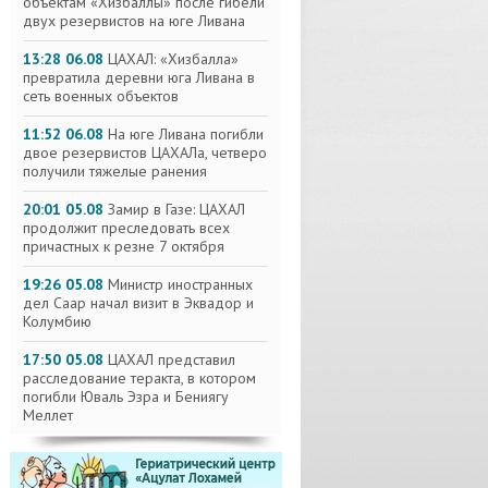
объектам «Хизбаллы» после гибели
двух резервистов на юге Ливана
13:28 06.08
ЦАХАЛ: «Хизбалла»
превратила деревни юга Ливана в
сеть военных объектов
11:52 06.08
На юге Ливана погибли
двое резервистов ЦАХАЛа, четверо
получили тяжелые ранения
20:01 05.08
Замир в Газе: ЦАХАЛ
продолжит преследовать всех
причастных к резне 7 октября
19:26 05.08
Министр иностранных
дел Саар начал визит в Эквадор и
Колумбию
17:50 05.08
ЦАХАЛ представил
расследование теракта, в котором
погибли Юваль Эзра и Бениягу
Меллет