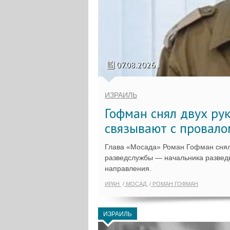
07.08.2026
ИЗРАИЛЬ
Гофман снял двух ру
связывают с провало
Глава «Мосада» Роман Гофман снял
разведслужбы — начальника разведы
направления.
ИРАН
МОСАД
РОМАН ГОФМАН
ИЗРАИЛЬ