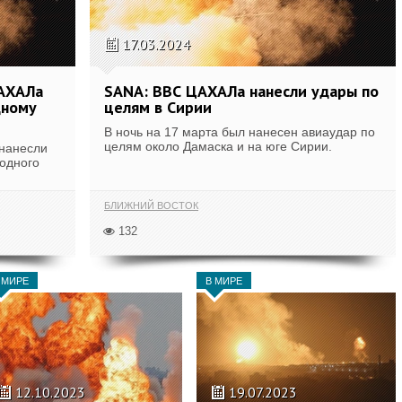
17.03.2024
ЦАХАЛа
SANA: ВВС ЦАХАЛа нанесли удары по
дному
целям в Сирии
В ночь на 17 марта был нанесен авиаудар по
целям около Дамаска и на юге Сирии.
 нанесли
одного
БЛИЖНИЙ ВОСТОК
132
 МИРЕ
В МИРЕ
12.10.2023
19.07.2023