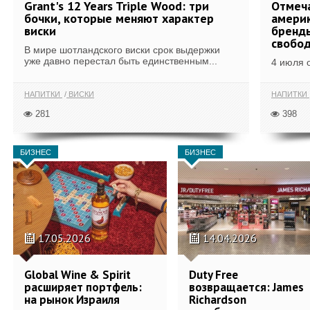
Grant's 12 Years Triple Wood: три
Отмеч
бочки, которые меняют характер
америк
виски
бренды
свобо
В мире шотландского виски срок выдержки
уже давно перестал быть единственным...
4 июля 
НАПИТКИ
ВИСКИ
НАПИТКИ
281
398
БИЗНЕС
БИЗНЕС
17.05.2026
14.04.2026
Global Wine & Spirit
Duty Free
расширяет портфель:
возвращается: James
на рынок Израиля
Richardson