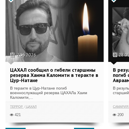
7.06.2026
28.0
ЦАХАЛ сообщил о гибели старшины
В резу
резерва Хаима Каломити в теракте в
погиб 
Цур-Натане
Авраа
В теракте в Цур-Натане погиб
В резул
военнослужащий резерва ЦАХАЛа Хаим
старший
Каломити,...
ТЕРРОР
ЦАХАЛ
САМАРИ
421
200