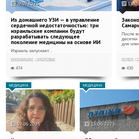
9.07.2026
18.0
Из домашнего УЗИ — в управление
Законо
сердечной недостаточностью: три
Самари
израильские компании будут
После м
разрабатывать следующее
десятки
поколение медицины на основе ИИ
для член
Израиль запускает...
ИННОВАЦИИ
ЗДОРОВЬЕ
ИУДЕЯ
С
474
430
МЕДИЦИНА
МЕДИЦИНА
17.06.2025
15.06.2025