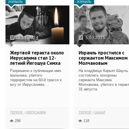
ИЗРАИЛЬ
ИЗРАИЛЬ
12.12.2024
5.09.2023
Жертвой теракта около
Израиль простился с
Иерусалима стал 12-
сержантом Максимом
летний Йегошуа Симха
Молчановым
Разрешено к публикации имя
На кладбище Кирьят-Шауль
мальчика, убитого
состоялись похороны
террористом на 60-й трассе к
сержанта Максима
югу от Иерусалима....
Молчанова, убитого в терак
31 августа.
ТЕРРОР
ИЕРУСАЛИМ
ТЕРРОР
ЦАХАЛ
296
118