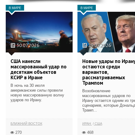
В МИРЕ
В МИРЕ
30.07.2026
29.07.2026
США нанесли
Новые удары по Иран
массированный удар по
остаются среди
десяткам объектов
вариантов,
КСИР в Иране
рассматриваемых
Трампом
В ночь на 30 июля
американские силы провели
Возобновление
новую массированную волну
массированных ударов по
ударов по Ирану.
Ирану остается одним из тр
сценариев, которые Дональ
Трамп...
БЛИЖНИЙ ВОСТОК
ИРАН
США
270
468