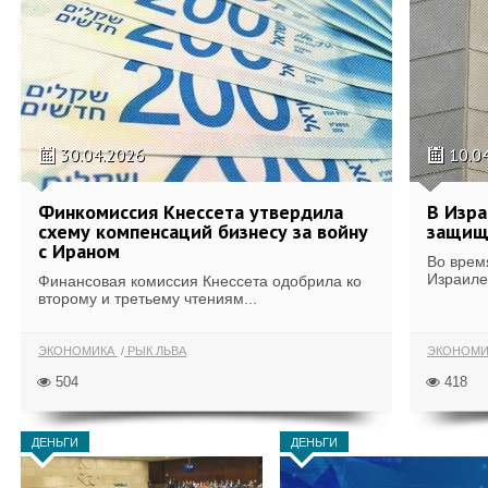
30.04.2026
10.0
Финкомиссия Кнессета утвердила
В Изра
схему компенсаций бизнесу за войну
защищ
с Ираном
Во врем
Израиле
Финансовая комиссия Кнессета одобрила ко
второму и третьему чтениям...
ЭКОНОМИКА
РЫК ЛЬВА
ЭКОНОМИ
504
418
ДЕНЬГИ
ДЕНЬГИ