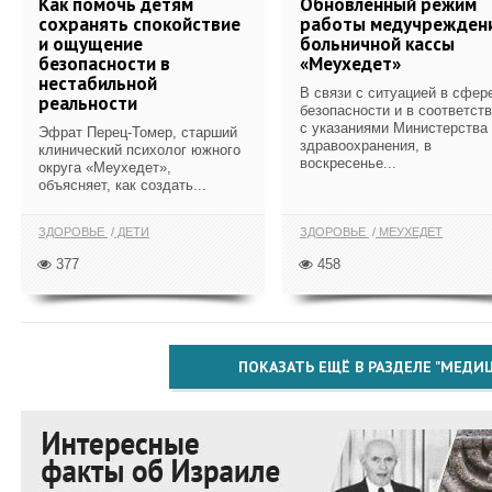
Как помочь детям
Обновленный режим
сохранять спокойствие
работы медучрежден
и ощущение
больничной кассы
безопасности в
«Меухедет»
нестабильной
В связи с ситуацией в сфер
реальности
безопасности и в соответст
с указаниями Министерства
Эфрат Перец-Томер, старший
здравоохранения, в
клинический психолог южного
воскресенье...
округа «Меухедет»,
объясняет, как создать...
ЗДОРОВЬЕ
ДЕТИ
ЗДОРОВЬЕ
МЕУХЕДЕТ
377
458
ПОКАЗАТЬ ЕЩЁ В РАЗДЕЛЕ "МЕДИ