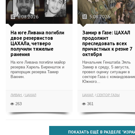
6.08.2026
5.08.2026
На юге Ливана погибли
Замир в Газе: ЦАХАЛ
двое резервистов
продолжит
ЦАХАЛа, четверо
преследовать всех
получили тяжелые
причастных к резне 7
ранения
октября
На юге Ливана погибли майор
Начальник Генштаба Эяль
резерва Харель Биреншток и
Замир в среду, 5 августа,
прапорщик резерва Тамир
провел оценку ситуации в
Вакнин.
секторе Газа с командовани
Южного...
ЛИВАН
ЦАХАЛ
ЦАХАЛ
СЕКТОР ГАЗЫ
263
361
ПОКАЗАТЬ ЕЩЁ В РАЗДЕЛЕ "ИЗРА