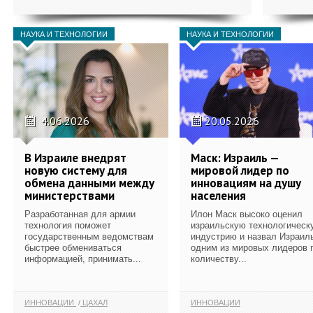
НАУКА И ТЕХНОЛОГИИ
НАУКА И ТЕХНОЛОГИИ
4.06.2026
20.05.2026
В Израиле внедрят
Маск: Израиль —
новую систему для
мировой лидер по
обмена данными между
инновациям на душу
министерствами
населения
Разработанная для армии
Илон Маск высоко оценил
технология поможет
израильскую технологическ
государственным ведомствам
индустрию и назвал Израил
быстрее обмениваться
одним из мировых лидеров 
информацией, принимать...
количеству...
ИННОВАЦИИ
ЦАХАЛ
ИННОВАЦИИ