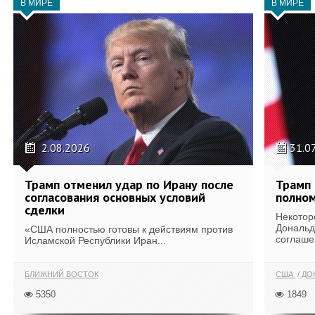
В МИРЕ
В МИРЕ
2.08.2026
31.0
Трамп отменил удар по Ирану после
Трамп 
согласования основных условий
полном
сделки
Некотор
Дональд
«США полностью готовы к действиям против
соглаше
Исламской Республики Иран...
БЛИЖНИЙ ВОСТОК
США
ДОН
5350
1849