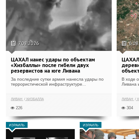
7.08.2026
6.08
ЦАХАЛ нанес удары по объектам
ЦАХАЛ:
«Хизбаллы» после гибели двух
деревн
резервистов на юге Ливана
объек
За последние сутки армия нанесла удары по
В ходе 
террористической инфраструктуре...
Ливана 
ЛИВАН
ХИЗБАЛЛА
ЛИВАН
Х
226
304
ИЗРАИЛЬ
ИЗРАИЛЬ