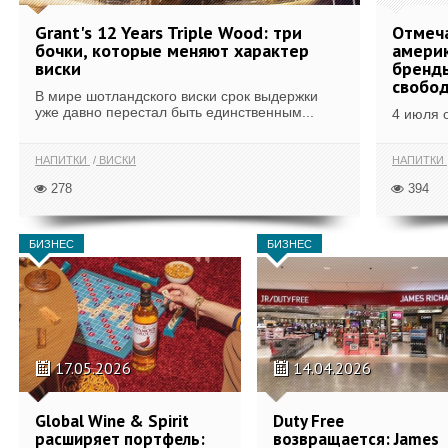
Grant's 12 Years Triple Wood: три
Отмеч
бочки, которые меняют характер
америк
виски
бренды
свобо
В мире шотландского виски срок выдержки
уже давно перестал быть единственным...
4 июля 
НАПИТКИ
ВИСКИ
НАПИТКИ
278
394
БИЗНЕС
БИЗНЕС
17.05.2026
14.04.2026
Global Wine & Spirit
Duty Free
расширяет портфель:
возвращается: James