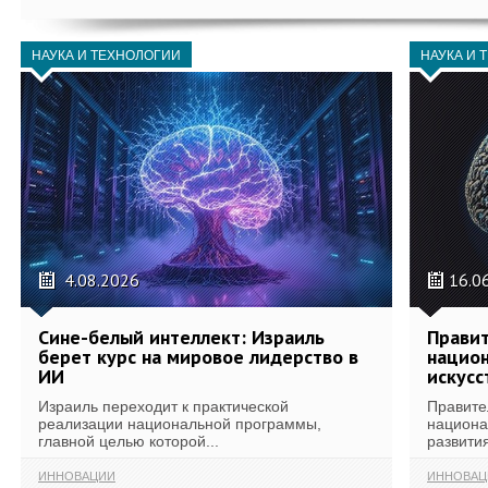
НАУКА И ТЕХНОЛОГИИ
НАУКА И 
4.08.2026
16.0
Сине-белый интеллект: Израиль
Правит
берет курс на мировое лидерство в
национ
ИИ
искусс
Израиль переходит к практической
Правите
реализации национальной программы,
национа
главной целью которой...
развития
ИННОВАЦИИ
ИННОВАЦ