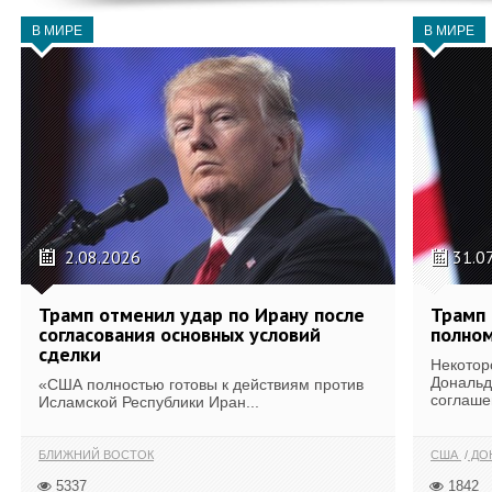
В МИРЕ
В МИРЕ
2.08.2026
31.0
Трамп отменил удар по Ирану после
Трамп 
согласования основных условий
полном
сделки
Некотор
Дональд
«США полностью готовы к действиям против
соглаше
Исламской Республики Иран...
БЛИЖНИЙ ВОСТОК
США
ДОН
5337
1842