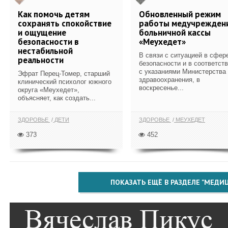
Как помочь детям
Обновленный режим
сохранять спокойствие
работы медучрежден
и ощущение
больничной кассы
безопасности в
«Меухедет»
нестабильной
В связи с ситуацией в сфер
реальности
безопасности и в соответст
с указаниями Министерства
Эфрат Перец-Томер, старший
здравоохранения, в
клинический психолог южного
воскресенье...
округа «Меухедет»,
объясняет, как создать...
ЗДОРОВЬЕ
ДЕТИ
ЗДОРОВЬЕ
МЕУХЕДЕТ
373
452
ПОКАЗАТЬ ЕЩЁ В РАЗДЕЛЕ "МЕДИ