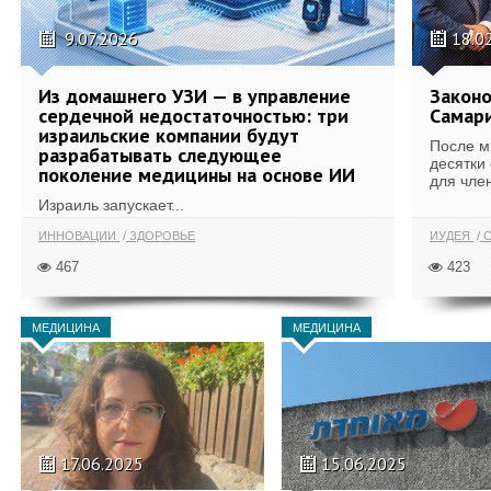
9.07.2026
18.0
Из домашнего УЗИ — в управление
Законо
сердечной недостаточностью: три
Самари
израильские компании будут
После м
разрабатывать следующее
десятки
поколение медицины на основе ИИ
для член
Израиль запускает...
ИННОВАЦИИ
ЗДОРОВЬЕ
ИУДЕЯ
С
467
423
МЕДИЦИНА
МЕДИЦИНА
17.06.2025
15.06.2025