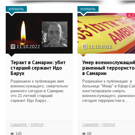
ИЗРАИЛЬ
ИЗРАИЛЬ
11.10.2022
11.10.2022
Теракт в Самарии: убит
Умер военнослужащий
старший сержант Идо
раненный террорист
Барух
в Самарии
Разрешено к публикации имя
Разрешено к публикации: в
военнослужащего, смертельно
больнице "Меир" в Кфар-Са
раненого сегодня в Самарии:
констатировали смерть
это 21-летний старший
военнослужащего, раненног
сержант Идо Барух...
сегодня террористом в...
САМАРИЯ
ТЕРРОР
САМАРИЯ
ТЕРРОР
145
68