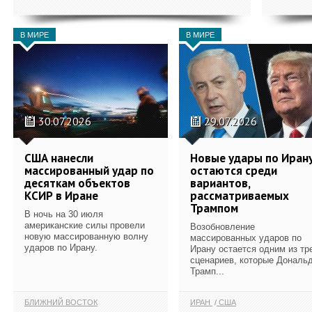
В МИРЕ
В МИРЕ
30.07.2026
29.07.2026
США нанесли
Новые удары по Иран
массированный удар по
остаются среди
десяткам объектов
вариантов,
КСИР в Иране
рассматриваемых
Трампом
В ночь на 30 июля
американские силы провели
Возобновление
новую массированную волну
массированных ударов по
ударов по Ирану.
Ирану остается одним из тр
сценариев, которые Дональ
Трамп...
БЛИЖНИЙ ВОСТОК
ИРАН
США