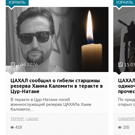
ИЗРАИЛЬ
ИЗРАИЛЬ
7.06.2026
15.0
ЦАХАЛ сообщил о гибели старшины
ЦАХАЛ:
резерва Хаима Каломити в теракте в
одиноч
Цур-Натане
проче
В теракте в Цур-Натане погиб
По пред
военнослужащий резерва ЦАХАЛа Хаим
открыл 
Каломити,...
ТЕРРОР
ЦАХАЛ
САМАРИ
419
155