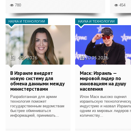
780
454
НАУКА И ТЕХНОЛОГИИ
НАУКА И ТЕХНОЛОГИИ
4.06.2026
20.05.2026
В Израиле внедрят
Маск: Израиль —
новую систему для
мировой лидер по
обмена данными между
инновациям на душу
министерствами
населения
Разработанная для армии
Илон Маск высоко оценил
технология поможет
израильскую технологическ
государственным ведомствам
индустрию и назвал Израил
быстрее обмениваться
одним из мировых лидеров 
информацией, принимать...
количеству...