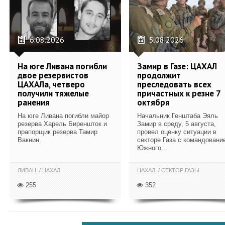
6.08.2026
5.08.2026
На юге Ливана погибли
Замир в Газе: ЦАХАЛ
двое резервистов
продолжит
ЦАХАЛа, четверо
преследовать всех
получили тяжелые
причастных к резне 7
ранения
октября
На юге Ливана погибли майор
Начальник Генштаба Эяль
резерва Харель Биреншток и
Замир в среду, 5 августа,
прапорщик резерва Тамир
провел оценку ситуации в
Вакнин.
секторе Газа с командовани
Южного...
ЛИВАН
ЦАХАЛ
ЦАХАЛ
СЕКТОР ГАЗЫ
255
352