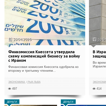
30.04.2026
10.0
Финкомиссия Кнессета утвердила
В Изра
схему компенсаций бизнесу за войну
защищ
с Ираном
Во врем
Израиле
Финансовая комиссия Кнессета одобрила ко
второму и третьему чтениям...
ЭКОНОМИКА
РЫК ЛЬВА
ЭКОНОМИ
497
414
ДЕНЬГИ
ДЕНЬГИ