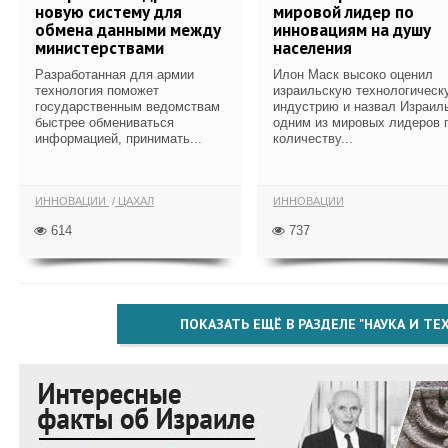
новую систему для
мировой лидер по
обмена данными между
инновациям на душу
министерствами
населения
Разработанная для армии
Илон Маск высоко оценил
технология поможет
израильскую технологическ
государственным ведомствам
индустрию и назвал Израил
быстрее обмениваться
одним из мировых лидеров 
информацией, принимать...
количеству...
ИННОВАЦИИ
ЦАХАЛ
ИННОВАЦИИ
614
737
ПОКАЗАТЬ ЕЩЁ В РАЗДЕЛЕ "НАУКА И Т