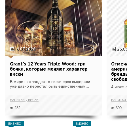
6.07.2026
25.0
Grant's 12 Years Triple Wood: три
Отмеч
бочки, которые меняют характер
америк
виски
бренды
свобо
В мире шотландского виски срок выдержки
уже давно перестал быть единственным...
4 июля 
НАПИТКИ
ВИСКИ
НАПИТКИ
282
399
БИЗНЕС
БИЗНЕС