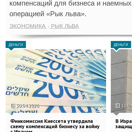
компенсаций для бизнеса и наемных 
операцией «Рык льва».
ЭКОНОМИКА
РЫК ЛЬВА
ДЕНЬГИ
ДЕНЬГИ
30.04.2026
10.0
Финкомиссия Кнессета утвердила
В Изра
схему компенсаций бизнесу за войну
защищ
с Ираном