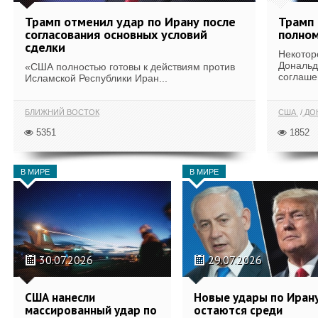
Трамп отменил удар по Ирану после
Трамп 
согласования основных условий
полном
сделки
Некотор
Дональд
«США полностью готовы к действиям против
соглаше
Исламской Республики Иран...
БЛИЖНИЙ ВОСТОК
США
ДОН
5351
1852
В МИРЕ
В МИРЕ
30.07.2026
29.07.2026
США нанесли
Новые удары по Иран
массированный удар по
остаются среди