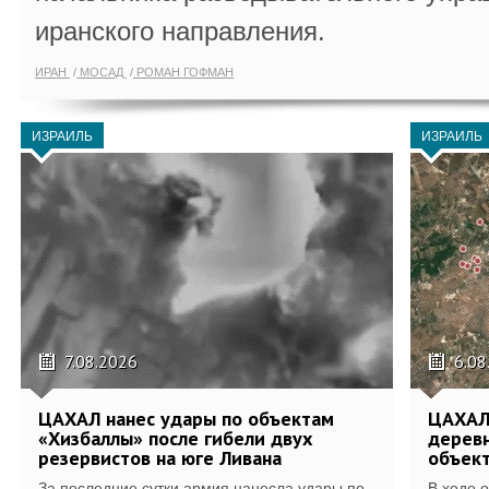
иранского направления.
ИРАН
МОСАД
РОМАН ГОФМАН
ИЗРАИЛЬ
ИЗРАИЛЬ
7.08.2026
6.08
ЦАХАЛ нанес удары по объектам
ЦАХАЛ:
«Хизбаллы» после гибели двух
деревн
резервистов на юге Ливана
объек
За последние сутки армия нанесла удары по
В ходе 