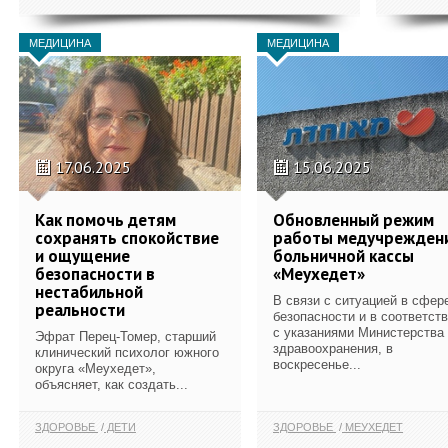
МЕДИЦИНА
МЕДИЦИНА
17.06.2025
15.06.2025
Как помочь детям
Обновленный режим
сохранять спокойствие
работы медучрежден
и ощущение
больничной кассы
безопасности в
«Меухедет»
нестабильной
В связи с ситуацией в сфер
реальности
безопасности и в соответст
с указаниями Министерства
Эфрат Перец-Томер, старший
здравоохранения, в
клинический психолог южного
воскресенье...
округа «Меухедет»,
объясняет, как создать...
ЗДОРОВЬЕ
ДЕТИ
ЗДОРОВЬЕ
МЕУХЕДЕТ