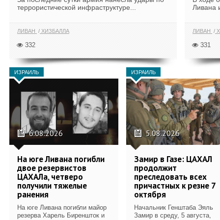
террористической инфраструктуре...
Ливана 
ЛИВАН
ХИЗБАЛЛА
ЛИВАН
Х
332
331
ИЗРАИЛЬ
ИЗРАИЛЬ
6.08.2026
5.08.2026
На юге Ливана погибли
Замир в Газе: ЦАХАЛ
двое резервистов
продолжит
ЦАХАЛа, четверо
преследовать всех
получили тяжелые
причастных к резне 7
ранения
октября
На юге Ливана погибли майор
Начальник Генштаба Эяль
резерва Харель Биреншток и
Замир в среду, 5 августа,