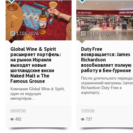
17.05.2026
14.04.2026
Global Wine & Spirit
Duty Free
расширяет портфель:
возвращается: James
на рынок Израиля
Richardson
выходят новые
возобновляет полную
шотландские виски
работу в Бен-Гурионе
Naked Malt и The
После длительного периода
Famous Grouse
ограничений магазины Jame
Richardson Duty Free в
Компания Global Wine & Spirit,
аэропорту...
один из ведущих
импортёров...
НАПИТКИ
ТУРИЗМ
492
737