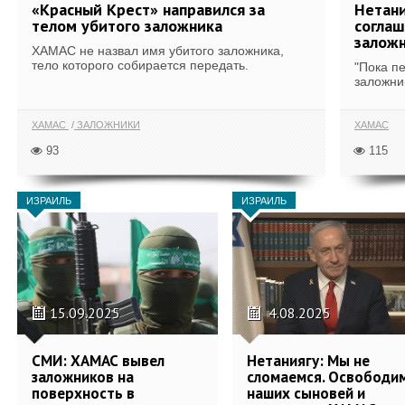
«Красный Крест» направился за
Нетани
телом убитого заложника
соглаш
залож
ХАМАС не назвал имя убитого заложника,
тело которого собирается передать.
"Пока п
заложник
ХАМАС
ЗАЛОЖНИКИ
ХАМАС
93
115
ИЗРАИЛЬ
ИЗРАИЛЬ
15.09.2025
4.08.2025
СМИ: ХАМАС вывел
Нетаниягу: Мы не
заложников на
сломаемся. Освободи
поверхность в
наших сыновей и