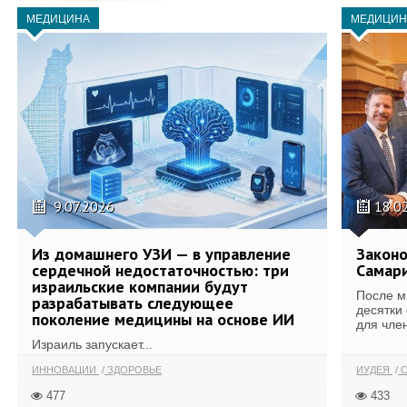
МЕДИЦИНА
МЕДИЦИН
9.07.2026
18.0
Из домашнего УЗИ — в управление
Законо
сердечной недостаточностью: три
Самари
израильские компании будут
После м
разрабатывать следующее
десятки
поколение медицины на основе ИИ
для член
Израиль запускает...
ИННОВАЦИИ
ЗДОРОВЬЕ
ИУДЕЯ
С
477
433