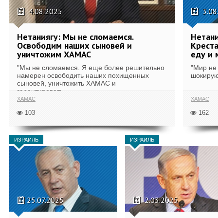
4.08.2025
3.08
Нетаниягу: Мы не сломаемся.
Нетани
Освободим наших сыновей и
Креста
уничтожим ХАМАС
еду и
"Мы не сломаемся. Я еще более решительно
"Мир не 
намерен освободить наших похищенных
шокирую
сыновей, уничтожить ХАМАС и
гарантировать,...
ХАМАС
ХАМАС
103
162
ИЗРАИЛЬ
ИЗРАИЛЬ
25.07.2025
2.03.2025