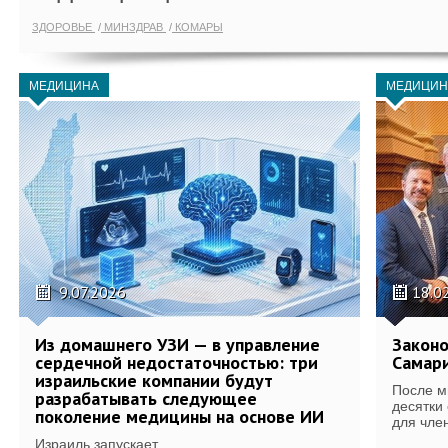
ЗДОРОВЬЕ
МИНЗДРАВ
КОМАРЫ
МЕДИЦИНА
МЕДИЦИН
9.07.2026
18.0
Из домашнего УЗИ — в управление
Законо
сердечной недостаточностью: три
Самари
израильские компании будут
После м
разрабатывать следующее
десятки
поколение медицины на основе ИИ
для член
Израиль запускает...