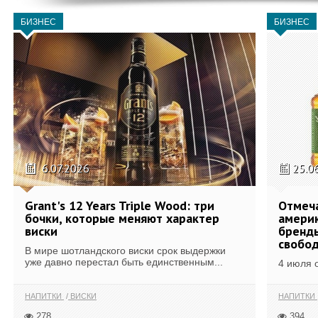
БИЗНЕС
БИЗНЕС
6.07.2026
25.0
Grant's 12 Years Triple Wood: три
Отмеч
бочки, которые меняют характер
америк
виски
бренды
свобо
В мире шотландского виски срок выдержки
уже давно перестал быть единственным...
4 июля 
НАПИТКИ
ВИСКИ
НАПИТКИ
278
394