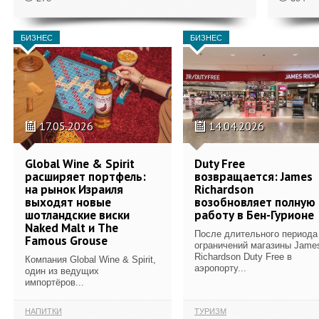
БИЗНЕС
БИЗНЕС
17.05.2026
14.04.2026
Global Wine & Spirit
Duty Free
расширяет портфель:
возвращается: James
на рынок Израиля
Richardson
выходят новые
возобновляет полную
шотландские виски
работу в Бен-Гурионе
Naked Malt и The
После длительного периода
Famous Grouse
ограничений магазины Jame
Richardson Duty Free в
Компания Global Wine & Spirit,
аэропорту...
один из ведущих
импортёров...
НАПИТКИ
ТУРИЗМ