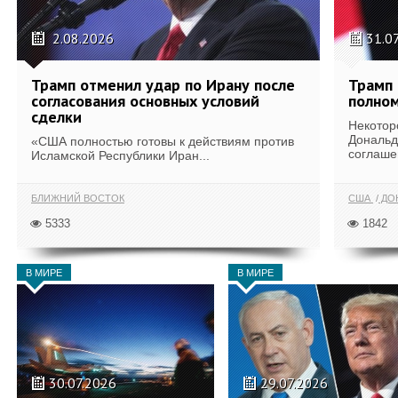
2.08.2026
31.0
Трамп отменил удар по Ирану после
Трамп 
согласования основных условий
полном
сделки
Некотор
Дональд
«США полностью готовы к действиям против
соглаше
Исламской Республики Иран...
БЛИЖНИЙ ВОСТОК
США
ДОН
5333
1842
В МИРЕ
В МИРЕ
30.07.2026
29.07.2026