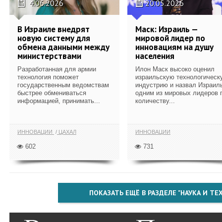
4.06.2026
20.05.2026
В Израиле внедрят
Маск: Израиль —
новую систему для
мировой лидер по
обмена данными между
инновациям на душу
министерствами
населения
Разработанная для армии
Илон Маск высоко оценил
технология поможет
израильскую технологическ
государственным ведомствам
индустрию и назвал Израил
быстрее обмениваться
одним из мировых лидеров 
информацией, принимать...
количеству...
ИННОВАЦИИ
ЦАХАЛ
ИННОВАЦИИ
602
731
ПОКАЗАТЬ ЕЩЁ В РАЗДЕЛЕ "НАУКА И Т