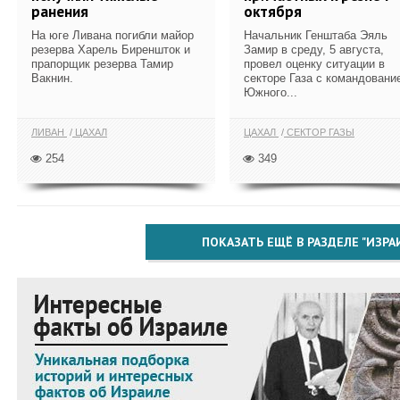
ранения
октября
На юге Ливана погибли майор
Начальник Генштаба Эяль
резерва Харель Биреншток и
Замир в среду, 5 августа,
прапорщик резерва Тамир
провел оценку ситуации в
Вакнин.
секторе Газа с командовани
Южного...
ЛИВАН
ЦАХАЛ
ЦАХАЛ
СЕКТОР ГАЗЫ
254
349
ПОКАЗАТЬ ЕЩЁ В РАЗДЕЛЕ "ИЗРА