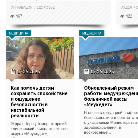
ИННОВАЦИИ
ЗДОРОВЬЕ
ИУДЕЯ
С
467
422
МЕДИЦИНА
МЕДИЦИНА
17.06.2025
15.06.2025
Как помочь детям
Обновленный режим
сохранять спокойствие
работы медучрежден
и ощущение
больничной кассы
безопасности в
«Меухедет»
нестабильной
В связи с ситуацией в сфер
реальности
безопасности и в соответст
с указаниями Министерства
Эфрат Перец-Томер, старший
здравоохранения, в
клинический психолог южного
воскресенье...
округа «Меухедет»,