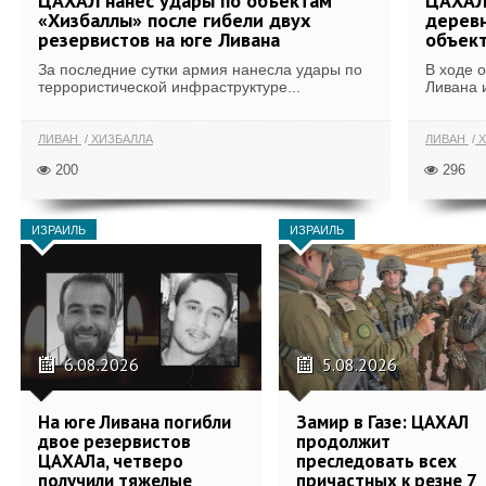
ЦАХАЛ нанес удары по объектам
ЦАХАЛ:
«Хизбаллы» после гибели двух
деревн
резервистов на юге Ливана
объек
За последние сутки армия нанесла удары по
В ходе 
террористической инфраструктуре...
Ливана 
ЛИВАН
ХИЗБАЛЛА
ЛИВАН
Х
200
296
ИЗРАИЛЬ
ИЗРАИЛЬ
6.08.2026
5.08.2026
На юге Ливана погибли
Замир в Газе: ЦАХАЛ
двое резервистов
продолжит
ЦАХАЛа, четверо
преследовать всех
получили тяжелые
причастных к резне 7