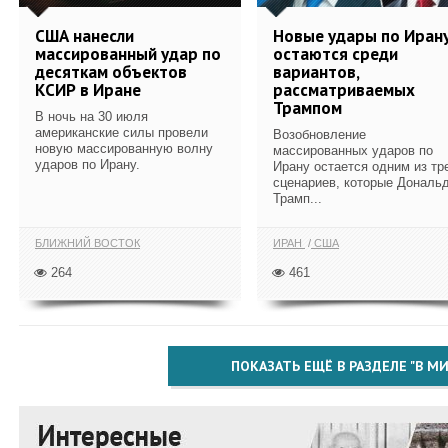
США нанесли
Новые удары по Иран
массированный удар по
остаются среди
десяткам объектов
вариантов,
КСИР в Иране
рассматриваемых
Трампом
В ночь на 30 июля
американские силы провели
Возобновление
новую массированную волну
массированных ударов по
ударов по Ирану.
Ирану остается одним из тр
сценариев, которые Дональ
Трамп...
БЛИЖНИЙ ВОСТОК
ИРАН
США
264
461
ПОКАЗАТЬ ЕЩЁ В РАЗДЕЛЕ "В МИ