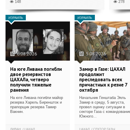
148
278
ИЗРАИЛЬ
ИЗРАИЛЬ
6.08.2026
5.08.2026
На юге Ливана погибли
Замир в Газе: ЦАХАЛ
двое резервистов
продолжит
ЦАХАЛа, четверо
преследовать всех
получили тяжелые
причастных к резне 7
ранения
октября
На юге Ливана погибли майор
Начальник Генштаба Эяль
резерва Харель Биреншток и
Замир в среду, 5 августа,
прапорщик резерва Тамир
провел оценку ситуации в
Вакнин.
секторе Газа с командовани
Южного...
ЛИВАН
ЦАХАЛ
ЦАХАЛ
СЕКТОР ГАЗЫ