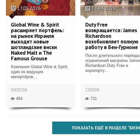
17.05.2026
14.04.2026
Global Wine & Spirit
Duty Free
расширяет портфель:
возвращается: James
на рынок Израиля
Richardson
выходят новые
возобновляет полную
шотландские виски
работу в Бен-Гурионе
Naked Malt и The
После длительного периода
Famous Grouse
ограничений магазины Jame
Richardson Duty Free в
Компания Global Wine & Spirit,
аэропорту...
один из ведущих
импортёров...
НАПИТКИ
ТУРИЗМ
484
731
ПОКАЗАТЬ ЕЩЁ В РАЗДЕЛЕ "БИЗН