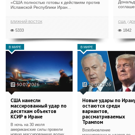
Дональд
«США полностью готовы к действиям против
соглаше
Исламской Республики Иран...
БЛИЖНИЙ ВОСТОК
США
ДОН
5333
1842
В МИРЕ
В МИРЕ
30.07.2026
29.07.2026
США нанесли
Новые удары по Иран
массированный удар по
остаются среди
десяткам объектов
вариантов,
КСИР в Иране
рассматриваемых
Трампом
В ночь на 30 июля
американские силы провели
Возобновление
новую массированную волну
массированных ударов по