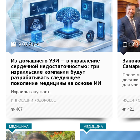
9.07.2026
18.0
Из домашнего УЗИ — в управление
Законо
сердечной недостаточностью: три
Самари
израильские компании будут
После м
разрабатывать следующее
десятки
поколение медицины на основе ИИ
для член
Израиль запускает...
ИННОВАЦИИ
ЗДОРОВЬЕ
ИУДЕЯ
С
467
421
МЕДИЦИНА
МЕДИЦИНА