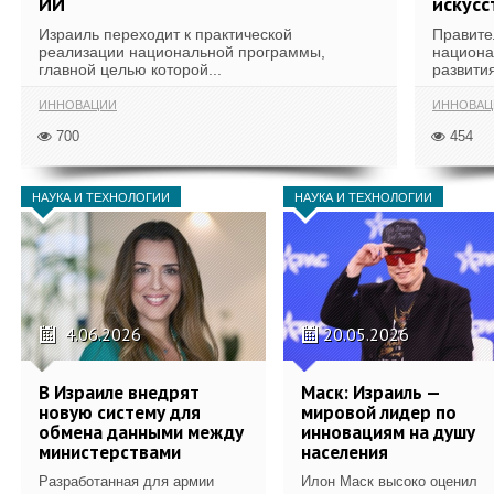
ИИ
искусс
Израиль переходит к практической
Правите
реализации национальной программы,
национа
главной целью которой...
развития
ИННОВАЦИИ
ИННОВАЦ
700
454
НАУКА И ТЕХНОЛОГИИ
НАУКА И ТЕХНОЛОГИИ
4.06.2026
20.05.2026
В Израиле внедрят
Маск: Израиль —
новую систему для
мировой лидер по
обмена данными между
инновациям на душу
министерствами
населения
Разработанная для армии
Илон Маск высоко оценил