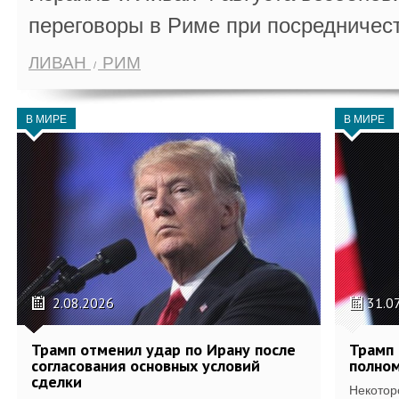
переговоры в Риме при посредничес
ЛИВАН
РИМ
В МИРЕ
В МИРЕ
2.08.2026
31.0
Трамп отменил удар по Ирану после
Трамп 
согласования основных условий
полном
сделки
Некотор