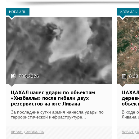
ИЗРАИЛЬ
ИЗРАИЛЬ
7.08.2026
6.08
ЦАХАЛ нанес удары по объектам
ЦАХАЛ:
«Хизбаллы» после гибели двух
деревн
резервистов на юге Ливана
объек
За последние сутки армия нанесла удары по
В ходе 
террористической инфраструктуре...
Ливана 
ЛИВАН
ХИЗБАЛЛА
ЛИВАН
Х