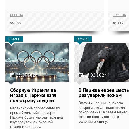
ЕВРОПА
ЕВРОПА
188
117
В МИРЕ
В МИРЕ
23.07.2024
15.02.2024
Сборную Израиля на
В Париже еврея шесть
Играх в Париже взял
раз ударили ножом
под охрану спецназ
Злоумышленник сначала
выкрикивал антисемитские
Израильские спортсмены во
оскорбления, а затем нанес
время Олимпийских игр в
жертве шесть ножевых
Париже будут находиться под
ранений в спину.
круглосуточной охраной
отрядов спецназа