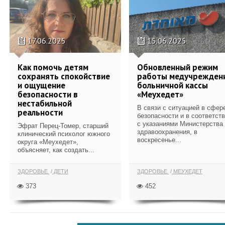
17.06.2025
15.06.2025
Как помочь детям
Обновленный режим
сохранять спокойствие
работы медучрежден
и ощущение
больничной кассы
безопасности в
«Меухедет»
нестабильной
В связи с ситуацией в сфер
реальности
безопасности и в соответст
с указаниями Министерства
Эфрат Перец-Томер, старший
здравоохранения, в
клинический психолог южного
воскресенье...
округа «Меухедет»,
объясняет, как создать...
ЗДОРОВЬЕ
ДЕТИ
ЗДОРОВЬЕ
МЕУХЕДЕТ
373
452