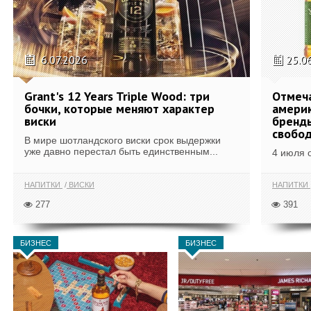
6.07.2026
25.0
Grant's 12 Years Triple Wood: три
Отмеч
бочки, которые меняют характер
америк
виски
бренды
свобо
В мире шотландского виски срок выдержки
уже давно перестал быть единственным...
4 июля 
НАПИТКИ
ВИСКИ
НАПИТКИ
277
391
БИЗНЕС
БИЗНЕС