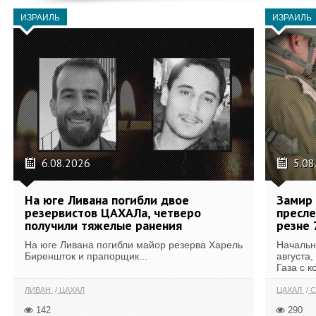
ИЗРАИЛЬ
ИЗРАИЛЬ
6.08.2026
5.08
На юге Ливана погибли двое
Замир 
резервистов ЦАХАЛа, четверо
пресле
получили тяжелые ранения
резне 
На юге Ливана погибли майор резерва Харель
Начальн
Биреншток и прапорщик...
августа,
Газа с к
ЛИВАН
ЦАХАЛ
ЦАХАЛ
С
142
290