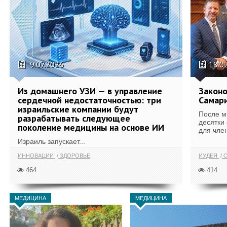
9.07.2026
18.0
Из домашнего УЗИ — в управление
Законо
сердечной недостаточностью: три
Самари
израильские компании будут
После м
разрабатывать следующее
десятки
поколение медицины на основе ИИ
для член
Израиль запускает...
ИННОВАЦИИ
ЗДОРОВЬЕ
ИУДЕЯ
С
464
414
МЕДИЦИНА
МЕДИЦИНА