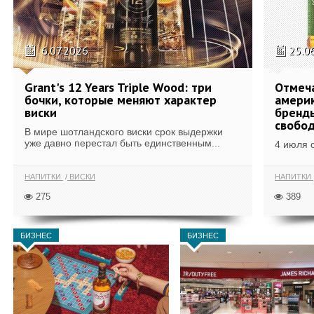
6.07.2026
25.0
Grant's 12 Years Triple Wood: три
Отмеч
бочки, которые меняют характер
америк
виски
бренды
свобо
В мире шотландского виски срок выдержки
уже давно перестал быть единственным...
4 июля 
НАПИТКИ
ВИСКИ
НАПИТКИ
275
389
БИЗНЕС
БИЗНЕС