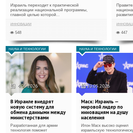
Израиль переходит к практической
Правите
реализации национальной программы,
национа
главной целью которой...
развития
ИННОВАЦИИ
ИННОВАЦ
548
447
НАУКА И ТЕХНОЛОГИИ
НАУКА И ТЕХНОЛОГИИ
4.06.2026
20.05.2026
В Израиле внедрят
Маск: Израиль —
новую систему для
мировой лидер по
обмена данными между
инновациям на душу
министерствами
населения
Разработанная для армии
Илон Маск высоко оценил
технология поможет
израильскую технологическ