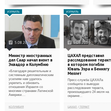
ИЗРАИЛЬ
ИЗРАИЛЬ
5.08.2026
5.08.2026
Министр иностранных
ЦАХАЛ представил
дел Саар начал визит в
расследование теракт
Эквадор и Колумбию
в котором погибли
Юваль Эзра и Бениягу
«Благодаря решительным и
Меллет
системным дипломатическим
усилиям нам удалось
Пресс-служба ЦАХАЛа
укрепить и обновить
сообщила о выводах
отношения Израиля со
расследования теракта,
многими странами Латинской
произошедшего 24 июля на
Америки....
окраине...
КОЛУМБИЯ
ЦАХАЛ
ТЕРАКТ