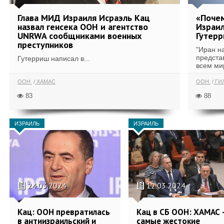
Глава МИД Израиля Исраэль Кац
«Почем
назвал генсека ООН и агентство
Израил
UNRWA сообщниками военных
Гутер
преступников
"Иран н
предста
Гутерриш написал в...
всем ми
ООН
ХАМАС
ООН
ГИЛ
83
88
ИЗРАИЛЬ
ИЗРАИЛЬ
24.03.2024
12.03.2024
Кац: ООН превратилась
Кац в СБ ООН: ХАМАС 
в антиизраильский и
самые жестокие