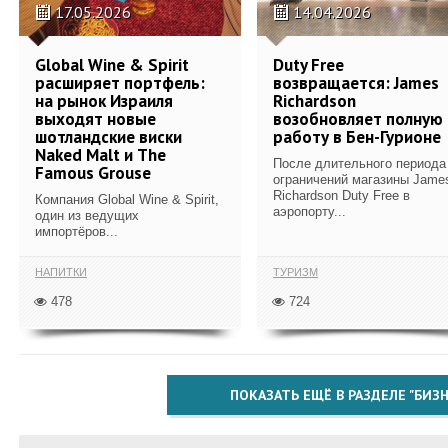
17.05.2026
14.04.2026
Global Wine & Spirit
Duty Free
расширяет портфель:
возвращается: James
на рынок Израиля
Richardson
выходят новые
возобновляет полную
шотландские виски
работу в Бен-Гурионе
Naked Malt и The
После длительного периода
Famous Grouse
ограничений магазины Jame
Richardson Duty Free в
Компания Global Wine & Spirit,
аэропорту...
один из ведущих
импортёров...
НАПИТКИ
ТУРИЗМ
478
724
ПОКАЗАТЬ ЕЩЁ В РАЗДЕЛЕ "БИЗН