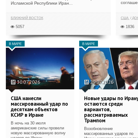
соглаше
Исламской Республики Иран...
БЛИЖНИЙ ВОСТОК
США
ДОН
5057
1836
В МИРЕ
В МИРЕ
30.07.2026
29.07.2026
США нанесли
Новые удары по Иран
массированный удар по
остаются среди
десяткам объектов
вариантов,
КСИР в Иране
рассматриваемых
Трампом
В ночь на 30 июля
американские силы провели
Возобновление
новую массированную волну
массированных ударов по
ударов по Ирану.