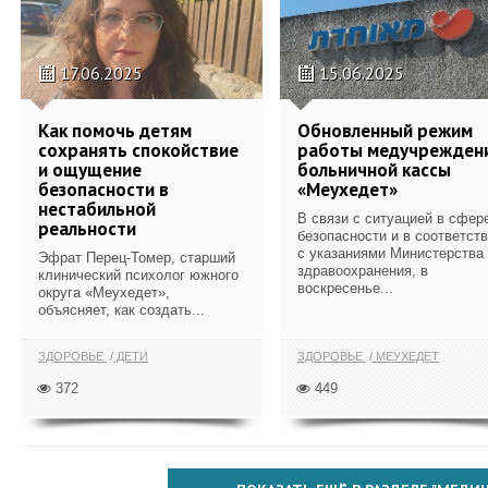
17.06.2025
15.06.2025
Как помочь детям
Обновленный режим
сохранять спокойствие
работы медучрежден
и ощущение
больничной кассы
безопасности в
«Меухедет»
нестабильной
В связи с ситуацией в сфер
реальности
безопасности и в соответст
с указаниями Министерства
Эфрат Перец-Томер, старший
здравоохранения, в
клинический психолог южного
воскресенье...
округа «Меухедет»,
объясняет, как создать...
ЗДОРОВЬЕ
ДЕТИ
ЗДОРОВЬЕ
МЕУХЕДЕТ
372
449