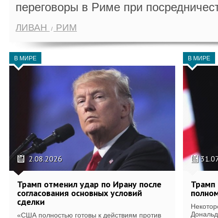
переговоры в Риме при посредничес
ЛИВАН
РИМ
В МИРЕ
В МИРЕ
2.08.2026
31.0
Трамп отменил удар по Ирану после
Трамп 
согласования основных условий
полном
сделки
Некотор
Дональд
«США полностью готовы к действиям против