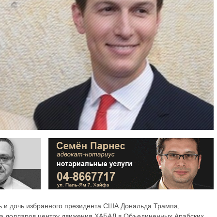
ь и дочь избранного президента США Дональда Трампа,
а долларов центру движения ХАБАД в Объединенных Арабских