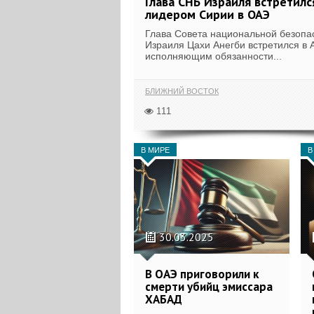
Глава СНБ Израиля встретилс
лидером Сирии в ОАЭ
Глава Совета национальной безопа
Израиля Цахи Анегби встретился в 
исполняющим обязанности...
БЛИЖНИЙ ВОСТОК
111
В МИРЕ
В
30.03.2025
В ОАЭ приговорили к
смерти убийц эмиссара
ХАБАД