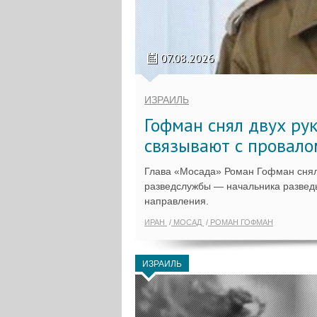
07.08.2026
ИЗРАИЛЬ
Гофман снял двух ру
связывают с провало
Глава «Мосада» Роман Гофман снял
разведслужбы — начальника разведы
направления.
ИРАН
МОСАД
РОМАН ГОФМАН
ИЗРАИЛЬ