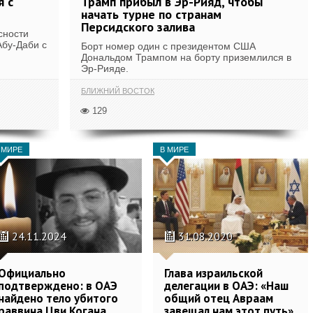
я с
Трамп прибыл в Эр-Рияд, чтобы
начать турне по странам
Персидского залива
сности
Абу-Даби с
Борт номер один с президентом США
Дональдом Трампом на борту приземлился в
Эр-Рияде.
БЛИЖНИЙ ВОСТОК
129
 МИРЕ
В МИРЕ
24.11.2024
31.08.2020
Официально
Глава израильской
подтверждено: в ОАЭ
делегации в ОАЭ: «Наш
найдено тело убитого
общий отец Авраам
раввина Цви Когана
завещал нам этот путь»