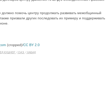
е должно помочь центру продолжать развивать межобщинный
 также призвали других последовать их примеру и поддерживать
ионе.
.com
(cropped)/
CC BY 2.0
ЕД КУШНЕР
ОАЭ
ХАБАД