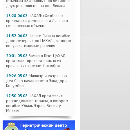
объектам «Хизбаллы» после гибели
двух резервистов на юге Ливана
13:28 06.08
ЦАХАЛ: «Хизбалла»
превратила деревни юга Ливана в
сеть военных объектов
11:52 06.08
На юге Ливана погибли
двое резервистов ЦАХАЛа, четверо
получили тяжелые ранения
20:01 05.08
Замир в Газе: ЦАХАЛ
продолжит преследовать всех
причастных к резне 7 октября
19:26 05.08
Министр иностранных
дел Саар начал визит в Эквадор и
Колумбию
17:50 05.08
ЦАХАЛ представил
расследование теракта, в котором
погибли Юваль Эзра и Бениягу
Меллет