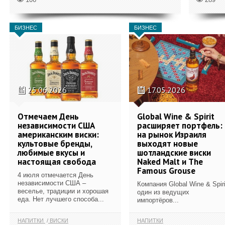
БИЗНЕС
БИЗНЕС
25.06.2026
17.05.2026
Отмечаем День
Global Wine & Spirit
независимости США
расширяет портфель:
американским виски:
на рынок Израиля
культовые бренды,
выходят новые
любимые вкусы и
шотландские виски
настоящая свобода
Naked Malt и The
Famous Grouse
4 июля отмечается День
независимости США –
Компания Global Wine & Spiri
веселье, традиции и хорошая
один из ведущих
еда. Нет лучшего способа...
импортёров...
НАПИТКИ
ВИСКИ
НАПИТКИ