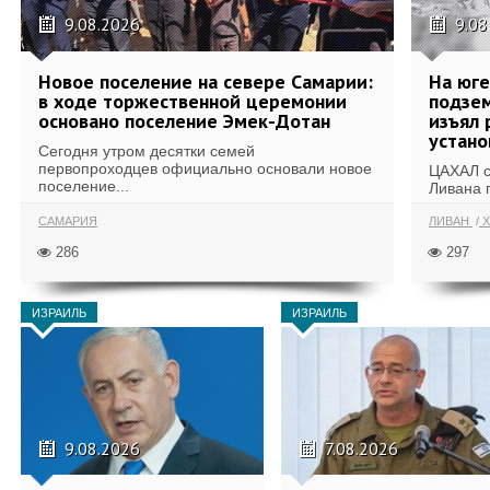
9.08.2026
9.08
Новое поселение на севере Самарии:
На юг
в ходе торжественной церемонии
подзе
основано поселение Эмек-Дотан
изъял 
устан
Сегодня утром десятки семей
первопроходцев официально основали новое
ЦАХАЛ с
поселение...
Ливана 
САМАРИЯ
ЛИВАН
Х
286
297
ИЗРАИЛЬ
ИЗРАИЛЬ
9.08.2026
7.08.2026