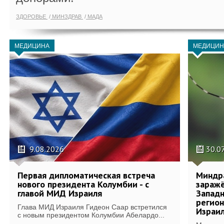
ЗДОРОВЬЕ
МИНЗДРАВ
МАДА
МЕДИЦИНА
МЕДИЦИН
9.08.2026
30.0
Первая дипломатическая встреча
Миндр
нового президента Колумбии - с
зараж
главой МИД Израиля
Западн
регион
Глава МИД Израиля Гидеон Саар встретился
Израи
с новым президентом Колумбии Абелардо...