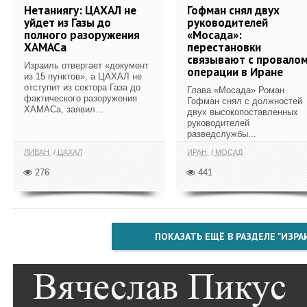
Нетаниягу: ЦАХАЛ не
Гофман снял двух
уйдет из Газы до
руководителей
полного разоружения
«Мосада»:
ХАМАСа
перестановки
связывают с провало
Израиль отвергает «документ
операции в Иране
из 15 пунктов», а ЦАХАЛ не
отступит из сектора Газа до
Глава «Мосада» Роман
фактического разоружения
Гофман снял с должностей
ХАМАСа, заявил...
двух высокопоставленных
руководителей
разведслужбы...
ЛИВАН
ЦАХАЛ
ИРАН
МОСАД
276
441
ПОКАЗАТЬ ЕЩЁ В РАЗДЕЛЕ "ИЗРА