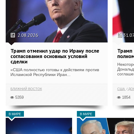
2.08.2026
31.0
Трамп отменил удар по Ирану после
Трамп 
согласования основных условий
полном
сделки
Некотор
Дональд
«США полностью готовы к действиям против
соглаше
Исламской Республики Иран...
БЛИЖНИЙ ВОСТОК
США
ДОН
5359
1854
В МИРЕ
В МИРЕ