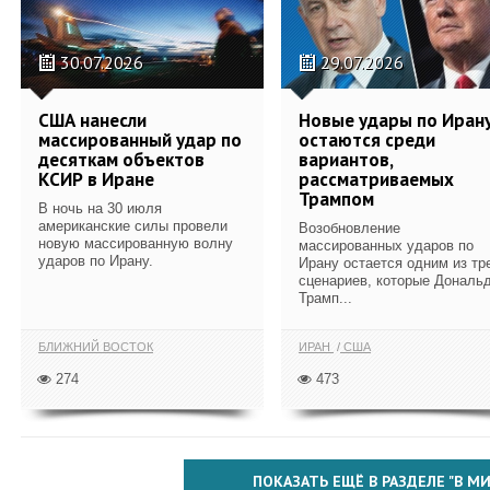
30.07.2026
29.07.2026
США нанесли
Новые удары по Иран
массированный удар по
остаются среди
десяткам объектов
вариантов,
КСИР в Иране
рассматриваемых
Трампом
В ночь на 30 июля
американские силы провели
Возобновление
новую массированную волну
массированных ударов по
ударов по Ирану.
Ирану остается одним из тр
сценариев, которые Дональ
Трамп...
БЛИЖНИЙ ВОСТОК
ИРАН
США
274
473
ПОКАЗАТЬ ЕЩЁ В РАЗДЕЛЕ "В МИ