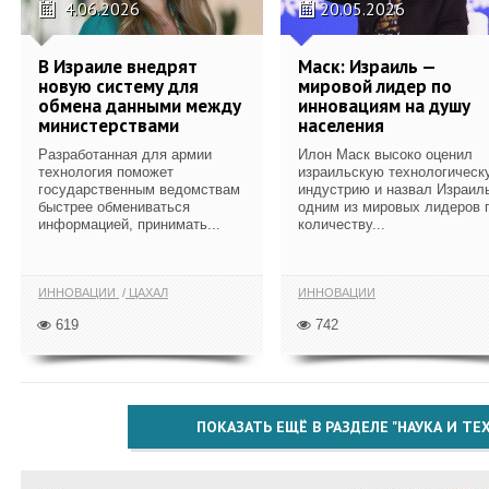
4.06.2026
20.05.2026
В Израиле внедрят
Маск: Израиль —
новую систему для
мировой лидер по
обмена данными между
инновациям на душу
министерствами
населения
Разработанная для армии
Илон Маск высоко оценил
технология поможет
израильскую технологическ
государственным ведомствам
индустрию и назвал Израил
быстрее обмениваться
одним из мировых лидеров 
информацией, принимать...
количеству...
ИННОВАЦИИ
ЦАХАЛ
ИННОВАЦИИ
619
742
ПОКАЗАТЬ ЕЩЁ В РАЗДЕЛЕ "НАУКА И Т