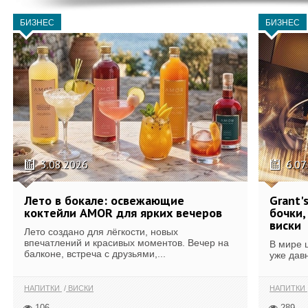
БИЗНЕС
БИЗНЕС
3.08.2026
6.07
Лето в бокале: освежающие
Grant'
коктейли AMOR для ярких вечеров
бочки,
виски
Лето создано для лёгкости, новых
впечатлений и красивых моментов. Вечер на
В мире 
балконе, встреча с друзьями,...
уже дав
НАПИТКИ
ВИСКИ
НАПИТКИ
106
289