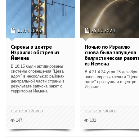
13.04.2025
25.12.2024
Сирены в центре
Ночью по Израилю
Израиля: обстрел из
снова была запущена
Йемена
баллистическая ракет
из Йемена
В 18:15 были активированы
системы оповещения "Цева
В 4:21-4:24 утра 25 декабря
адом" в нескольких районах
вновь сирены тревоги "Цева
центральной части страны в
адом" прозвучали в центре
результате запуска ракет с
Израиля.
территории Йемена.
ОБСТРЕЛ
ЙЕМЕН
ОБСТРЕЛ
ЙЕМЕН
147
131