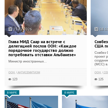
23.02.2026
18.1
Глава МИД Саар на встрече с
Совбе
делегацией послов ООН: «Каждое
США по
порядочное государство должно
Совбез 
потребовать отставки Альбанезе»
проект 
создани
Министр иностранных...
(МСС) в.
ООН
АНТИСЕМИТИЗМ
ООН
СЕ
123
125
В МИРЕ
В МИРЕ