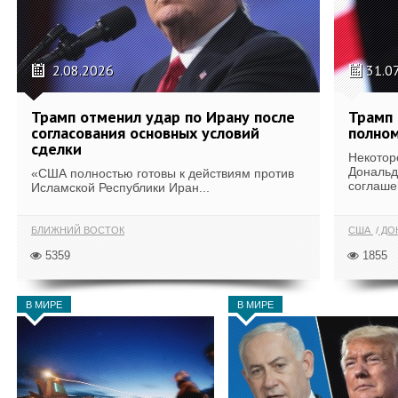
2.08.2026
31.0
Трамп отменил удар по Ирану после
Трамп 
согласования основных условий
полном
сделки
Некотор
Дональд
«США полностью готовы к действиям против
соглаше
Исламской Республики Иран...
БЛИЖНИЙ ВОСТОК
США
ДОН
5359
1855
В МИРЕ
В МИРЕ