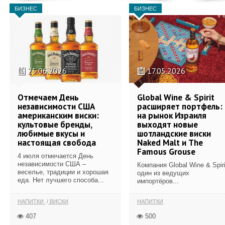
БИЗНЕС
БИЗНЕС
25.06.2026
17.05.2026
Отмечаем День
Global Wine & Spirit
независимости США
расширяет портфель:
американским виски:
на рынок Израиля
культовые бренды,
выходят новые
любимые вкусы и
шотландские виски
настоящая свобода
Naked Malt и The
Famous Grouse
4 июля отмечается День
независимости США –
Компания Global Wine & Spiri
веселье, традиции и хорошая
один из ведущих
еда. Нет лучшего способа...
импортёров...
НАПИТКИ
ВИСКИ
НАПИТКИ
407
500