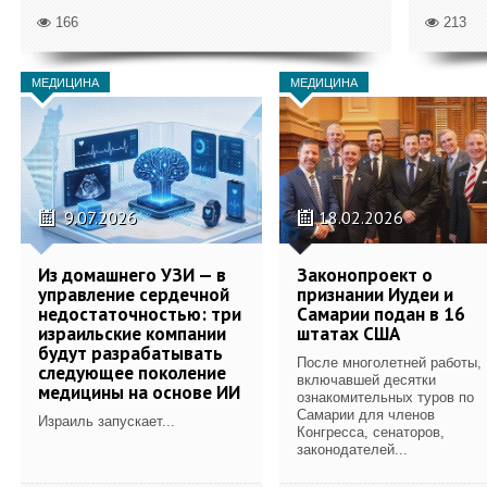
166
213
МЕДИЦИНА
МЕДИЦИНА
9.07.2026
18.02.2026
Из домашнего УЗИ — в
Законопроект о
управление сердечной
признании Иудеи и
недостаточностью: три
Самарии подан в 16
израильские компании
штатах США
будут разрабатывать
После многолетней работы,
следующее поколение
включавшей десятки
медицины на основе ИИ
ознакомительных туров по
Самарии для членов
Израиль запускает...
Конгресса, сенаторов,
законодателей...