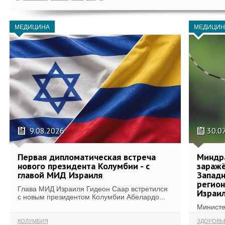
МЕДИЦИНА
МЕДИЦИН
9.08.2026
30.0
Первая дипломатическая встреча
Миндр
нового президента Колумбии - с
зараж
главой МИД Израиля
Западн
регион
Глава МИД Израиля Гидеон Саар встретился
Израи
с новым президентом Колумбии Абелардо...
Министе
КОЛУМБИЯ
ЗДОРОВЬ