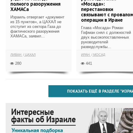
полного разоружения
«Мосада»:
ХАМАСа
перестановки
связывают с провало
Израиль отвергает «документ
операции в Иране
из 15 пунктов», а ЦАХАЛ не
отступит из сектора Газа до
Глава «Мосада» Роман
фактического разоружения
Гофман снял с должностей
ХАМАСа, заявил...
двух высокопоставленных
руководителей
разведслужбы...
ЛИВАН
ЦАХАЛ
ИРАН
МОСАД
280
441
ПОКАЗАТЬ ЕЩЁ В РАЗДЕЛЕ "ИЗРА