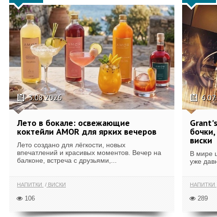
3.08.2026
6.07
Лето в бокале: освежающие
Grant'
коктейли AMOR для ярких вечеров
бочки,
виски
Лето создано для лёгкости, новых
впечатлений и красивых моментов. Вечер на
В мире 
балконе, встреча с друзьями,...
уже дав
НАПИТКИ
ВИСКИ
НАПИТКИ
106
289