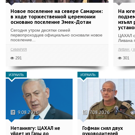
Новое поселение на севере Самарии:
На юг
в ходе торжественной церемонии
подзе
основано поселение Эмек-Дотан
изъял 
устан
Сегодня утром десятки семей
первопроходцев официально основали новое
ЦАХАЛ с
поселение...
Ливана 
САМАРИЯ
ЛИВАН
Х
291
301
ИЗРАИЛЬ
ИЗРАИЛЬ
9.08.2026
7.08.2026
Нетаниягу: ЦАХАЛ не
Гофман снял двух
уйдет из Газы до
руководителей