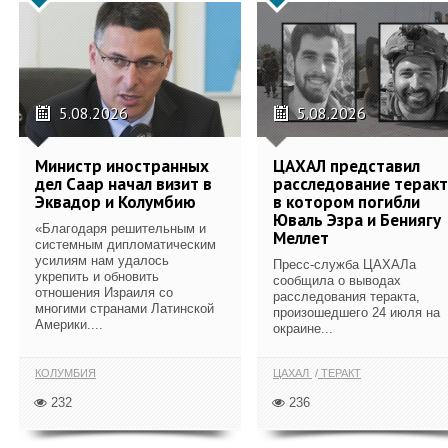
5.08.2026
5.08.2026
Министр иностранных
ЦАХАЛ представил
дел Саар начал визит в
расследование теракт
Эквадор и Колумбию
в котором погибли
Юваль Эзра и Бениягу
«Благодаря решительным и
Меллет
системным дипломатическим
усилиям нам удалось
Пресс-служба ЦАХАЛа
укрепить и обновить
сообщила о выводах
отношения Израиля со
расследования теракта,
многими странами Латинской
произошедшего 24 июля на
Америки....
окраине...
КОЛУМБИЯ
ЦАХАЛ
ТЕРАКТ
232
236