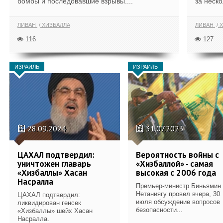
бомбы и последовавшие взрывы....
за неско
ЛИВАН
ХИЗБАЛЛА
ЛИВАН
Х
116
127
ИЗРАИЛЬ
ИЗРАИЛЬ
28.09.2024
31.07.2023
ЦАХАЛ подтвердил:
Вероятность войны с
уничтожен главарь
«Хизбаллой» - самая
«Хизбаллы» Хасан
высокая с 2006 года
Насралла
Премьер-министр Биньямин
Нетаниягу провел вчера, 30
ЦАХАЛ подтвердил:
июля обсуждение вопросов
ликвидирован генсек
безопасности...
«Хизбаллы» шейх Хасан
Насралла.