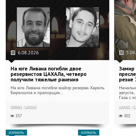
6.08.2026
5.08
На юге Ливана погибли двое
Замир 
резервистов ЦАХАЛа, четверо
пресле
получили тяжелые ранения
резне 
На юге Ливана погибли майор резерва Харель
Начальн
Биреншток и прапорщик...
августа,
Газа с к
ЛИВАН
ЦАХАЛ
ЦАХАЛ
С
157
302
ИЗРАИЛЬ
ИЗРАИЛЬ