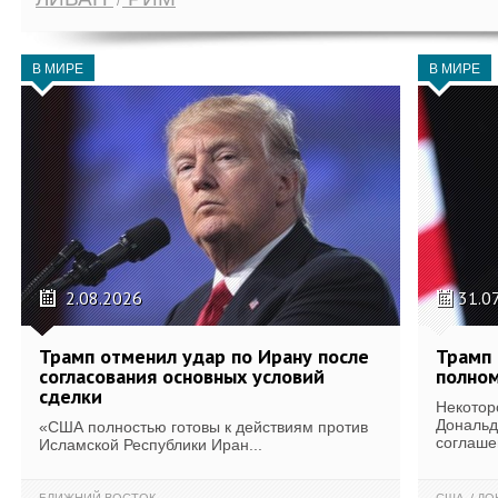
В МИРЕ
В МИРЕ
2.08.2026
31.0
Трамп отменил удар по Ирану после
Трамп 
согласования основных условий
полном
сделки
Некотор
Дональд
«США полностью готовы к действиям против
соглаше
Исламской Республики Иран...
БЛИЖНИЙ ВОСТОК
США
ДОН