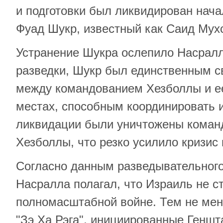
и подготовки был ликвидирован нач
Фуад Шукр, известный как Саид Му
Устранение Шукра ослепило Насрал
разведки, Шукр был единственным 
между командованием Хезболлы и е
местах, способным координировать и
ликвидации были уничтожены команд
Хезболлы, что резко усилило кризис
Согласно данным разведывательного
Насралла полагал, что Израиль не с
полномасштабной войне. Тем не мене
"Зэ Ха Рэга", инициированные Генш