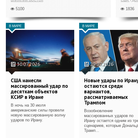
5100
1836
В МИРЕ
В МИРЕ
30.07.2026
29.07.2026
США нанесли
Новые удары по Иран
массированный удар по
остаются среди
десяткам объектов
вариантов,
КСИР в Иране
рассматриваемых
Трампом
В ночь на 30 июля
американские силы провели
Возобновление
новую массированную волну
массированных ударов по
ударов по Ирану.
Ирану остается одним из тр
сценариев, которые Дональ
Трамп...