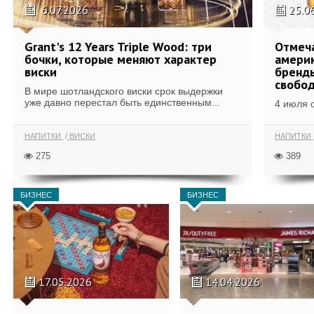
6.07.2026
25.0
Grant's 12 Years Triple Wood: три
Отмеч
бочки, которые меняют характер
америк
виски
бренды
свобо
В мире шотландского виски срок выдержки
уже давно перестал быть единственным...
4 июля 
НАПИТКИ
ВИСКИ
НАПИТКИ
275
389
БИЗНЕС
БИЗНЕС
17.05.2026
14.04.2026