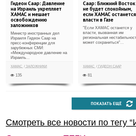
Гидеон Саар: Давление
Саар: Ближний Восток
на Израиль укрепляет
не будет спокойным,
ХАМАС и мешает
если ХАМАС останется
освобождению
власти в Газе
заложников
"Если ХАМАС останется у
власти, вызванная им
Министр иностранных дел
региональная нестабильнос
Израиля Гидеон Саар на
может сохраниться"...
пресс-конференции для
зарубежных СМИ:
«Международное давление на
Израиль...
ХАМАС
ЗАЛОЖНИКИ
ХАМАС
ГИДЕОН СААР
135
81
ПОКАЗАТЬ ЕЩЁ
Смотреть все новости по тегу “