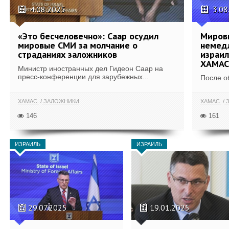
4.08.2025
3.08
«Это бесчеловечно»: Саар осудил
Миров
мировые СМИ за молчание о
немед
страданиях заложников
израил
ХАМАС
Министр иностранных дел Гидеон Саар на
пресс-конференции для зарубежных...
После о
ХАМАС
ЗАЛОЖНИКИ
ХАМАС
З
146
161
ИЗРАИЛЬ
ИЗРАИЛЬ
29.07.2025
19.01.2025