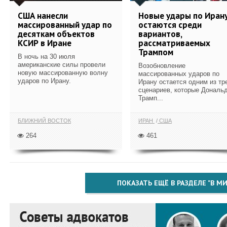
США нанесли
Новые удары по Иран
массированный удар по
остаются среди
десяткам объектов
вариантов,
КСИР в Иране
рассматриваемых
Трампом
В ночь на 30 июля
американские силы провели
Возобновление
новую массированную волну
массированных ударов по
ударов по Ирану.
Ирану остается одним из тр
сценариев, которые Дональ
Трамп...
БЛИЖНИЙ ВОСТОК
ИРАН
США
264
461
ПОКАЗАТЬ ЕЩЁ В РАЗДЕЛЕ "В МИ