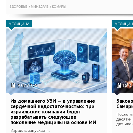
ЗДОРОВЬЕ
МИНЗДРАВ
КОМАРЫ
МЕДИЦИНА
МЕДИЦИН
9.07.2026
18.0
Из домашнего УЗИ — в управление
Законо
сердечной недостаточностью: три
Самари
израильские компании будут
После м
разрабатывать следующее
десятки
поколение медицины на основе ИИ
для член
Израиль запускает...