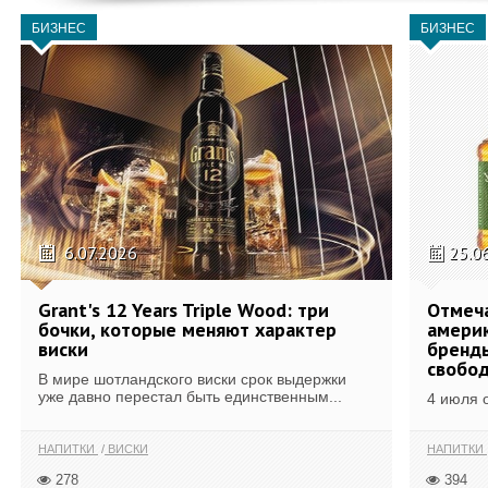
БИЗНЕС
БИЗНЕС
6.07.2026
25.0
Grant's 12 Years Triple Wood: три
Отмеч
бочки, которые меняют характер
америк
виски
бренды
свобо
В мире шотландского виски срок выдержки
уже давно перестал быть единственным...
4 июля 
НАПИТКИ
ВИСКИ
НАПИТКИ
278
394