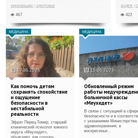
ИННОВАЦИИ
ЗДОРОВЬЕ
ИУДЕЯ
С
467
422
МЕДИЦИНА
МЕДИЦИНА
17.06.2025
15.06.2025
Как помочь детям
Обновленный режим
сохранять спокойствие
работы медучрежден
и ощущение
больничной кассы
безопасности в
«Меухедет»
нестабильной
В связи с ситуацией в сфер
реальности
безопасности и в соответст
с указаниями Министерства
Эфрат Перец-Томер, старший
здравоохранения, в
клинический психолог южного
воскресенье...
округа «Меухедет»,
объясняет, как создать...