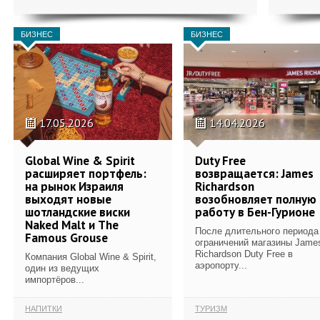
БИЗНЕС
БИЗНЕС
17.05.2026
14.04.2026
Global Wine & Spirit
Duty Free
расширяет портфель:
возвращается: James
на рынок Израиля
Richardson
выходят новые
возобновляет полную
шотландские виски
работу в Бен-Гурионе
Naked Malt и The
После длительного периода
Famous Grouse
ограничений магазины Jame
Richardson Duty Free в
Компания Global Wine & Spirit,
аэропорту...
один из ведущих
импортёров...
НАПИТКИ
ТУРИЗМ