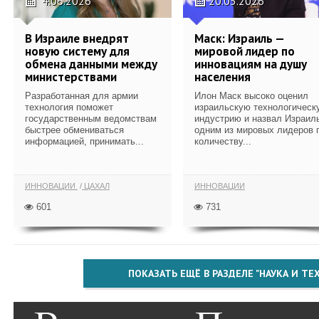
4.06.2026
20.05.2026
В Израиле внедрят
Маск: Израиль —
новую систему для
мировой лидер по
обмена данными между
инновациям на душу
министерствами
населения
Разработанная для армии
Илон Маск высоко оценил
технология поможет
израильскую технологическ
государственным ведомствам
индустрию и назвал Израил
быстрее обмениваться
одним из мировых лидеров 
информацией, принимать...
количеству...
ИННОВАЦИИ
ЦАХАЛ
ИННОВАЦИИ
601
731
ПОКАЗАТЬ ЕЩЁ В РАЗДЕЛЕ "НАУКА И Т