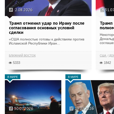
2.08.2026
31.0
Трамп отменил удар по Ирану после
Трамп 
согласования основных условий
полном
сделки
Некотор
Дональд
«США полностью готовы к действиям против
соглаше
Исламской Республики Иран...
БЛИЖНИЙ ВОСТОК
США
ДОН
5333
1842
В МИРЕ
В МИРЕ
30.07.2026
29.07.2026