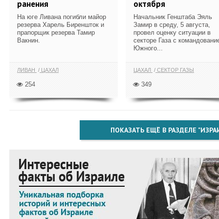
ранения
октября
На юге Ливана погибли майор
Начальник Генштаба Эяль
резерва Харель Биреншток и
Замир в среду, 5 августа,
прапорщик резерва Тамир
провел оценку ситуации в
Вакнин.
секторе Газа с командовани
Южного...
ЛИВАН
ЦАХАЛ
ЦАХАЛ
СЕКТОР ГАЗЫ
254
349
ПОКАЗАТЬ ЕЩЁ В РАЗДЕЛЕ "ИЗРА