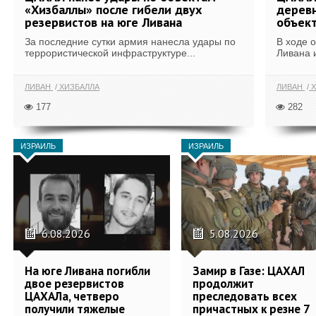
«Хизбаллы» после гибели двух
деревн
резервистов на юге Ливана
объек
За последние сутки армия нанесла удары по
В ходе 
террористической инфраструктуре...
Ливана 
ЛИВАН
ХИЗБАЛЛА
ЛИВАН
Х
177
282
ИЗРАИЛЬ
ИЗРАИЛЬ
6.08.2026
5.08.2026
На юге Ливана погибли
Замир в Газе: ЦАХАЛ
двое резервистов
продолжит
ЦАХАЛа, четверо
преследовать всех
получили тяжелые
причастных к резне 7