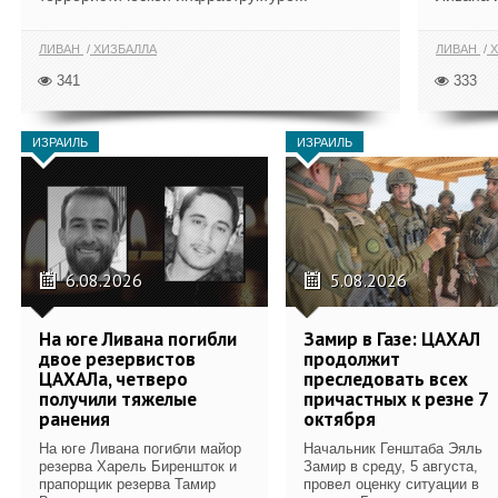
ЛИВАН
ХИЗБАЛЛА
ЛИВАН
Х
341
333
ИЗРАИЛЬ
ИЗРАИЛЬ
6.08.2026
5.08.2026
На юге Ливана погибли
Замир в Газе: ЦАХАЛ
двое резервистов
продолжит
ЦАХАЛа, четверо
преследовать всех
получили тяжелые
причастных к резне 7
ранения
октября
На юге Ливана погибли майор
Начальник Генштаба Эяль
резерва Харель Биреншток и
Замир в среду, 5 августа,
прапорщик резерва Тамир
провел оценку ситуации в