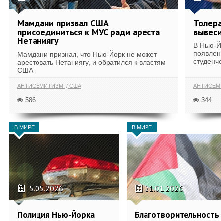
Мамдани призвал США
Толера
присоединиться к МУС ради ареста
вывеси
Нетаниягу
В Нью-Й
появлен
Мамдани признал, что Нью-Йорк не может
студенче
арестовать Нетаниягу, и обратился к властям
США
АНТИСЕМИТИЗМ
США
АНТИСЕМ
586
344
В МИРЕ
В МИРЕ
5.05.2026
21.01.2026
Полиция Нью-Йорка
Благотворительность