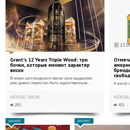
6.07.2026
25.0
Grant's 12 Years Triple Wood: три
Отмеч
бочки, которые меняют характер
америк
виски
бренды
свобо
В мире шотландского виски срок выдержки
уже давно перестал быть единственным...
4 июля 
НАПИТКИ
ВИСКИ
НАПИТКИ
283
401
БИЗНЕС
БИЗНЕС