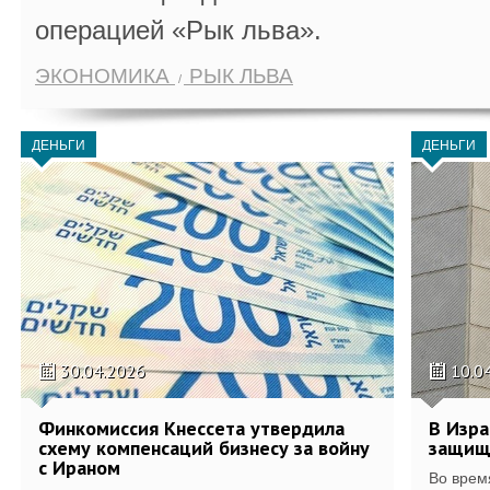
операцией «Рык льва».
ЭКОНОМИКА
РЫК ЛЬВА
ДЕНЬГИ
ДЕНЬГИ
30.04.2026
10.0
Финкомиссия Кнессета утвердила
В Изра
схему компенсаций бизнесу за войну
защищ
с Ираном
Во врем