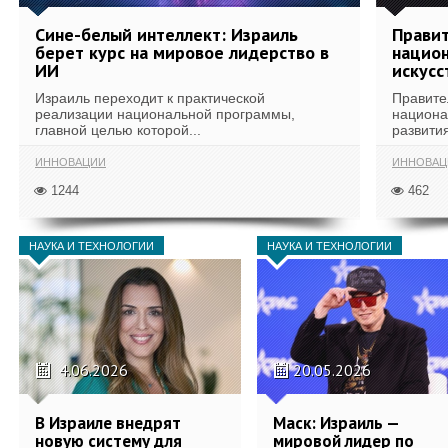
Сине-белый интеллект: Израиль
Правит
берет курс на мировое лидерство в
национ
ИИ
искусс
Израиль переходит к практической
Правите
реализации национальной программы,
национа
главной целью которой...
развития
ИННОВАЦИИ
ИННОВАЦ
1244
462
НАУКА И ТЕХНОЛОГИИ
НАУКА И ТЕХНОЛОГИИ
4.06.2026
20.05.2026
В Израиле внедрят
Маск: Израиль —
новую систему для
мировой лидер по