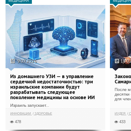
МЕДИЦИНА
МЕДИЦИН
9.07.2026
18.0
Из домашнего УЗИ — в управление
Законо
сердечной недостаточностью: три
Самари
израильские компании будут
После м
разрабатывать следующее
десятки
поколение медицины на основе ИИ
для член
Израиль запускает...
ИННОВАЦИИ
ЗДОРОВЬЕ
ИУДЕЯ
С
478
433