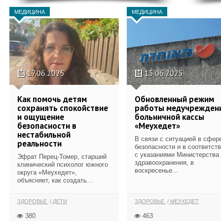
МЕДИЦИНА
МЕДИЦИНА
17.06.2025
15.06.2025
Как помочь детям
Обновленный режим
сохранять спокойствие
работы медучрежден
и ощущение
больничной кассы
безопасности в
«Меухедет»
нестабильной
В связи с ситуацией в сфер
реальности
безопасности и в соответст
с указаниями Министерства
Эфрат Перец-Томер, старший
здравоохранения, в
клинический психолог южного
воскресенье...
округа «Меухедет»,
объясняет, как создать...
ЗДОРОВЬЕ
ДЕТИ
ЗДОРОВЬЕ
МЕУХЕДЕТ
380
463