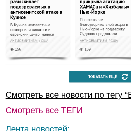
разыскивает
прикрыла агитацию
подозреваемых в
ХАМАСа и «Хизбаллы» 
антисемитской атаке в
Нью-Йорке
Куинсе
Посетителям
благотворительной акции в
В Куинсе неизвестные
Нью-Йорке «в поддержку
осквернили синагоги и
Судана» предлагали...
еврейский центр, нанеся
свастики...
АНТИСЕМИТИЗМ
США
АНТИСЕМИТИЗМ
США
156
159
ПОКАЗАТЬ ЕЩЁ
Смотреть все новости по тегу “
Смотреть все
ТЕГИ
Лента новостей: