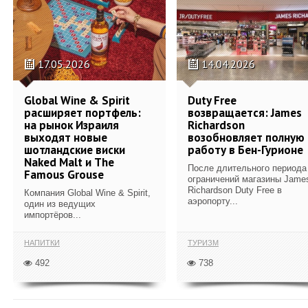
17.05.2026
14.04.2026
Global Wine & Spirit
Duty Free
расширяет портфель:
возвращается: James
на рынок Израиля
Richardson
выходят новые
возобновляет полную
шотландские виски
работу в Бен-Гурионе
Naked Malt и The
После длительного периода
Famous Grouse
ограничений магазины Jame
Richardson Duty Free в
Компания Global Wine & Spirit,
аэропорту...
один из ведущих
импортёров...
НАПИТКИ
ТУРИЗМ
492
738