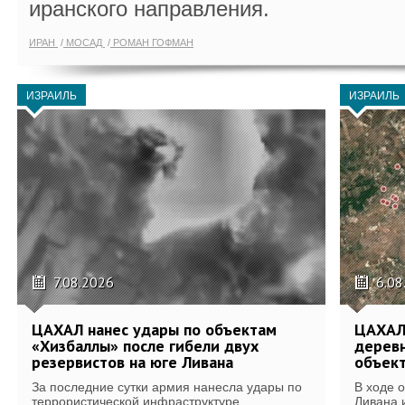
иранского направления.
ИРАН
МОСАД
РОМАН ГОФМАН
ИЗРАИЛЬ
ИЗРАИЛЬ
7.08.2026
6.08
ЦАХАЛ нанес удары по объектам
ЦАХАЛ:
«Хизбаллы» после гибели двух
деревн
резервистов на юге Ливана
объек
За последние сутки армия нанесла удары по
В ходе 
террористической инфраструктуре...
Ливана 