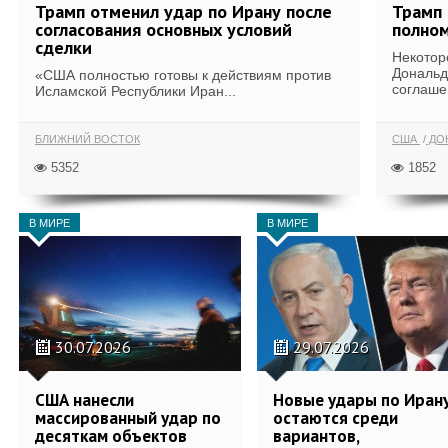
Трамп отменил удар по Ирану после
Трамп 
согласования основных условий
полном
сделки
Некотор
Дональд
«США полностью готовы к действиям против
соглаше
Исламской Республики Иран...
БЛИЖНИЙ ВОСТОК
США
ДОН
5352
1852
В МИРЕ
В МИРЕ
30.07.2026
29.07.2026
США нанесли
Новые удары по Иран
массированный удар по
остаются среди
десяткам объектов
вариантов,