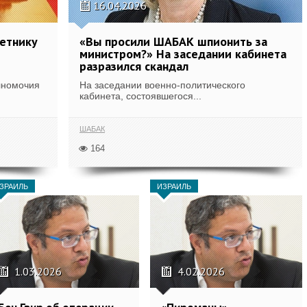
16.04.2026
ветнику
«Вы просили ШАБАК шпионить за
министром?» На заседании кабинета
разразился скандал
лномочия
На заседании военно-политического
кабинета, состоявшегося...
ШАБАК
164
ЗРАИЛЬ
ИЗРАИЛЬ
1.03.2026
4.02.2026