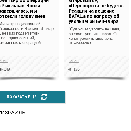
Бен Гвир об операции
«Пироманы»,
«Рык льва»: Эпоха
«Переворота не будет».
завершилась, мы
Реакции на решение
отсекли голову змеи
БАГАЦа по вопросу об
увольнении Бен-Гвира
Министр национальной
безопасности Израиля Итамар
"Суд хочет уволить не меня,
Бен Гвир подвел итоги
он хочет уволить народ. Он
последних событий,
хочет уволить миллионы
связанных с операцией...
избирателей...
ИРАН
БАГАЦ
149
125
ПОКАЗАТЬ ЕЩЁ
“
ИЗРАИЛЬ
”