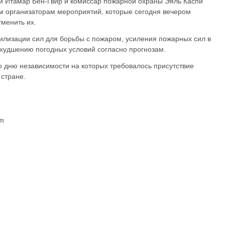
и Итамар Бен-Гвир и комиссар пожарной охраны Эяль Каспи
м организаторам мероприятий, которые сегодня вечером
тменить их.
лизации сил для борьбы с пожаром, усиления пожарных сил в
ухудшению погодных условий согласно прогнозам.
о дню независимости на которых требовалось присутствие
стране.
om