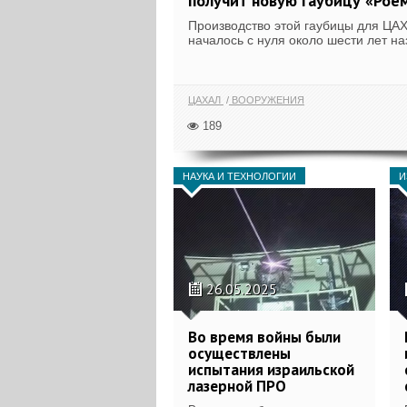
получит новую гаубицу «Рое
Производство этой гаубицы для ЦА
началось с нуля около шести лет на
ЦАХАЛ
ВООРУЖЕНИЯ
189
НАУКА И ТЕХНОЛОГИИ
И
26.05.2025
Во время войны были
осуществлены
испытания израильской
лазерной ПРО