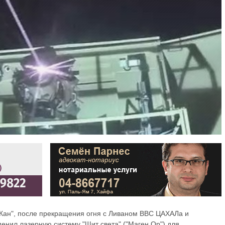
Кан", после прекращения огня с Ливаном ВВС ЦАХАЛа и
енил лазерную систему "Щит света" ("Маген Ор") для