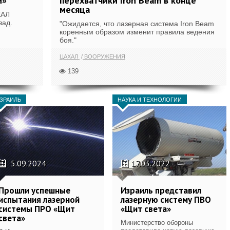
м»
перехватчики Iron Beam в конце
месяца
ХАЛ
зад.
"Ожидается, что лазерная система Iron Beam
коренным образом изменит правила ведения
боя."
ЦАХАЛ
ВООРУЖЕНИЯ
139
ЗРАИЛЬ
НАУКА И ТЕХНОЛОГИИ
5.09.2024
17.03.2022
Прошли успешные
Израиль представил
испытания лазерной
лазерную систему ПВО
системы ПРО «Щит
«Щит света»‎
света»
Министерство обороны