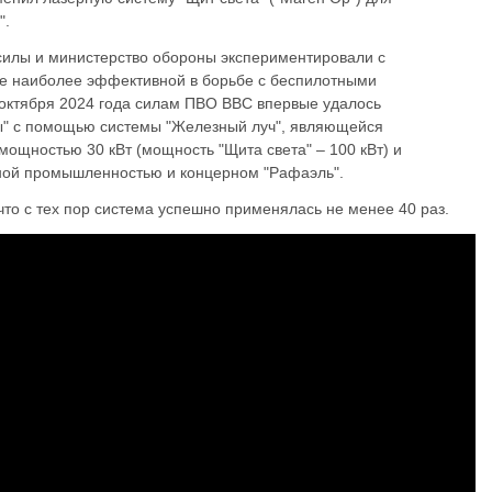
".
силы и министерство обороны экспериментировали с
е наиболее эффективной в борьбе с беспилотными
октября 2024 года силам ПВО ВВС впервые удалось
ы" с помощью системы "Железный луч", являющейся
ощностью 30 кВт (мощность "Щита света" – 100 кВт) и
ной промышленностью и концерном "Рафаэль".
что с тех пор система успешно применялась не менее 40 раз.