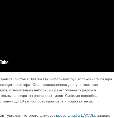
раиля, система "Маген Ор" использует луч волоконного лазера
ажающего фактора. Она предназначена для уничтожения
дов, относительно небольших ракет ближнего радиуса
ательных аппаратов различных типов. Система способна
стоянии до 10 км, сопровождая цель и поражая ее до
ав Тургеман, которого цитирует
пресс-служба ЦАХАЛа
, заявил,