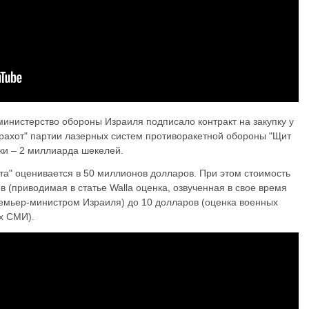
министерство обороны Израиля подписало контракт на закупку у
рахот" партии лазерных систем противоракетной обороны "Щит
лки – 2 миллиарда шекелей.
та" оценивается в 50 миллионов долларов. При этом стоимость
в (приводимая в статье Walla оценка, озвученная в свое время
емьер-министром Израиля) до 10 долларов (оценка военных
их СМИ).