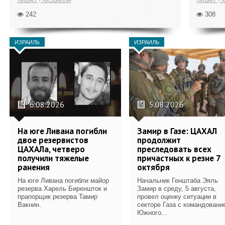
242
308
ИЗРАИЛЬ
ИЗРАИЛЬ
6.08.2026
5.08.2026
На юге Ливана погибли
Замир в Газе: ЦАХАЛ
двое резервистов
продолжит
ЦАХАЛа, четверо
преследовать всех
получили тяжелые
причастных к резне 7
ранения
октября
На юге Ливана погибли майор
Начальник Генштаба Эяль
резерва Харель Биреншток и
Замир в среду, 5 августа,
прапорщик резерва Тамир
провел оценку ситуации в
Вакнин.
секторе Газа с командовани
Южного...