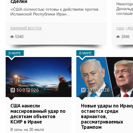
сделки
Некотор
Дональд
«США полностью готовы к действиям против
соглаше
Исламской Республики Иран...
БЛИЖНИЙ ВОСТОК
США
ДОН
5340
1846
В МИРЕ
В МИРЕ
30.07.2026
29.07.2026
США нанесли
Новые удары по Иран
массированный удар по
остаются среди
десяткам объектов
вариантов,
КСИР в Иране
рассматриваемых
Трампом
В ночь на 30 июля