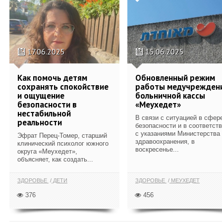
17.06.2025
15.06.2025
Как помочь детям
Обновленный режим
сохранять спокойствие
работы медучрежден
и ощущение
больничной кассы
безопасности в
«Меухедет»
нестабильной
В связи с ситуацией в сфер
реальности
безопасности и в соответст
с указаниями Министерства
Эфрат Перец-Томер, старший
здравоохранения, в
клинический психолог южного
воскресенье...
округа «Меухедет»,
объясняет, как создать...
ЗДОРОВЬЕ
ДЕТИ
ЗДОРОВЬЕ
МЕУХЕДЕТ
376
456