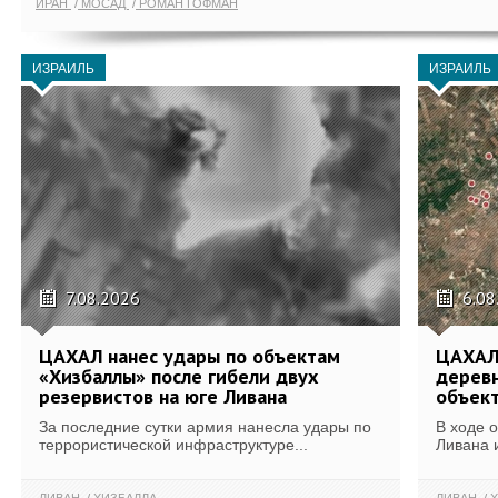
ИРАН
МОСАД
РОМАН ГОФМАН
ИЗРАИЛЬ
ИЗРАИЛЬ
7.08.2026
6.08
ЦАХАЛ нанес удары по объектам
ЦАХАЛ:
«Хизбаллы» после гибели двух
деревн
резервистов на юге Ливана
объек
За последние сутки армия нанесла удары по
В ходе 
террористической инфраструктуре...
Ливана 
ЛИВАН
ХИЗБАЛЛА
ЛИВАН
Х