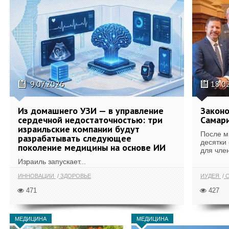
9.07.2026
18.0
Из домашнего УЗИ — в управление
Законо
сердечной недостаточностью: три
Самари
израильские компании будут
После м
разрабатывать следующее
десятки
поколение медицины на основе ИИ
для член
Израиль запускает...
ИННОВАЦИИ
ЗДОРОВЬЕ
ИУДЕЯ
С
471
427
МЕДИЦИНА
МЕДИЦИНА