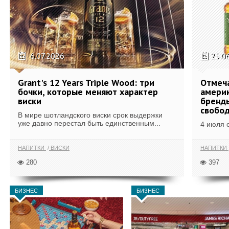
6.07.2026
25.0
Grant's 12 Years Triple Wood: три
Отмеч
бочки, которые меняют характер
америк
виски
бренды
свобо
В мире шотландского виски срок выдержки
уже давно перестал быть единственным...
4 июля 
НАПИТКИ
ВИСКИ
НАПИТКИ
280
397
БИЗНЕС
БИЗНЕС