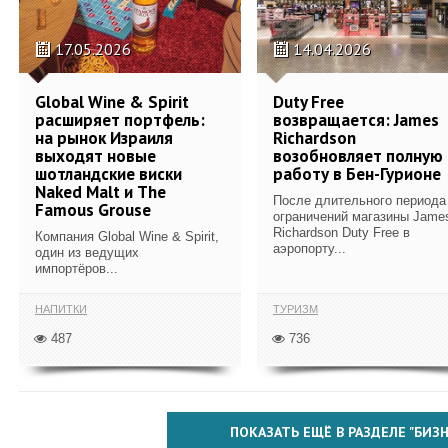
17.05.2026
14.04.2026
Global Wine & Spirit
Duty Free
расширяет портфель:
возвращается: James
на рынок Израиля
Richardson
выходят новые
возобновляет полную
шотландские виски
работу в Бен-Гурионе
Naked Malt и The
После длительного периода
Famous Grouse
ограничений магазины Jame
Richardson Duty Free в
Компания Global Wine & Spirit,
аэропорту...
один из ведущих
импортёров...
НАПИТКИ
ТУРИЗМ
487
736
ПОКАЗАТЬ ЕЩЁ В РАЗДЕЛЕ "БИЗН