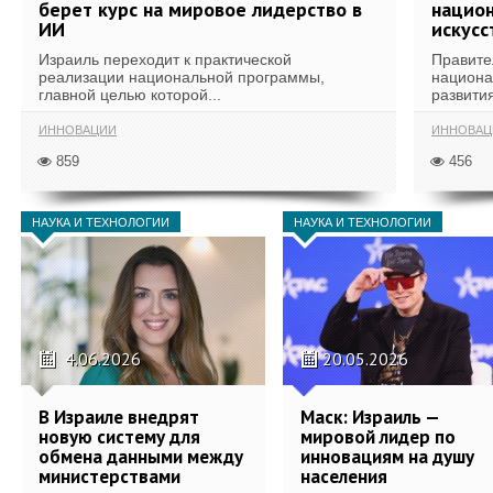
берет курс на мировое лидерство в
национ
ИИ
искусс
Израиль переходит к практической
Правите
реализации национальной программы,
национа
главной целью которой...
развития
ИННОВАЦИИ
ИННОВАЦ
859
456
НАУКА И ТЕХНОЛОГИИ
НАУКА И ТЕХНОЛОГИИ
4.06.2026
20.05.2026
В Израиле внедрят
Маск: Израиль —
новую систему для
мировой лидер по
обмена данными между
инновациям на душу
министерствами
населения