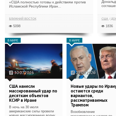
Дональд
«США полностью готовы к действиям против
соглаше
Исламской Республики Иран...
БЛИЖНИЙ ВОСТОК
США
ДОН
5098
1836
В МИРЕ
В МИРЕ
30.07.2026
29.07.2026
США нанесли
Новые удары по Иран
массированный удар по
остаются среди
десяткам объектов
вариантов,
КСИР в Иране
рассматриваемых
Трампом
В ночь на 30 июля
американские силы провели
Возобновление
новую массированную волну
массированных ударов по