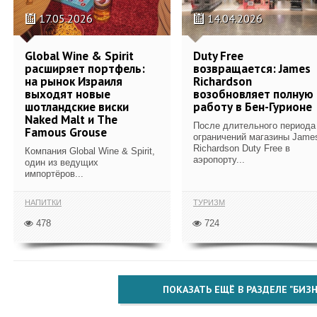
17.05.2026
14.04.2026
Global Wine & Spirit
Duty Free
расширяет портфель:
возвращается: James
на рынок Израиля
Richardson
выходят новые
возобновляет полную
шотландские виски
работу в Бен-Гурионе
Naked Malt и The
После длительного периода
Famous Grouse
ограничений магазины Jame
Richardson Duty Free в
Компания Global Wine & Spirit,
аэропорту...
один из ведущих
импортёров...
НАПИТКИ
ТУРИЗМ
478
724
ПОКАЗАТЬ ЕЩЁ В РАЗДЕЛЕ "БИЗН