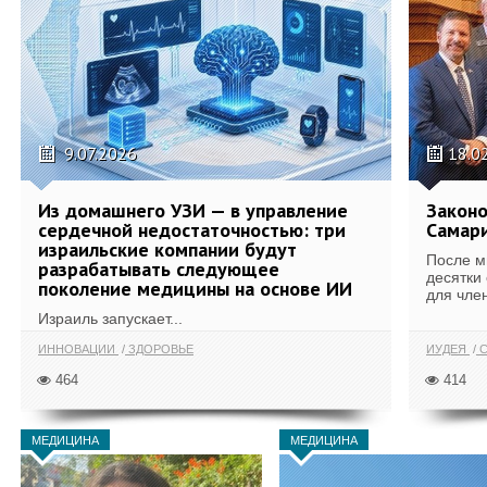
9.07.2026
18.0
Из домашнего УЗИ — в управление
Законо
сердечной недостаточностью: три
Самари
израильские компании будут
После м
разрабатывать следующее
десятки
поколение медицины на основе ИИ
для член
Израиль запускает...
ИННОВАЦИИ
ЗДОРОВЬЕ
ИУДЕЯ
С
464
414
МЕДИЦИНА
МЕДИЦИНА