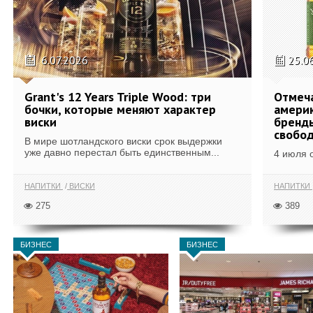
6.07.2026
25.0
Grant's 12 Years Triple Wood: три
Отмеч
бочки, которые меняют характер
америк
виски
бренды
свобо
В мире шотландского виски срок выдержки
уже давно перестал быть единственным...
4 июля 
НАПИТКИ
ВИСКИ
НАПИТКИ
275
389
БИЗНЕС
БИЗНЕС