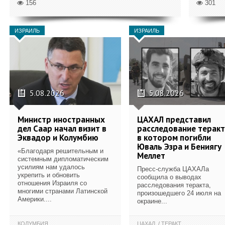
156
301
ИЗРАИЛЬ
ИЗРАИЛЬ
5.08.2026
5.08.2026
Министр иностранных
ЦАХАЛ представил
дел Саар начал визит в
расследование теракт
Эквадор и Колумбию
в котором погибли
Юваль Эзра и Бениягу
«Благодаря решительным и
Меллет
системным дипломатическим
усилиям нам удалось
Пресс-служба ЦАХАЛа
укрепить и обновить
сообщила о выводах
отношения Израиля со
расследования теракта,
многими странами Латинской
произошедшего 24 июля на
Америки....
окраине...
КОЛУМБИЯ
ЦАХАЛ
ТЕРАКТ