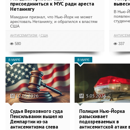
присоединиться к МУС ради ареста
вывеси
Нетаниягу
В Нью-Й
появлен
Мамдани признал, что Нью-Йорк не может
студенче
арестовать Нетаниягу, и обратился к властям
США
АНТИСЕМИТИЗМ
США
АНТИСЕМ
580
337
В МИРЕ
В МИРЕ
12.05.2026
5.05.2026
Судья Верховного суда
Полиция Нью-Йорка
Пенсильвании вышел из
разыскивает
Демпартии из-за
подозреваемых в
антисемитизма слева
антисемитской атаке 