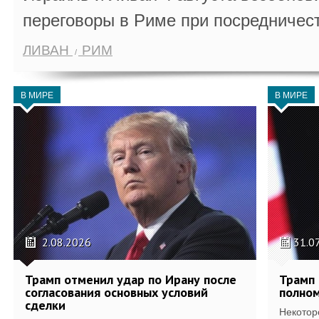
переговоры в Риме при посредничес
ЛИВАН
РИМ
В МИРЕ
В МИРЕ
2.08.2026
31.0
Трамп отменил удар по Ирану после
Трамп 
согласования основных условий
полном
сделки
Некотор