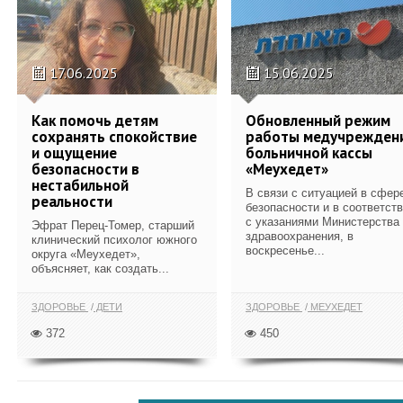
17.06.2025
15.06.2025
Как помочь детям
Обновленный режим
сохранять спокойствие
работы медучрежден
и ощущение
больничной кассы
безопасности в
«Меухедет»
нестабильной
В связи с ситуацией в сфер
реальности
безопасности и в соответст
с указаниями Министерства
Эфрат Перец-Томер, старший
здравоохранения, в
клинический психолог южного
воскресенье...
округа «Меухедет»,
объясняет, как создать...
ЗДОРОВЬЕ
ДЕТИ
ЗДОРОВЬЕ
МЕУХЕДЕТ
372
450