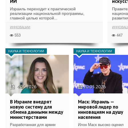
ИИ
искусс
Израиль переходит к практической
Правите
реализации национальной программы,
национа
главной целью которой...
развития
ИННОВАЦИИ
ИННОВАЦ
553
447
НАУКА И ТЕХНОЛОГИИ
НАУКА И ТЕХНОЛОГИИ
4.06.2026
20.05.2026
В Израиле внедрят
Маск: Израиль —
новую систему для
мировой лидер по
обмена данными между
инновациям на душу
министерствами
населения
Разработанная для армии
Илон Маск высоко оценил