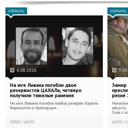
ИЗРАИЛЬ
ИЗРАИЛЬ
6.08.2026
5.08
На юге Ливана погибли двое
Замир 
резервистов ЦАХАЛа, четверо
пресле
получили тяжелые ранения
резне 
На юге Ливана погибли майор резерва Харель
Начальн
Биреншток и прапорщик...
августа,
Газа с к
ЛИВАН
ЦАХАЛ
ЦАХАЛ
С