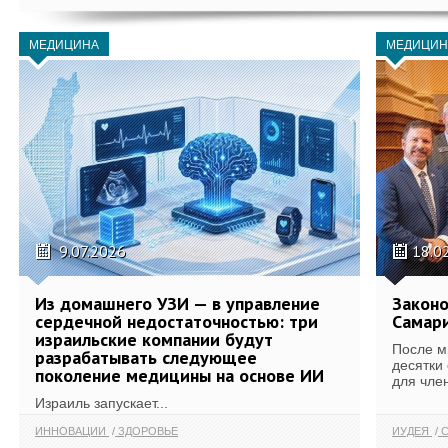
МЕДИЦИНА
МЕДИЦИН
9.07.2026
18.0
Из домашнего УЗИ — в управление
Законо
сердечной недостаточностью: три
Самари
израильские компании будут
После м
разрабатывать следующее
десятки
поколение медицины на основе ИИ
для член
Израиль запускает...
ИННОВАЦИИ
ЗДОРОВЬЕ
ИУДЕЯ
С