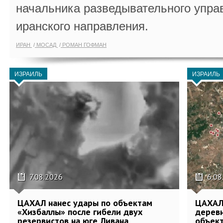
начальника разведывательного упра
иранского направления.
ИРАН
МОСАД
РОМАН ГОФМАН
ИЗРАИЛЬ
ИЗРАИЛЬ
7.08.2026
6.08
ЦАХАЛ нанес удары по объектам
ЦАХАЛ:
«Хизбаллы» после гибели двух
деревн
резервистов на юге Ливана
объек