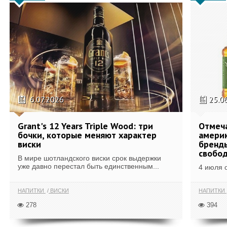
6.07.2026
25.0
Grant's 12 Years Triple Wood: три
Отмеч
бочки, которые меняют характер
америк
виски
бренды
свобо
В мире шотландского виски срок выдержки
уже давно перестал быть единственным...
4 июля 
НАПИТКИ
ВИСКИ
НАПИТКИ
278
394