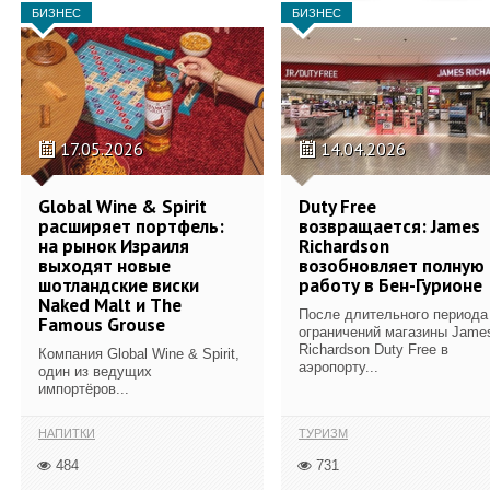
БИЗНЕС
БИЗНЕС
17.05.2026
14.04.2026
Global Wine & Spirit
Duty Free
расширяет портфель:
возвращается: James
на рынок Израиля
Richardson
выходят новые
возобновляет полную
шотландские виски
работу в Бен-Гурионе
Naked Malt и The
После длительного периода
Famous Grouse
ограничений магазины Jame
Richardson Duty Free в
Компания Global Wine & Spirit,
аэропорту...
один из ведущих
импортёров...
НАПИТКИ
ТУРИЗМ
484
731