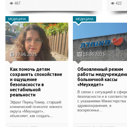
467
422
МЕДИЦИНА
МЕДИЦИНА
17.06.2025
15.06.2025
Как помочь детям
Обновленный режим
сохранять спокойствие
работы медучрежден
и ощущение
больничной кассы
безопасности в
«Меухедет»
нестабильной
В связи с ситуацией в сфер
реальности
безопасности и в соответст
с указаниями Министерства
Эфрат Перец-Томер, старший
здравоохранения, в
клинический психолог южного
воскресенье...
округа «Меухедет»,
объясняет, как создать...