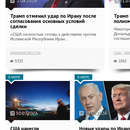
2.08.2026
31.0
Трамп отменил удар по Ирану после
Трамп 
согласования основных условий
полном
сделки
Некотор
Дональд
«США полностью готовы к действиям против
соглаше
Исламской Республики Иран...
БЛИЖНИЙ ВОСТОК
США
ДОН
5333
1842
В МИРЕ
В МИРЕ
30.07.2026
29.07.2026
США нанесли
Новые удары по Иран