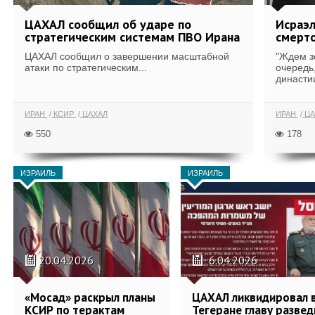
ЦАХАЛ сообщил об ударе по
Исраэл
стратегическим системам ПВО Ирана
смерто
ЦАХАЛ сообщил о завершении масштабной
"Ждем з
атаки по стратегическим...
очередь
династии
ИРАН
КСИР
ЦАХАЛ
ИРАН
ЦА
550
178
ИЗРАИЛЬ
ИЗРАИЛЬ
20.04.2026
6.04.2026
«Мосад» раскрыл планы
ЦАХАЛ ликвидировал 
КСИР по терактам
Тегеране главу развед