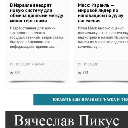
В Израиле внедрят
Маск: Израиль —
новую систему для
мировой лидер по
обмена данными между
инновациям на душу
министерствами
населения
Разработанная для армии
Илон Маск высоко оценил
технология поможет
израильскую технологическ
государственным ведомствам
индустрию и назвал Израил
быстрее обмениваться
одним из мировых лидеров 
информацией, принимать...
количеству...
ИННОВАЦИИ
ЦАХАЛ
ИННОВАЦИИ
602
731
ПОКАЗАТЬ ЕЩЁ В РАЗДЕЛЕ "НАУКА И Т