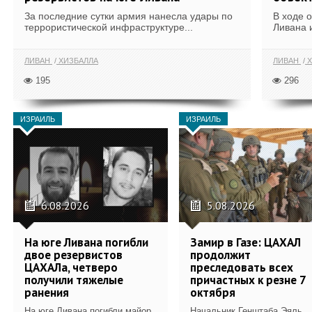
За последние сутки армия нанесла удары по
В ходе 
террористической инфраструктуре...
Ливана 
ЛИВАН
ХИЗБАЛЛА
ЛИВАН
Х
195
296
ИЗРАИЛЬ
ИЗРАИЛЬ
6.08.2026
5.08.2026
На юге Ливана погибли
Замир в Газе: ЦАХАЛ
двое резервистов
продолжит
ЦАХАЛа, четверо
преследовать всех
получили тяжелые
причастных к резне 7
ранения
октября
На юге Ливана погибли майор
Начальник Генштаба Эяль