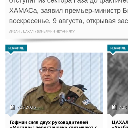
отступит из сектора Газа до фактиче
ХАМАСа, заявил премьер-министр Б
воскресенье, 9 августа, открывая за
ЛИВАН
ЦАХАЛ
БИНЬЯМИН НЕТАНИЯГУ
ИЗРАИЛЬ
ИЗРАИЛЬ
7.08.2026
7.08
Гофман снял двух руководителей
ЦАХАЛ
«Мосада»: перестановки связывают с
«Хизба