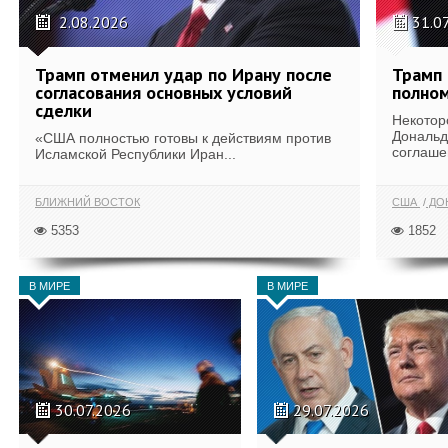
2.08.2026
31.0
Трамп отменил удар по Ирану после
Трамп 
согласования основных условий
полном
сделки
Некотор
Дональд
«США полностью готовы к действиям против
соглаше
Исламской Республики Иран...
БЛИЖНИЙ ВОСТОК
США
ДОН
5353
1852
В МИРЕ
В МИРЕ
30.07.2026
29.07.2026