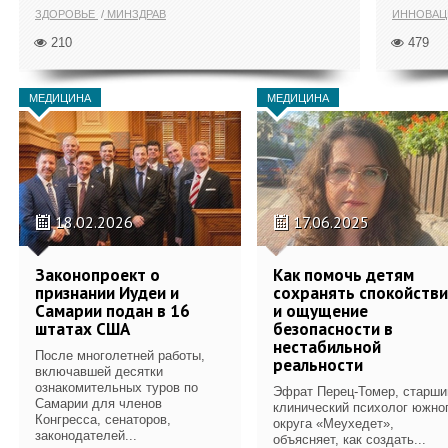
ЗДОРОВЬЕ
МИНЗДРАВ
ИННОВА
210
479
МЕДИЦИНА
МЕДИЦИНА
18.02.2026
17.06.2025
Законопроект о
Как помочь детям
признании Иудеи и
сохранять спокойств
Самарии подан в 16
и ощущение
штатах США
безопасности в
нестабильной
После многолетней работы,
реальности
включавшей десятки
ознакомительных туров по
Эфрат Перец-Томер, старши
Самарии для членов
клинический психолог южно
Конгресса, сенаторов,
округа «Меухедет»,
законодателей...
объясняет, как создать...