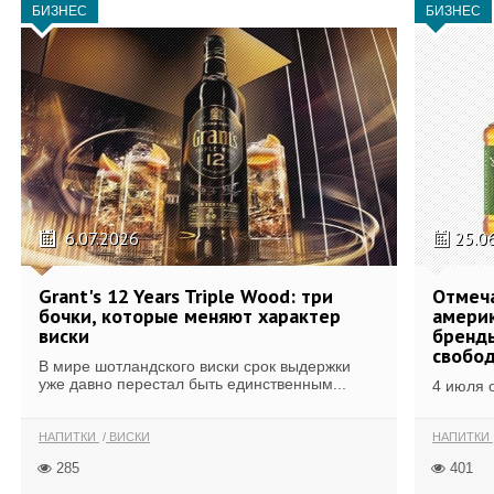
БИЗНЕС
БИЗНЕС
6.07.2026
25.0
Grant's 12 Years Triple Wood: три
Отмеч
бочки, которые меняют характер
америк
виски
бренды
свобо
В мире шотландского виски срок выдержки
уже давно перестал быть единственным...
4 июля 
НАПИТКИ
ВИСКИ
НАПИТКИ
285
401