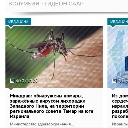
КОЛУМБИЯ
ГИДЕОН СААР
МЕДИЦИНА
МЕДИЦИН
30.07.2026
9.07
Миндрав: обнаружены комары,
Из дом
заражённые вирусом лихорадки
сердеч
Западного Нила, на территории
израил
регионального совета Тамар на юге
разра
Израиля
поколе
Министерство здравоохранения...
Израиль 