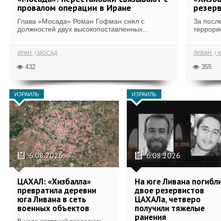
провалом операции в Иране
резерв
Глава «Мосада» Роман Гофман снял с
За посл
должностей двух высокопоставленных...
террори
ИРАН
МОСАД
ЛИВАН
Х
432
355
ИЗРАИЛЬ
ИЗРАИЛЬ
6.08.2026
6.08.2026
ЦАХАЛ: «Хизбалла»
На юге Ливана погибл
превратила деревни
двое резервистов
юга Ливана в сеть
ЦАХАЛа, четверо
военных объектов
получили тяжелые
ранения