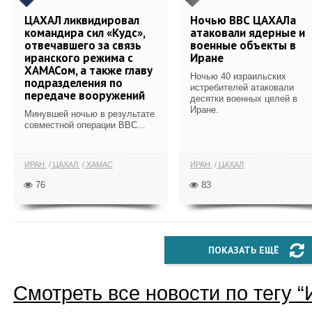
ЦАХАЛ ликвидировал
Ночью ВВС ЦАХАЛа
командира сил «Кудс»,
атаковали ядерные и
отвечавшего за связь
военные объекты в
иранского режима с
Иране
ХАМАСом, а также главу
Ночью 40 израильских
подразделения по
истребителей атаковали
передаче вооружений
десятки военных целей в
Иране.
Минувшей ночью в результате
совместной операции ВВС...
ИРАН
ЦАХАЛ
ХАМАС
ИРАН
ЦАХАЛ
76
83
ПОКАЗАТЬ ЕЩЁ
Смотреть все новости по тегу “