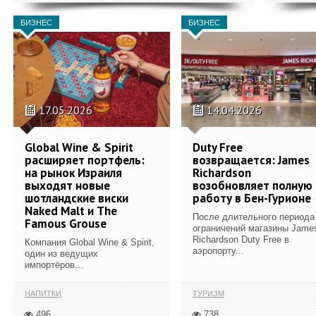
БИЗНЕС
БИЗНЕС
17.05.2026
14.04.2026
Global Wine & Spirit
Duty Free
расширяет портфель:
возвращается: James
на рынок Израиля
Richardson
выходят новые
возобновляет полную
шотландские виски
работу в Бен-Гурионе
Naked Malt и The
После длительного периода
Famous Grouse
ограничений магазины Jame
Richardson Duty Free в
Компания Global Wine & Spirit,
аэропорту...
один из ведущих
импортёров...
НАПИТКИ
ТУРИЗМ
496
738