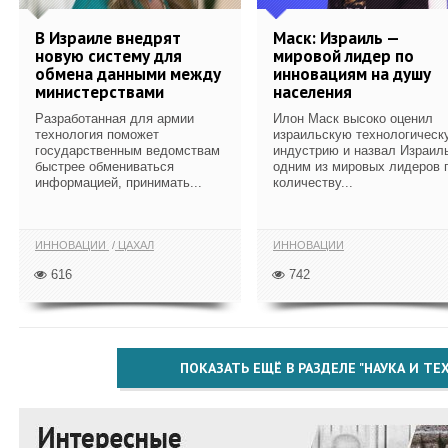
В Израиле внедрят
Маск: Израиль —
новую систему для
мировой лидер по
обмена данными между
инновациям на душу
министерствами
населения
Разработанная для армии
Илон Маск высоко оценил
технология поможет
израильскую технологическ
государственным ведомствам
индустрию и назвал Израил
быстрее обмениваться
одним из мировых лидеров 
информацией, принимать...
количеству...
ИННОВАЦИИ
ЦАХАЛ
ИННОВАЦИИ
616
742
ПОКАЗАТЬ ЕЩЁ В РАЗДЕЛЕ "НАУКА И Т