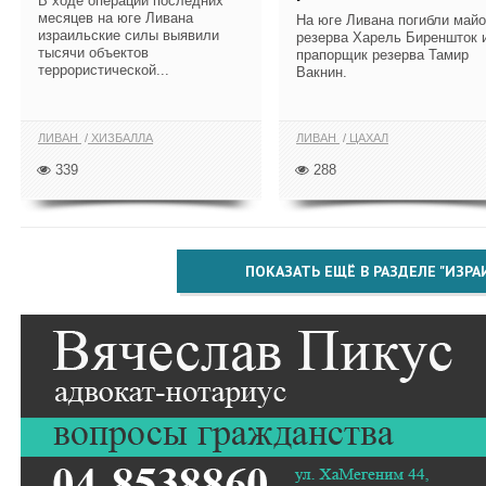
В ходе операций последних
месяцев на юге Ливана
На юге Ливана погибли май
израильские силы выявили
резерва Харель Биреншток 
тысячи объектов
прапорщик резерва Тамир
террористической...
Вакнин.
ЛИВАН
ХИЗБАЛЛА
ЛИВАН
ЦАХАЛ
339
288
ПОКАЗАТЬ ЕЩЁ В РАЗДЕЛЕ "ИЗРА