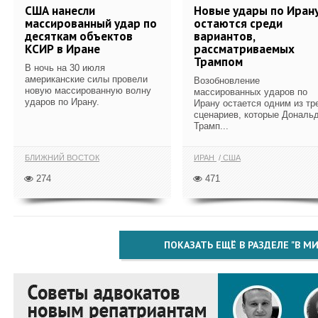
США нанесли
Новые удары по Иран
массированный удар по
остаются среди
десяткам объектов
вариантов,
КСИР в Иране
рассматриваемых
Трампом
В ночь на 30 июля
американские силы провели
Возобновление
новую массированную волну
массированных ударов по
ударов по Ирану.
Ирану остается одним из тр
сценариев, которые Дональ
Трамп...
БЛИЖНИЙ ВОСТОК
ИРАН
США
274
471
ПОКАЗАТЬ ЕЩЁ В РАЗДЕЛЕ "В МИ