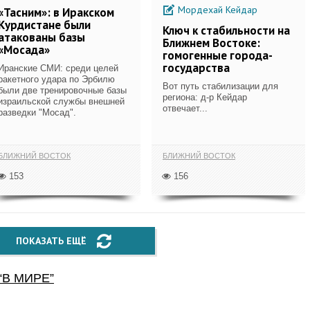
Мордехай Кейдар
«Тасним»: в Иракском
Курдистане были
Ключ к стабильности на
атакованы базы
Ближнем Востоке:
«Мосада»
гомогенные города-
государства
Иранские СМИ: среди целей
ракетного удара по Эрбилю
Вот путь стабилизации для
были две тренировочные базы
региона: д-р Кейдар
израильской службы внешней
отвечает...
разведки "Мосад".
БЛИЖНИЙ ВОСТОК
БЛИЖНИЙ ВОСТОК
153
156
ПОКАЗАТЬ ЕЩЁ
“
В МИРЕ
”