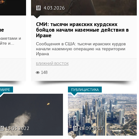
4.03.2026
СМИ: тысячи иракских курдских
не
бойцов начали наземные действия в
Иране
ракетами и
те и...
Сообщения в США: тысячи иракских курдов
начали наземную операцию на территории
Ирана
БЛИЖНИЙ ВОСТОК
148
 МИРЕ
ПУБЛИЦИСТИКА
13.03.2022
18.09.2017