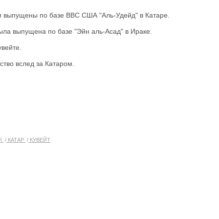
и выпущены по базе ВВС США "Аль-Удейд" в Катаре.
ыла выпущена по базе "Эйн аль-Асад" в Ираке.
увейте.
тво вслед за Катаром.
К
КАТАР
КУВЕЙТ