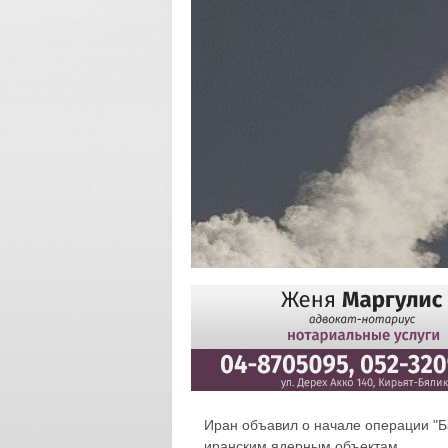
Иран объавил о начале операции "Ба
иранским ядерным объектам.