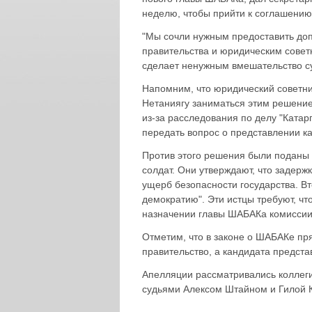
неделю, чтобы прийти к соглашению.
"Мы сочли нужным предоставить доп
правительства и юридическим совет
сделает ненужным вмешательство су
Напомним, что юридический советн
Нетаниягу заниматься этим решением
из-за расследования по делу "Ката
передать вопрос о представлении к
Против этого решения были поданы 
солдат. Они утверждают, что задер
ущерб безопасности государства. В
демократию". Эти истцы требуют, ч
назначении главы ШАБАКа комиссии 
Отметим, что в законе о ШАБАКе пря
правительство, а кандидата предст
Апелляции рассматривались коллеги
судьями Алексом Штайном и Гилой