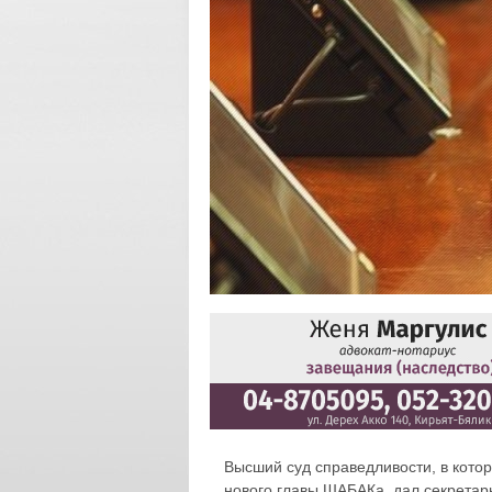
Высший суд справедливости, в кото
нового главы ШАБАКа, дал секретар