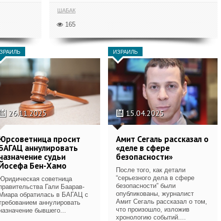
ШАБАК
165
ЗРАИЛЬ
ИЗРАИЛЬ
26.11.2025
15.04.2025
Юрсоветница просит
Амит Сегаль рассказал о
БАГАЦ аннулировать
«деле в сфере
назначение судьи
безопасности»
Йосефа Бен-Хамо
После того, как детали
“серьезного дела в сфере
Юридическая советница
безопасности” были
правительства Гали Баарав-
опубликованы, журналист
Миара обратилась в БАГАЦ с
Амит Сегаль рассказал о том,
требованием аннулировать
что произошло, изложив
назначение бывшего...
хронологию событий....