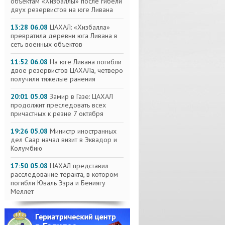
объектам «Хизбаллы» после гибели
двух резервистов на юге Ливана
13:28 06.08
ЦАХАЛ: «Хизбалла»
превратила деревни юга Ливана в
сеть военных объектов
11:52 06.08
На юге Ливана погибли
двое резервистов ЦАХАЛа, четверо
получили тяжелые ранения
20:01 05.08
Замир в Газе: ЦАХАЛ
продолжит преследовать всех
причастных к резне 7 октября
19:26 05.08
Министр иностранных
дел Саар начал визит в Эквадор и
Колумбию
17:50 05.08
ЦАХАЛ представил
расследование теракта, в котором
погибли Юваль Эзра и Бениягу
Меллет