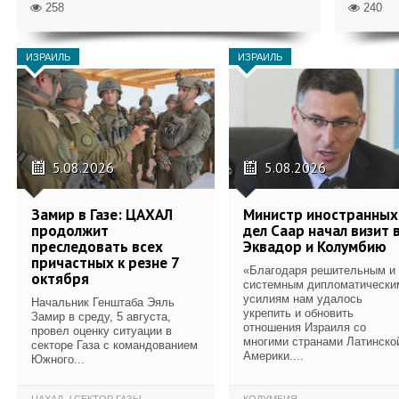
258
240
ИЗРАИЛЬ
ИЗРАИЛЬ
5.08.2026
5.08.2026
Замир в Газе: ЦАХАЛ
Министр иностранных
продолжит
дел Саар начал визит 
преследовать всех
Эквадор и Колумбию
причастных к резне 7
«Благодаря решительным и
октября
системным дипломатически
усилиям нам удалось
Начальник Генштаба Эяль
укрепить и обновить
Замир в среду, 5 августа,
отношения Израиля со
провел оценку ситуации в
многими странами Латинско
секторе Газа с командованием
Америки....
Южного...