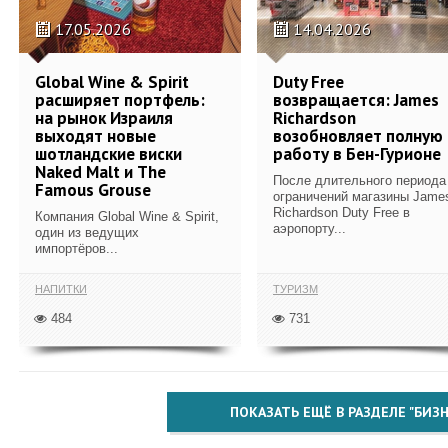
17.05.2026
14.04.2026
Global Wine & Spirit
Duty Free
расширяет портфель:
возвращается: James
на рынок Израиля
Richardson
выходят новые
возобновляет полную
шотландские виски
работу в Бен-Гурионе
Naked Malt и The
После длительного периода
Famous Grouse
ограничений магазины Jame
Richardson Duty Free в
Компания Global Wine & Spirit,
аэропорту...
один из ведущих
импортёров...
НАПИТКИ
ТУРИЗМ
484
731
ПОКАЗАТЬ ЕЩЁ В РАЗДЕЛЕ "БИЗН