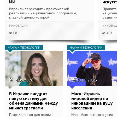
ИИ
искусс
Израиль переходит к практической
Правите
реализации национальной программы,
национа
главной целью которой...
развития
ИННОВАЦИИ
ИННОВАЦ
681
453
НАУКА И ТЕХНОЛОГИИ
НАУКА И ТЕХНОЛОГИИ
4.06.2026
20.05.2026
В Израиле внедрят
Маск: Израиль —
новую систему для
мировой лидер по
обмена данными между
инновациям на душу
министерствами
населения
Разработанная для армии
Илон Маск высоко оценил