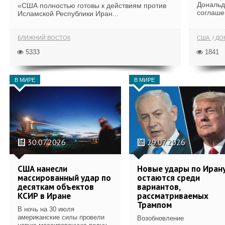
Дональд
«США полностью готовы к действиям против
соглаше
Исламской Республики Иран...
БЛИЖНИЙ ВОСТОК
США
ДОН
5333
1841
В МИРЕ
В МИРЕ
30.07.2026
29.07.2026
США нанесли
Новые удары по Иран
массированный удар по
остаются среди
десяткам объектов
вариантов,
КСИР в Иране
рассматриваемых
Трампом
В ночь на 30 июля
американские силы провели
Возобновление