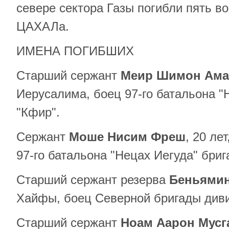
севере сектора Газы погибли пять 
ЦАХАЛа.
ИМЕНА ПОГИБШИХ
Старший сержант
Меир Шимон Ама
Иерусалима, боец ​​97-го батальона 
"Кфир".
Сержант
Моше Нисим Фреш
, 20 лет
97-го батальона "Нецах Иегуда" бриг
Старший сержант резерва
Беньямин
Хайфы, боец ​​Северной бригады диви
Старший сержант
Ноам Аарон Мусг