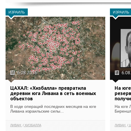
ИЗРАИЛЬ
ИЗРАИЛЬ
6.08.2026
6.08
ЦАХАЛ: «Хизбалла» превратила
На юге
деревни юга Ливана в сеть военных
резерв
объектов
получи
В ходе операций последних месяцев на юге
На юге 
Ливана израильские силы...
Биреншт
ЛИВАН
ХИЗБАЛЛА
ЛИВАН
Ц