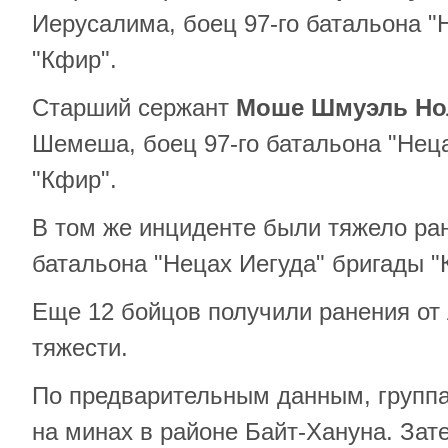
Иерусалима, боец ​​97-го батальона 
"Кфир".
Старший сержант
Моше Шмуэль Но
Шемеша, боец ​​97-го батальона "Нец
"Кфир".
В том же инциденте были тяжело ран
батальона "Нецах Иегуда" бригады "
Еще 12 бойцов получили ранения от 
тяжести.
По предварительным данным, групп
на минах в районе Байт-Хануна. Зат