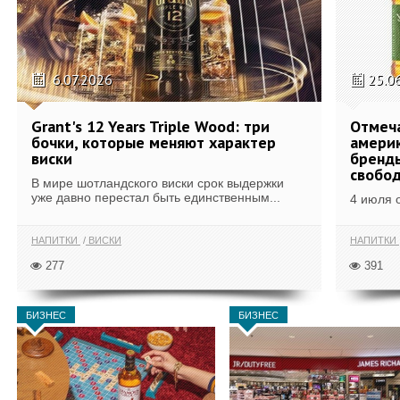
6.07.2026
25.0
Grant's 12 Years Triple Wood: три
Отмеч
бочки, которые меняют характер
америк
виски
бренды
свобо
В мире шотландского виски срок выдержки
уже давно перестал быть единственным...
4 июля 
НАПИТКИ
ВИСКИ
НАПИТКИ
277
391
БИЗНЕС
БИЗНЕС