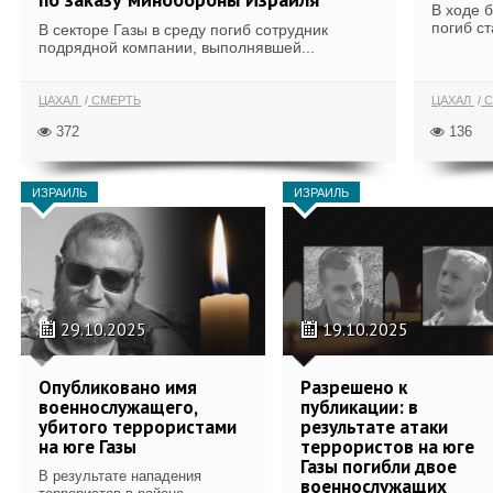
В ходе 
погиб с
В секторе Газы в среду погиб сотрудник
подрядной компании, выполнявшей...
ЦАХАЛ
СМЕРТЬ
ЦАХАЛ
С
372
136
ИЗРАИЛЬ
ИЗРАИЛЬ
29.10.2025
19.10.2025
Опубликовано имя
Разрешено к
военнослужащего,
публикации: в
убитого террористами
результате атаки
на юге Газы
террористов на юге
Газы погибли двое
В результате нападения
военнослужащих