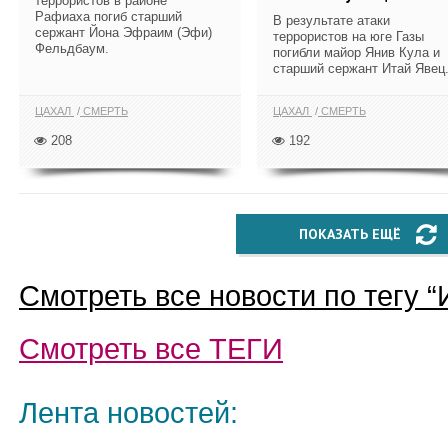
террористов в районе
Рафиаха погиб старший
В результате атаки
сержант Йона Эфраим (Эфи)
террористов на юге Газы
Фельдбаум.
погибли майор Янив Кула и
старший сержант Итай Явец
ЦАХАЛ
СМЕРТЬ
ЦАХАЛ
СМЕРТЬ
208
192
ПОКАЗАТЬ ЕЩЁ
Смотреть все новости по тегу “
Смотреть все
ТЕГИ
Лента новостей: