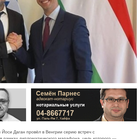
 Йоси Даган провёл в Венгрии серию встреч с
в рамках дипломатического марафона, цель которого —