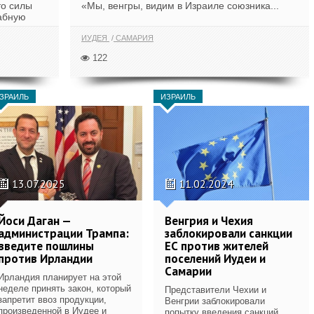
то силы
«Мы, венгры, видим в Израиле союзника...
абную
ИУДЕЯ
САМАРИЯ
122
ЗРАИЛЬ
ИЗРАИЛЬ
13.07.2025
11.02.2024
Йоси Даган —
Венгрия и Чехия
администрации Трампа:
заблокировали санкции
введите пошлины
ЕС против жителей
против Ирландии
поселений Иудеи и
Самарии
Ирландия планирует на этой
неделе принять закон, который
Представители Чехии и
запретит ввоз продукции,
Венгрии заблокировали
произведенной в Иудее и
попытку введения санкций