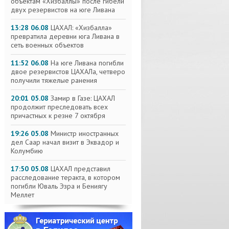
объектам «Хизбаллы» после гибели
двух резервистов на юге Ливана
13:28 06.08
ЦАХАЛ: «Хизбалла»
превратила деревни юга Ливана в
сеть военных объектов
11:52 06.08
На юге Ливана погибли
двое резервистов ЦАХАЛа, четверо
получили тяжелые ранения
20:01 05.08
Замир в Газе: ЦАХАЛ
продолжит преследовать всех
причастных к резне 7 октября
19:26 05.08
Министр иностранных
дел Саар начал визит в Эквадор и
Колумбию
17:50 05.08
ЦАХАЛ представил
расследование теракта, в котором
погибли Юваль Эзра и Бениягу
Меллет