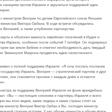
м санкциям против Израиля и заручиться поддержкой идеи
марии.
я с министром Венгрии по делам Европейского союза Яношем
-министра Виктора Орбана. В ходе встречи обсуждались
 Венгрией, а также углубление партнерства.
карты и объяснил важность еврейских поселений в Иудее и
тва Израиль, особенно после событий 7 октября. Он подчеркнул
тории как земли Библии и отметил необходимость дать твердый
ии Эммануэля Макрона продвигать идею палестинского
заявил о полной поддержке Израиля: «Я хочу послать послание
государству Израиль. Венгрия — стратегический партнёр и друг
пкие, они становятся прочнее с каждым днём и остаются
а».
инистра за поддержку Венгрией Израиля на фоне враждебных
азал: «Вы — настоящие союзники и партнёры Израиля и всего
дни мы ясно видим, какие лидеры и какие страны стоят на
ер-министр Венгрии Виктор Орбан и Вы, господин министр,
вильной стороне истории. У нас общие ценности и общие враги