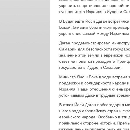
укрепить сопротивление европейски
суверенитета Израиля в Иудее и Са
В Будапеште Йоси Даган встретилс
Бокой, близким соратником премьер
укрепление связей между Израилем и
Даган продемонстрировал министру 
Самарии для безопасности государс
значение этой земли в еврейской ис
ответ на попытки президента Франц
государства в Иудее и Самарии.
Министр Янош Бока в ходе встречи 
поддержки и солидарности народу и 
Израиля. Наши отношения очень кре
устойчивыми даже в трудные времен
В ответ Йоси Даган поблагодарил м
шагов ряда европейских стран и ск
еврейского народа. Особенно в эти 
правильной стороне истории. Премь
каждый день выбираете быть на пра