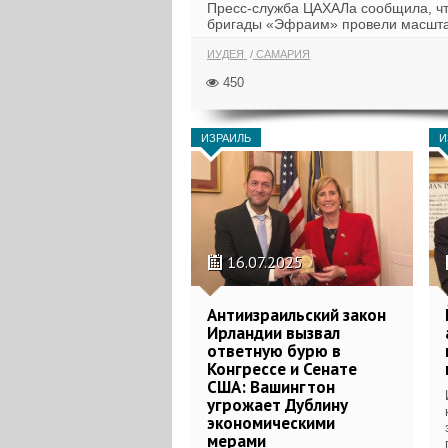
Пресс-служба ЦАХАЛа сообщила, ч
бригады «Эфраим» провели масшт
операцию в населенных пунктах...
ИУДЕЯ
САМАРИЯ
450
ИЗРАИЛЬ
И
16.07.2025
Антиизраильский закон
Ирландии вызвал
ответную бурю в
Конгрессе и Сенате
США: Вашингтон
угрожает Дублину
экономическими
мерами