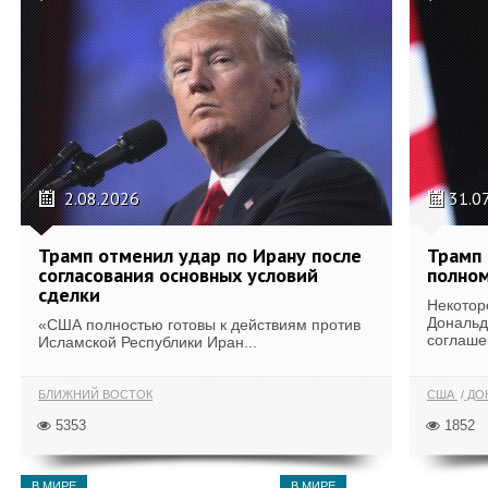
2.08.2026
31.0
Трамп отменил удар по Ирану после
Трамп 
согласования основных условий
полном
сделки
Некотор
Дональд
«США полностью готовы к действиям против
соглаше
Исламской Республики Иран...
БЛИЖНИЙ ВОСТОК
США
ДОН
5353
1852
В МИРЕ
В МИРЕ