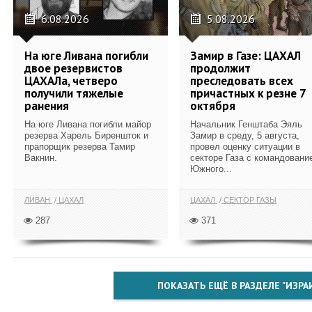
6.08.2026
5.08.2026
На юге Ливана погибли
Замир в Газе: ЦАХАЛ
двое резервистов
продолжит
ЦАХАЛа, четверо
преследовать всех
получили тяжелые
причастных к резне 7
ранения
октября
На юге Ливана погибли майор
Начальник Генштаба Эяль
резерва Харель Биреншток и
Замир в среду, 5 августа,
прапорщик резерва Тамир
провел оценку ситуации в
Вакнин.
секторе Газа с командовани
Южного...
ЛИВАН
ЦАХАЛ
ЦАХАЛ
СЕКТОР ГАЗЫ
287
371
ПОКАЗАТЬ ЕЩЁ В РАЗДЕЛЕ "ИЗРА