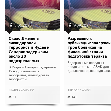
5.01.2025
9.09.2024
Около Дженина
Разрешено к
ликвидирован
публикации: задержа
террорист, в Иудее и
трое боевиков на
Самарии задержаны
финальной стадии
около 20
подготовки теракта
подозреваемых
Задержанные переданы
следователям ШАБАК для
В Иудее и Самарии задержаны
дальнейшего расследования
19 подозреваемых в
терроризме, ликвидирован
террорист и...
ИУДЕЯ
САМАРИЯ
ТЕРРОР
ЦАХАЛ
81
141