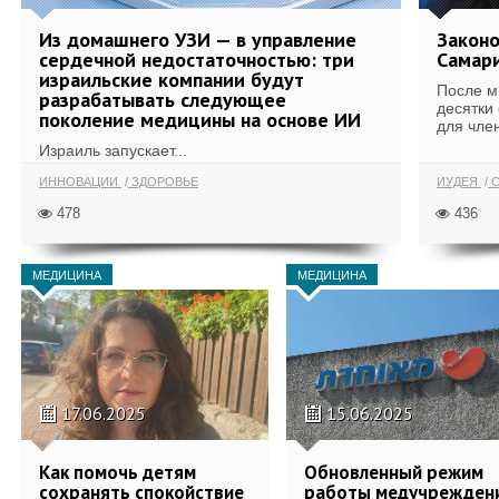
Из домашнего УЗИ — в управление
Законо
сердечной недостаточностью: три
Самари
израильские компании будут
После м
разрабатывать следующее
десятки
поколение медицины на основе ИИ
для член
Израиль запускает...
ИННОВАЦИИ
ЗДОРОВЬЕ
ИУДЕЯ
С
478
436
МЕДИЦИНА
МЕДИЦИНА
17.06.2025
15.06.2025
Как помочь детям
Обновленный режим
сохранять спокойствие
работы медучрежден