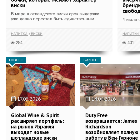
виски
бренды
свобо
В мире шотландского виски срок выдержки
уже давно перестал быть единственным...
4 июля 
НАПИТКИ
ВИСКИ
НАПИТКИ
284
401
БИЗНЕС
БИЗНЕС
17.05.2026
14.04.2026
Global Wine & Spirit
Duty Free
расширяет портфель:
возвращается: James
на рынок Израиля
Richardson
выходят новые
возобновляет полную
шотландские виски
работу в Бен-Гурионе