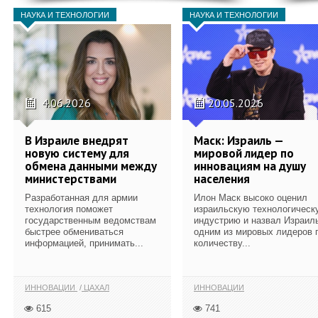
НАУКА И ТЕХНОЛОГИИ
НАУКА И ТЕХНОЛОГИИ
4.06.2026
20.05.2026
В Израиле внедрят
Маск: Израиль —
новую систему для
мировой лидер по
обмена данными между
инновациям на душу
министерствами
населения
Разработанная для армии
Илон Маск высоко оценил
технология поможет
израильскую технологическ
государственным ведомствам
индустрию и назвал Израил
быстрее обмениваться
одним из мировых лидеров 
информацией, принимать...
количеству...
ИННОВАЦИИ
ЦАХАЛ
ИННОВАЦИИ
615
741