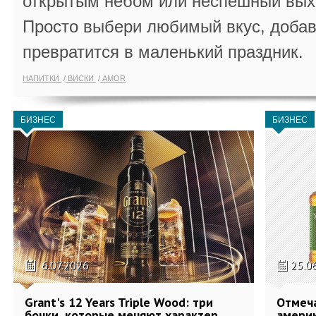
открытым небом или неспешный выхо
Просто выбери любимый вкус, добав
превратится в маленький праздник.
НАПИТКИ
ВИСКИ
AMOR
БИЗНЕС
БИЗНЕС
6.07.2026
25.0
Grant's 12 Years Triple Wood: три
Отмеч
бочки, которые меняют характер
америк