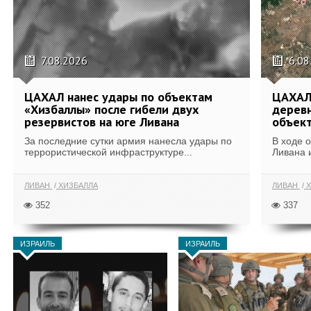
7.08.2026
6.08
ЦАХАЛ нанес удары по объектам
ЦАХАЛ:
«Хизбаллы» после гибели двух
деревн
резервистов на юге Ливана
объек
За последние сутки армия нанесла удары по
В ходе 
террористической инфраструктуре...
Ливана 
ЛИВАН
ХИЗБАЛЛА
ЛИВАН
Х
352
337
ИЗРАИЛЬ
ИЗРАИЛЬ