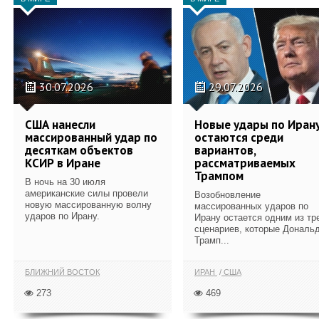
30.07.2026
29.07.2026
США нанесли
Новые удары по Иран
массированный удар по
остаются среди
десяткам объектов
вариантов,
КСИР в Иране
рассматриваемых
Трампом
В ночь на 30 июля
американские силы провели
Возобновление
новую массированную волну
массированных ударов по
ударов по Ирану.
Ирану остается одним из тр
сценариев, которые Дональ
Трамп...
БЛИЖНИЙ ВОСТОК
ИРАН
США
273
469