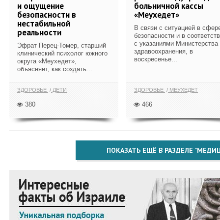
и ощущение
больничной кассы
безопасности в
«Меухедет»
нестабильной
В связи с ситуацией в сфер
реальности
безопасности и в соответст
с указаниями Министерства
Эфрат Перец-Томер, старший
здравоохранения, в
клинический психолог южного
воскресенье...
округа «Меухедет»,
объясняет, как создать...
ЗДОРОВЬЕ
ДЕТИ
ЗДОРОВЬЕ
МЕУХЕДЕТ
380
466
ПОКАЗАТЬ ЕЩЁ В РАЗДЕЛЕ "МЕДИ