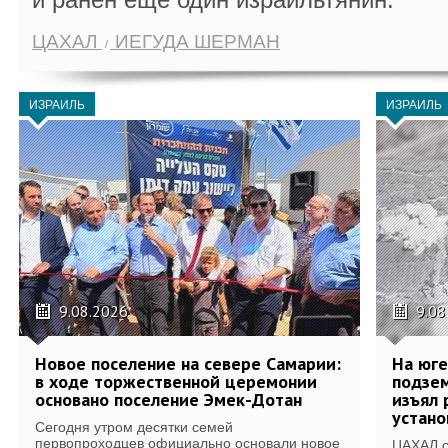
ЦАХАЛ
ИЕГУДА ШЕРМАН
ИЗРАИЛЬ
ИЗРАИЛЬ
9.08.2026
9.08
Новое поселение на севере Самарии:
На юг
в ходе торжественной церемонии
подзе
основано поселение Эмек-Дотан
изъял 
устан
Сегодня утром десятки семей
первопроходцев официально основали новое
ЦАХАЛ с