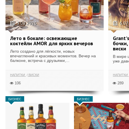
3.08.2026
6.07
Лето в бокале: освежающие
Grant'
коктейли AMOR для ярких вечеров
бочки,
виски
Лето создано для лёгкости, новых
впечатлений и красивых моментов. Вечер на
В мире 
балконе, встреча с друзьями,...
уже дав
НАПИТКИ
ВИСКИ
НАПИТКИ
106
289
БИЗНЕС
БИЗНЕС