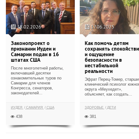
18.02.2026
17.06.2025
Законопроект о
Как помочь детям
признании Иудеи и
сохранять спокойств
Самарии подан в 16
и ощущение
штатах США
безопасности в
нестабильной
После многолетней работы,
реальности
включавшей десятки
ознакомительных туров по
Эфрат Перец-Томер, старши
Самарии для членов
клинический психолог южно
Конгресса, сенаторов,
округа «Меухедет»,
законодателей...
объясняет, как создать...
ИУДЕЯ
САМАРИЯ
США
ЗДОРОВЬЕ
ДЕТИ
438
381