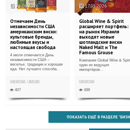
25.06.2026
17.05.2026
Отмечаем День
Global Wine & Spirit
независимости США
расширяет портфель:
американским виски:
на рынок Израиля
культовые бренды,
выходят новые
любимые вкусы и
шотландские виски
настоящая свобода
Naked Malt и The
Famous Grouse
4 июля отмечается День
независимости США –
Компания Global Wine & Spiri
веселье, традиции и хорошая
один из ведущих
еда. Нет лучшего способа...
импортёров...
НАПИТКИ
ВИСКИ
НАПИТКИ
407
498
ПОКАЗАТЬ ЕЩЁ В РАЗДЕЛЕ "БИЗН