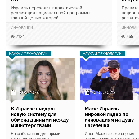
Израиль переходит к практической
Правите
реализации национальной программы,
национа
главной целью которой...
развития
ИННОВАЦИИ
ИННОВАЦ
2124
465
НАУКА И ТЕХНОЛОГИИ
НАУКА И ТЕХНОЛОГИИ
4.06.2026
20.05.2026
В Израиле внедрят
Маск: Израиль —
новую систему для
мировой лидер по
обмена данными между
инновациям на душу
министерствами
населения
Разработанная для армии
Илон Маск высоко оценил
технология поможет
израильскую технологическ