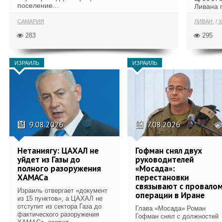
поселение...
Ливана 
САМАРИЯ
ЛИВАН
Х
283
295
ИЗРАИЛЬ
ИЗРАИЛЬ
9.08.2026
7.08.2026
Нетаниягу: ЦАХАЛ не
Гофман снял двух
уйдет из Газы до
руководителей
полного разоружения
«Мосада»:
ХАМАСа
перестановки
связывают с провало
Израиль отвергает «документ
операции в Иране
из 15 пунктов», а ЦАХАЛ не
отступит из сектора Газа до
Глава «Мосада» Роман
фактического разоружения
Гофман снял с должностей