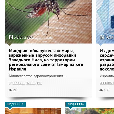
30.07.2026
9.07
Миндрав: обнаружены комары,
Из дом
заражённые вирусом лихорадки
сердеч
Западного Нила, на территории
израил
регионального совета Тамар на юге
разра
Израиля
поколе
Министерство здравоохранения...
Израиль 
ЗДОРОВЬЕ
МИНЗДРАВ
ИННОВА
213
480
МЕДИЦИНА
МЕДИЦИНА