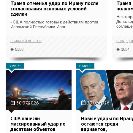
Трамп отменил удар по Ирану после
Трамп 
согласования основных условий
полном
сделки
Некотор
Дональд
«США полностью готовы к действиям против
соглаше
Исламской Республики Иран...
БЛИЖНИЙ ВОСТОК
США
ДОН
5358
1854
В МИРЕ
В МИРЕ
30.07.2026
29.07.2026
США нанесли
Новые удары по Иран
массированный удар по
остаются среди
десяткам объектов
вариантов,