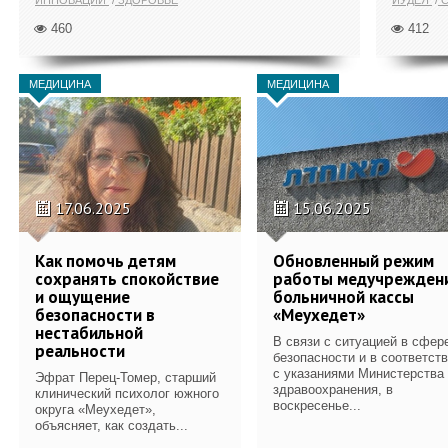
460
412
МЕДИЦИНА
МЕДИЦИНА
17.06.2025
15.06.2025
Как помочь детям
Обновленный режим
сохранять спокойствие
работы медучрежден
и ощущение
больничной кассы
безопасности в
«Меухедет»
нестабильной
В связи с ситуацией в сфер
реальности
безопасности и в соответст
с указаниями Министерства
Эфрат Перец-Томер, старший
здравоохранения, в
клинический психолог южного
воскресенье...
округа «Меухедет»,
объясняет, как создать...