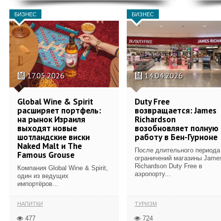
БИЗНЕС
БИЗНЕС
17.05.2026
14.04.2026
Global Wine & Spirit
Duty Free
расширяет портфель:
возвращается: James
на рынок Израиля
Richardson
выходят новые
возобновляет полную
шотландские виски
работу в Бен-Гурионе
Naked Malt и The
После длительного периода
Famous Grouse
ограничений магазины Jame
Richardson Duty Free в
Компания Global Wine & Spirit,
аэропорту...
один из ведущих
импортёров...
НАПИТКИ
ТУРИЗМ
477
724