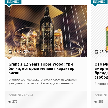
БИЗНЕС
БИЗНЕС
6.07.2026
25.0
Grant's 12 Years Triple Wood: три
Отмеч
бочки, которые меняют характер
америк
виски
бренды
свобо
В мире шотландского виски срок выдержки
уже давно перестал быть единственным...
4 июля 
НАПИТКИ
ВИСКИ
НАПИТКИ
272
386