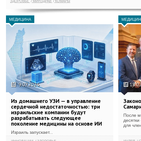
ЗДОРОВЬЕ
МИНЗДРАВ
КОМАРЫ
МЕДИЦИНА
МЕДИЦИН
9.07.2026
18.0
Из домашнего УЗИ — в управление
Законо
сердечной недостаточностью: три
Самари
израильские компании будут
После м
разрабатывать следующее
десятки
поколение медицины на основе ИИ
для член
Израиль запускает...
ИННОВАЦИИ
ЗДОРОВЬЕ
ИУДЕЯ
С