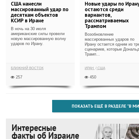
США нанесли
Новые удары по Иран
массированный удар по
остаются среди
десяткам объектов
вариантов,
КСИР в Иране
рассматриваемых
Трампом
В ночь на 30 июля
американские силы провели
Возобновление
новую массированную волну
массированных ударов по
ударов по Ирану.
Ирану остается одним из тр
сценариев, которые Дональ
Трамп...
БЛИЖНИЙ ВОСТОК
ИРАН
США
257
450
ПОКАЗАТЬ ЕЩЁ В РАЗДЕЛЕ "В МИ