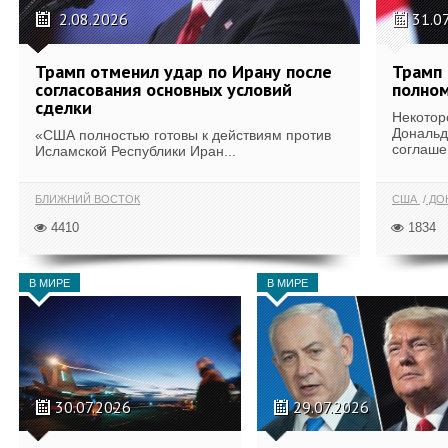
2.08.2026
31.0
Трамп отменил удар по Ирану после
Трамп 
согласования основных условий
полном
сделки
Некотор
Дональд
«США полностью готовы к действиям против
соглаше
Исламской Республики Иран...
БЛИЖНИЙ ВОСТОК
США
ДОН
4410
1834
В МИРЕ
В МИРЕ
30.07.2026
29.07.2026