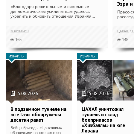
Эзра и
«Благодаря решительным и системным
дипломатическим усилиям нам удалось
Пресс-с
укрепить и обновить отношения Израиля...
расслед
КОЛУМБИЯ
ЦАХАЛ
Т
165
148
ИЗРАИЛЬ
ИЗРАИЛЬ
5.08.2026
5.08.2026
В подземном туннеле на
ЦАХАЛ уничтожил
юге Газы обнаружены
туннель и склад
десятки ракет
боеприпасов
«Хизбаллы» на юге
Бойцы бригады «Цанханим»
Ливана
обнаружили на юге сектора