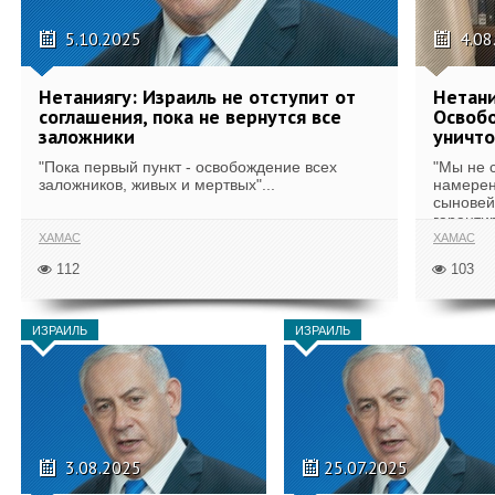
5.10.2025
4.08
Нетаниягу: Израиль не отступит от
Нетани
соглашения, пока не вернутся все
Освоб
заложники
уничт
"Пока первый пункт - освобождение всех
"Мы не 
заложников, живых и мертвых"...
намерен
сыновей
гарантир
ХАМАС
ХАМАС
112
103
ИЗРАИЛЬ
ИЗРАИЛЬ
3.08.2025
25.07.2025