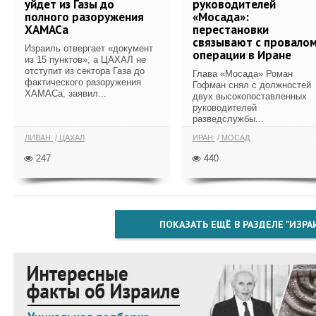
уйдет из Газы до
руководителей
полного разоружения
«Мосада»:
ХАМАСа
перестановки
связывают с провало
Израиль отвергает «документ
операции в Иране
из 15 пунктов», а ЦАХАЛ не
отступит из сектора Газа до
Глава «Мосада» Роман
фактического разоружения
Гофман снял с должностей
ХАМАСа, заявил...
двух высокопоставленных
руководителей
разведслужбы...
ЛИВАН
ЦАХАЛ
ИРАН
МОСАД
247
440
ПОКАЗАТЬ ЕЩЁ В РАЗДЕЛЕ "ИЗРА