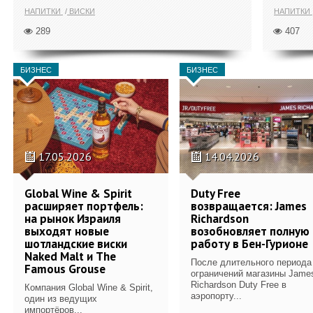
НАПИТКИ
ВИСКИ
НАПИТКИ
289
407
БИЗНЕС
БИЗНЕС
17.05.2026
14.04.2026
Global Wine & Spirit
Duty Free
расширяет портфель:
возвращается: James
на рынок Израиля
Richardson
выходят новые
возобновляет полную
шотландские виски
работу в Бен-Гурионе
Naked Malt и The
После длительного периода
Famous Grouse
ограничений магазины Jame
Richardson Duty Free в
Компания Global Wine & Spirit,
аэропорту...
один из ведущих
импортёров...