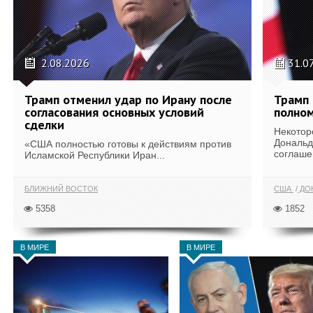
2.08.2026
31.0
Трамп отменил удар по Ирану после
Трамп 
согласования основных условий
полном
сделки
Некотор
Дональд
«США полностью готовы к действиям против
соглаше
Исламской Республики Иран...
БЛИЖНИЙ ВОСТОК
США
ДОН
5358
1852
В МИРЕ
В МИРЕ