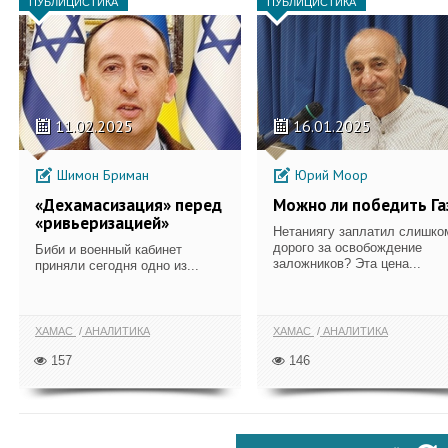
ПУБЛИЦИСТИКА
ПУБЛИЦИСТИКА
11.02.2025
16.01.2025
Шимон Бриман
Юрий Моор
«Дехамасизация» перед
Можно ли победить Га
«ривьеризацией»
Нетаниягу заплатил слишко
дорого за освобождение
Биби и военный кабинет
заложников? Эта цена...
приняли сегодня одно из...
ХАМАС
АНАЛИТИКА
ХАМАС
АНАЛИТИКА
157
146