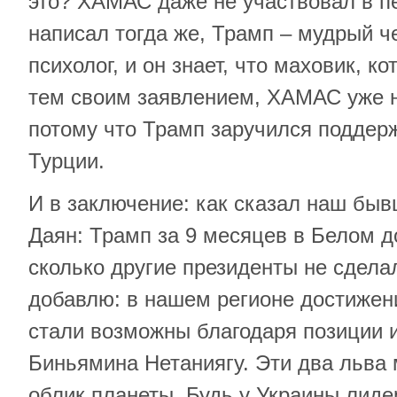
это? ХАМАС даже не участвовал в пе
написал тогда же, Трамп – мудрый ч
психолог, и он знает, что маховик, к
тем своим заявлением, ХАМАС уже н
потому что Трамп заручился поддерж
Турции.
И в заключение: как сказал наш бы
Даян: Трамп за 9 месяцев в Белом д
сколько другие президенты не сделал
добавлю: в нашем регионе достиже
стали возможны благодаря позиции 
Биньямина Нетаниягу. Эти два льва
облик планеты. Будь у Украины лид