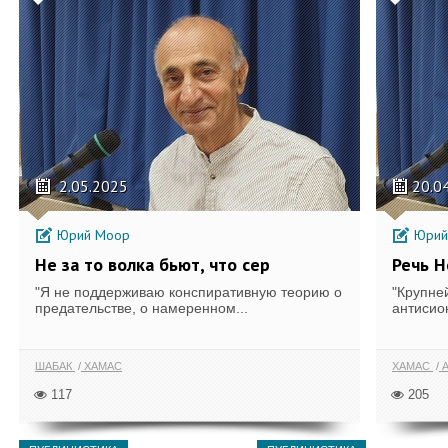
2.05.2025
20.0
Юрий Моор
Юрий
Не за то волка бьют, что сер
Речь Н
"Я не поддерживаю конспиративную теорию о
"Крупне
предательстве, о намеренном...
антисион
ШАБАК
ХАМАС
ХАМАС
А
117
205