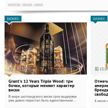
НАПИТКИ
ВИСКИ
AMOR
БИЗНЕС
БИЗНЕС
6.07.2026
25.0
Grant's 12 Years Triple Wood: три
Отмеч
бочки, которые меняют характер
америк
виски
бренды
свобо
В мире шотландского виски срок выдержки
уже давно перестал быть единственным...
4 июля 