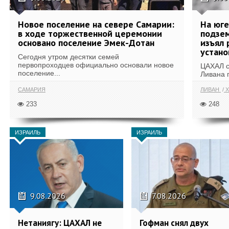
Новое поселение на севере Самарии:
На юг
в ходе торжественной церемонии
подзе
основано поселение Эмек-Дотан
изъял 
устан
Сегодня утром десятки семей
первопроходцев официально основали новое
ЦАХАЛ с
поселение...
Ливана 
САМАРИЯ
ЛИВАН
Х
233
248
ИЗРАИЛЬ
ИЗРАИЛЬ
9.08.2026
7.08.2026
Нетаниягу: ЦАХАЛ не
Гофман снял двух