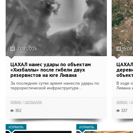
7.08.2026
6.08
ЦАХАЛ нанес удары по объектам
ЦАХАЛ:
«Хизбаллы» после гибели двух
деревн
резервистов на юге Ливана
объек
За последние сутки армия нанесла удары по
В ходе 
террористической инфраструктуре...
Ливана 
ЛИВАН
ХИЗБАЛЛА
ЛИВАН
Х
352
337
ИЗРАИЛЬ
ИЗРАИЛЬ