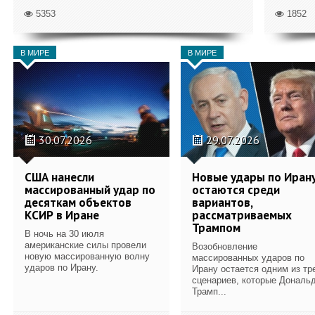
5353
1852
В МИРЕ
В МИРЕ
30.07.2026
29.07.2026
США нанесли
Новые удары по Иран
массированный удар по
остаются среди
десяткам объектов
вариантов,
КСИР в Иране
рассматриваемых
Трампом
В ночь на 30 июля
американские силы провели
Возобновление
новую массированную волну
массированных ударов по
ударов по Ирану.
Ирану остается одним из тр
сценариев, которые Дональ
Трамп...