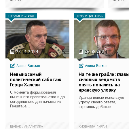
ПУБЛИЦИСТИКА
ПУБЛИЦИСТИКА
28.11.2024
26.08.2024
Акива Бигман
Акива Бигман
Невыносимый
На те же грабли: глав
политический саботаж
силовых ведомств
Герци Халеви
опять попались на
иранскую уловку
С момента формирования
нынешнего правительства и до
Иранцы вовсю используют
сегодняшнего дня начальник
угрозу своего ответа,
Генштаба...
стремясь добиться...
ШАБАК
АНАЛИТИКА
ХИЗБАЛЛА
ИРАН