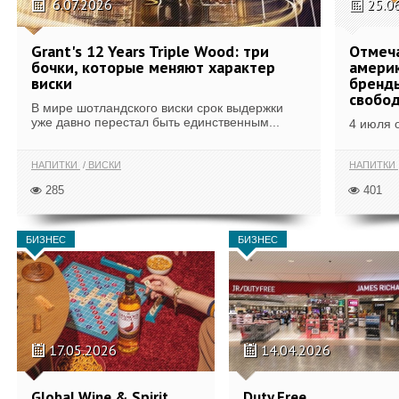
6.07.2026
25.0
Grant's 12 Years Triple Wood: три
Отмеч
бочки, которые меняют характер
америк
виски
бренды
свобо
В мире шотландского виски срок выдержки
уже давно перестал быть единственным...
4 июля 
НАПИТКИ
ВИСКИ
НАПИТКИ
285
401
БИЗНЕС
БИЗНЕС
17.05.2026
14.04.2026
Global Wine & Spirit
Duty Free