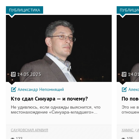
ПУБЛИЦИСТИКА
ПУБЛИЦИ
14.05.2025
14.0
Александр Непомнящий
Алек
Кто сдал Синуара — и почему?
По по
Не удивлюсь, если однажды выяснится, что
Это не 
местонахождение «Синуара-младшего»...
отношен
САУДОВСКАЯ АРАВИЯ
ХАМАС
А
133
105