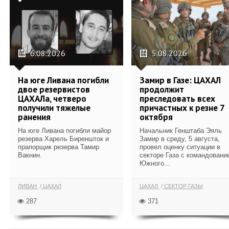
6.08.2026
5.08.2026
На юге Ливана погибли
Замир в Газе: ЦАХАЛ
двое резервистов
продолжит
ЦАХАЛа, четверо
преследовать всех
получили тяжелые
причастных к резне 7
ранения
октября
На юге Ливана погибли майор
Начальник Генштаба Эяль
резерва Харель Биреншток и
Замир в среду, 5 августа,
прапорщик резерва Тамир
провел оценку ситуации в
Вакнин.
секторе Газа с командовани
Южного...
ЛИВАН
ЦАХАЛ
ЦАХАЛ
СЕКТОР ГАЗЫ
287
371