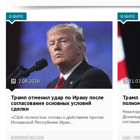
В МИРЕ
В МИРЕ
2.08.2026
31.0
Трамп отменил удар по Ирану после
Трамп 
согласования основных условий
полном
сделки
Некотор
Дональд
«США полностью готовы к действиям против
соглаше
Исламской Республики Иран...
БЛИЖНИЙ ВОСТОК
США
ДОН