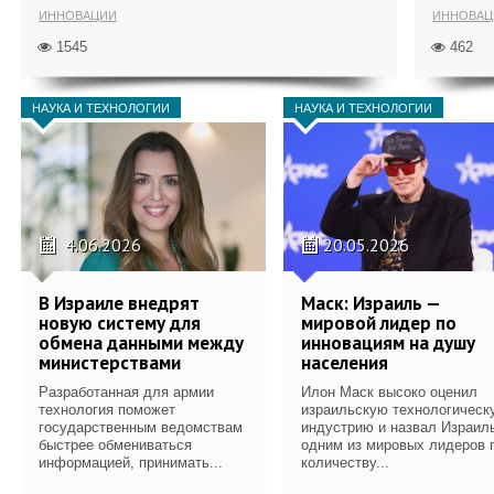
ИННОВАЦИИ
ИННОВАЦ
1545
462
НАУКА И ТЕХНОЛОГИИ
НАУКА И ТЕХНОЛОГИИ
4.06.2026
20.05.2026
В Израиле внедрят
Маск: Израиль —
новую систему для
мировой лидер по
обмена данными между
инновациям на душу
министерствами
населения
Разработанная для армии
Илон Маск высоко оценил
технология поможет
израильскую технологическ
государственным ведомствам
индустрию и назвал Израил
быстрее обмениваться
одним из мировых лидеров 
информацией, принимать...
количеству...