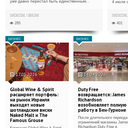
уже давно перестал быть единственным...
4 июля 
НАПИТКИ
ВИСКИ
НАПИТКИ
285
401
БИЗНЕС
БИЗНЕС
17.05.2026
14.04.2026
Global Wine & Spirit
Duty Free
расширяет портфель:
возвращается: James
на рынок Израиля
Richardson
выходят новые
возобновляет полную
шотландские виски
работу в Бен-Гурионе
Naked Malt и The
После длительного периода
Famous Grouse
ограничений магазины Jame
Richardson Duty Free в
Компания Global Wine & Spirit,