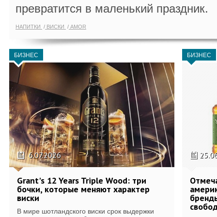
превратится в маленький праздник.
НАПИТКИ
ВИСКИ
AMOR
БИЗНЕС
БИЗНЕС
6.07.2026
25.0
Grant's 12 Years Triple Wood: три
Отмеч
бочки, которые меняют характер
америк
виски
бренды
свобо
В мире шотландского виски срок выдержки