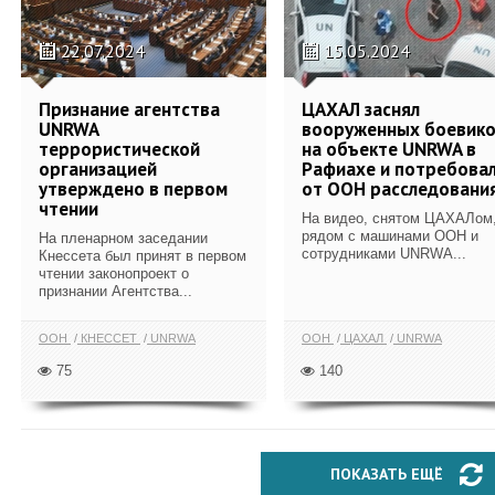
22.07.2024
15.05.2024
Признание агентства
ЦАХАЛ заснял
UNRWA
вооруженных боевик
террористической
на объекте UNRWA в
организацией
Рафиахе и потребова
утверждено в первом
от ООН расследовани
чтении
На видео, снятом ЦАХАЛом
рядом с машинами ООН и
На пленарном заседании
сотрудниками UNRWA...
Кнессета был принят в первом
чтении законопроект о
признании Агентства...
ООН
КНЕССЕТ
UNRWA
ООН
ЦАХАЛ
UNRWA
75
140
ПОКАЗАТЬ ЕЩЁ