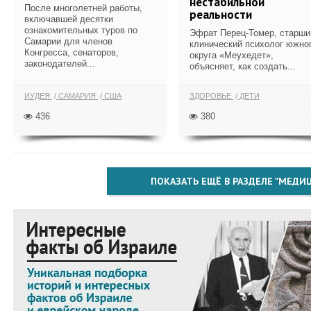
нестабильной
После многолетней работы,
реальности
включавшей десятки
ознакомительных туров по
Эфрат Перец-Томер, старши
Самарии для членов
клинический психолог южно
Конгресса, сенаторов,
округа «Меухедет»,
законодателей...
объясняет, как создать...
ИУДЕЯ
САМАРИЯ
США
ЗДОРОВЬЕ
ДЕТИ
436
380
ПОКАЗАТЬ ЕЩЁ В РАЗДЕЛЕ "МЕДИ