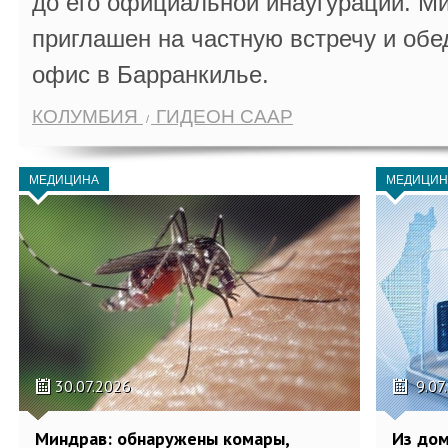
до его официальной инаугурации. М
приглашен на частную встречу и обе
офис в Барранкилье.
КОЛУМБИЯ
ГИДЕОН СААР
МЕДИЦИНА
МЕДИЦИН
30.07.2026
9.07
Миндрав: обнаружены комары,
Из дом