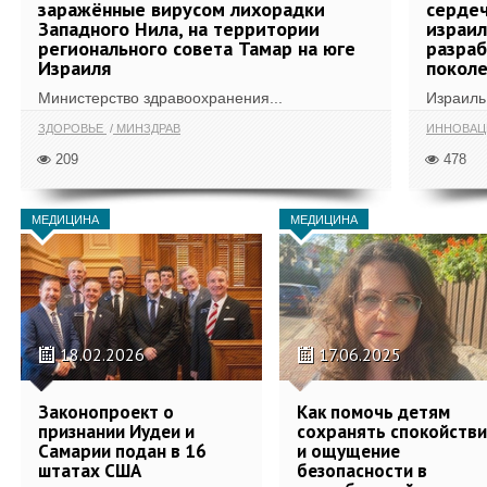
заражённые вирусом лихорадки
сердеч
Западного Нила, на территории
израил
регионального совета Тамар на юге
разра
Израиля
поколе
Министерство здравоохранения...
Израиль 
ЗДОРОВЬЕ
МИНЗДРАВ
ИННОВА
209
478
МЕДИЦИНА
МЕДИЦИНА
18.02.2026
17.06.2025
Законопроект о
Как помочь детям
признании Иудеи и
сохранять спокойств
Самарии подан в 16
и ощущение
штатах США
безопасности в