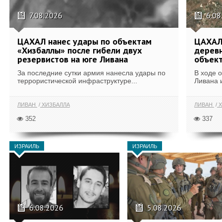
7.08.2026
6.08
ЦАХАЛ нанес удары по объектам
ЦАХАЛ:
«Хизбаллы» после гибели двух
деревн
резервистов на юге Ливана
объек
За последние сутки армия нанесла удары по
В ходе 
террористической инфраструктуре...
Ливана 
ЛИВАН
ХИЗБАЛЛА
ЛИВАН
Х
352
337
ИЗРАИЛЬ
ИЗРАИЛЬ
6.08.2026
5.08.2026