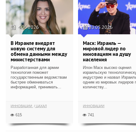
4.06.2026
20.05.2026
В Израиле внедрят
Маск: Израиль —
новую систему для
мировой лидер по
обмена данными между
инновациям на душу
министерствами
населения
Разработанная для армии
Илон Маск высоко оценил
технология поможет
израильскую технологическ
государственным ведомствам
индустрию и назвал Израил
быстрее обмениваться
одним из мировых лидеров 
информацией, принимать...
количеству...
ИННОВАЦИИ
ЦАХАЛ
ИННОВАЦИИ
615
741