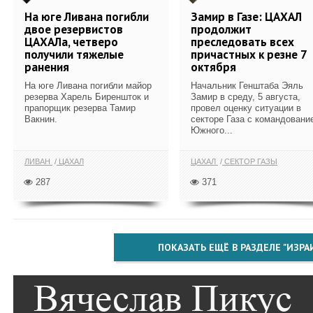
На юге Ливана погибли
Замир в Газе: ЦАХАЛ
двое резервистов
продолжит
ЦАХАЛа, четверо
преследовать всех
получили тяжелые
причастных к резне 7
ранения
октября
На юге Ливана погибли майор
Начальник Генштаба Эяль
резерва Харель Биреншток и
Замир в среду, 5 августа,
прапорщик резерва Тамир
провел оценку ситуации в
Вакнин.
секторе Газа с командовани
Южного...
ЛИВАН
ЦАХАЛ
ЦАХАЛ
СЕКТОР ГАЗЫ
287
371
ПОКАЗАТЬ ЕЩЁ В РАЗДЕЛЕ "ИЗРА