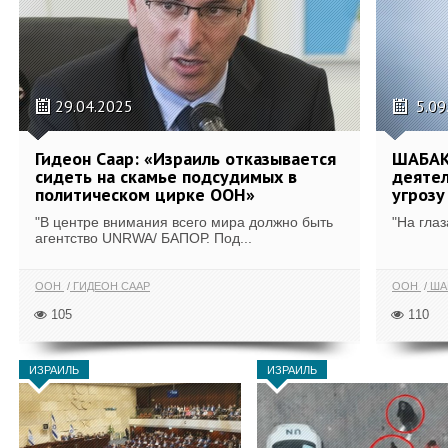
29.04.2025
5.09
Гидеон Саар: «Израиль отказывается
ШАБАК 
сидеть на скамье подсудимых в
деятел
политическом цирке ООН»
угрозу
"В центре внимания всего мира должно быть
"На глаз
агентство UNRWA/ БАПОР. Под...
ООН
ГИДЕОН СААР
ООН
ША
105
110
ИЗРАИЛЬ
ИЗРАИЛЬ