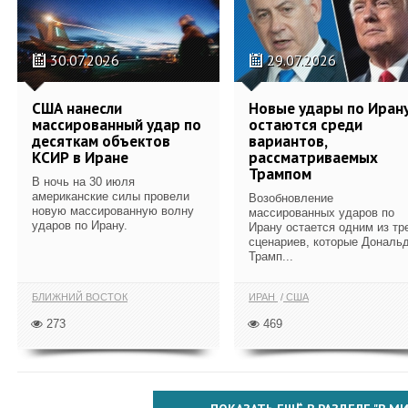
30.07.2026
29.07.2026
США нанесли
Новые удары по Иран
массированный удар по
остаются среди
десяткам объектов
вариантов,
КСИР в Иране
рассматриваемых
Трампом
В ночь на 30 июля
американские силы провели
Возобновление
новую массированную волну
массированных ударов по
ударов по Ирану.
Ирану остается одним из тр
сценариев, которые Дональ
Трамп...
БЛИЖНИЙ ВОСТОК
ИРАН
США
273
469