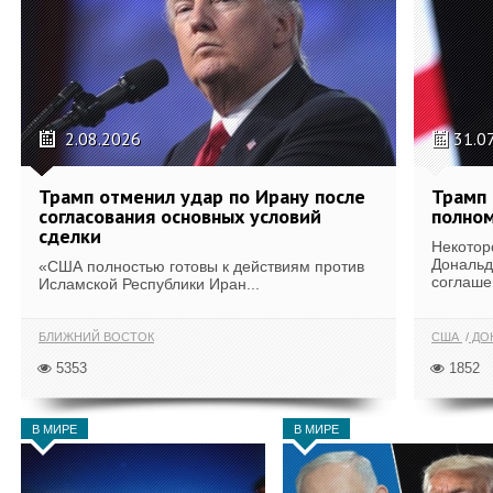
2.08.2026
31.0
Трамп отменил удар по Ирану после
Трамп 
согласования основных условий
полном
сделки
Некотор
Дональд
«США полностью готовы к действиям против
соглаше
Исламской Республики Иран...
БЛИЖНИЙ ВОСТОК
США
ДОН
5353
1852
В МИРЕ
В МИРЕ