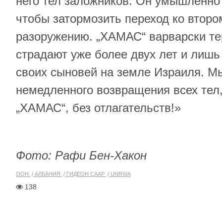
него тел заложников. Он умышленно 
чтобы затормозить переход ко втором
разоружению. „ХАМАС“ варварски те
страдают уже более двух лет и лишь
своих сыновей на земле Израиля. М
немедленного возвращения всех тел
„ХАМАС“, без отлагательств!»
Фото: Рафи Бен-Хакон
ООН
АЛБАНИЯ
ГИДЕОН СААР
UNRWA
138