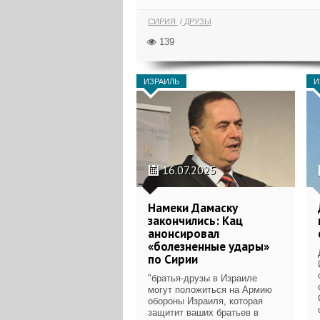
СИРИЯ
ДРУЗЫ
139
ИЗРАИЛЬ
И
16.07.2025
Намеки Дамаску
закончились: Кац
анонсировал
«болезненные удары»
по Сирии
"братья-друзы в Израиле
могут положиться на Армию
обороны Израиля, которая
защитит ваших братьев в