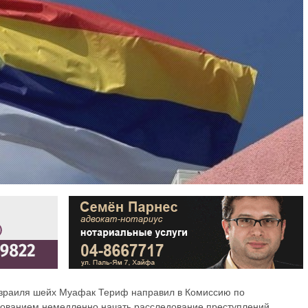
зраиля шейх Муафак Териф направил в Комиссию по
ованием немедленно начать расследование преступлений,