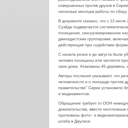
совершенных против друзов в Сирии
несколько месяцев работы по сбору 
В документе сказано, что с 13 июля
Суэйда подвергается систематичес
похищения, сексуализированное нас
джихадистские группировки, включая
действующие при содействии форми
С начала резни и до августа были у
человек похищены или числятся про
свои дома. Атакованы 45 деревень, 
Авторы послания указывают, что реч
человечности и о геноциде против д
правительство" Сирии установило б
и медикаментов.
Обращение требует от ООН немедле
доказательства, ввести неотложные 
приложены фото– и видеоматериалы,
штаба в Джулисе.