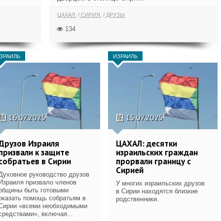
ЦАХАЛ
СИРИЯ
ДРУЗЫ
134
ЗРАИЛЬ
ИЗРАИЛЬ
16.07.2025
15.07.2025
Друзов Израиля
ЦАХАЛ: десятки
призвали к защите
израильских граждан
собратьев в Сирии
прорвали границу с
Сирией
Духовное руководство друзов
Израиля призвало членов
У многих израильских друзов
общины быть готовыми
в Сирии находятся близкие
оказать помощь собратьям в
родственники.
Сирии «всеми необходимыми
средствами», включая...