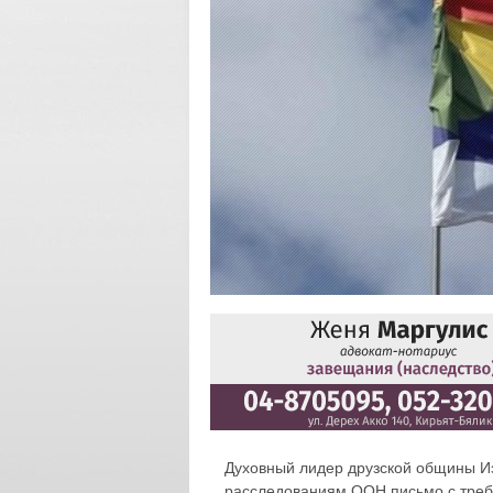
Духовный лидер друзской общины И
расследованиям ООН письмо с треб