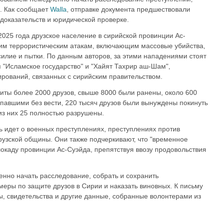
. Как сообщает
Walla
, отправке документа предшествовали
доказательств и юридической проверке.
 2025 года друзское население в сирийской провинции Ас-
ким террористическим атакам, включающим массовые убийства,
илие и пытки. По данным авторов, за этими нападениями стоят
 "Исламское государство" и "Хайят Тахрир аш-Шам",
рований, связанных с сирийским правительством.
биты более 2000 друзов, свыше 8000 были ранены, около 600
павшими без вести, 220 тысяч друзов были вынуждены покинуть
из них 25 полностью разрушены.
ь идет о военных преступлениях, преступлениях против
рузской общины. Они также подчеркивают, что "временное
локаду провинции Ас-Суэйда, препятствуя ввозу продовольствия
нно начать расследование, собрать и сохранить
меры по защите друзов в Сирии и наказать виновных. К письму
 свидетельства и другие данные, собранные волонтерами из