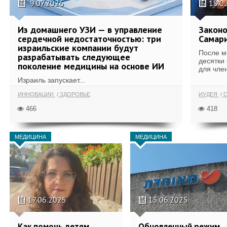
9.07.2026
18.0
Из домашнего УЗИ — в управление
Законо
сердечной недостаточностью: три
Самари
израильские компании будут
После м
разрабатывать следующее
десятки
поколение медицины на основе ИИ
для член
Израиль запускает...
ИННОВАЦИИ
ЗДОРОВЬЕ
ИУДЕЯ
С
466
418
МЕДИЦИНА
МЕДИЦИНА
17.06.2025
15.06.2025
Как помочь детям
Обновленный режим