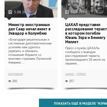
5.08.2026
5.08.2026
Министр иностранных
ЦАХАЛ представил
дел Саар начал визит в
расследование теракт
Эквадор и Колумбию
в котором погибли
Юваль Эзра и Бениягу
«Благодаря решительным и
Меллет
системным дипломатическим
усилиям нам удалось
Пресс-служба ЦАХАЛа
укрепить и обновить
сообщила о выводах
отношения Израиля со
расследования теракта,
многими странами Латинской
произошедшего 24 июля на
Америки....
окраине...
КОЛУМБИЯ
ЦАХАЛ
ТЕРАКТ
265
257
ПОКАЗАТЬ ЕЩЁ В РАЗДЕЛЕ "ИЗРА