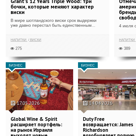
Grant's 12 Years Triple Wood: три
Отмеч
бочки, которые меняют характер
америк
виски
бренды
свобо
В мире шотландского виски срок выдержки
уже давно перестал быть единственным...
4 июля 
НАПИТКИ
ВИСКИ
НАПИТКИ
275
389
БИЗНЕС
БИЗНЕС
17.05.2026
14.04.2026
Global Wine & Spirit
Duty Free
расширяет портфель:
возвращается: James
на рынок Израиля
Richardson
выходят новые
возобновляет полную