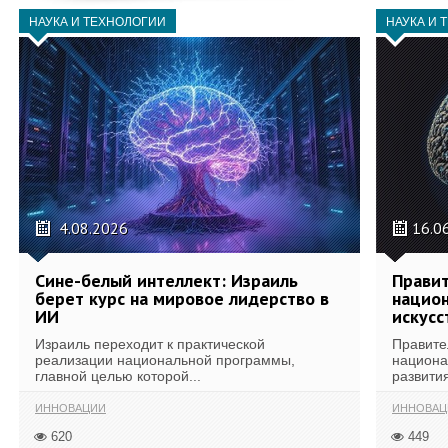
НАУКА И ТЕХНОЛОГИИ
НАУКА И 
4.08.2026
16.0
Сине-белый интеллект: Израиль
Правит
берет курс на мировое лидерство в
национ
ИИ
искусс
Израиль переходит к практической
Правите
реализации национальной программы,
национа
главной целью которой...
развития
ИННОВАЦИИ
ИННОВАЦ
620
449