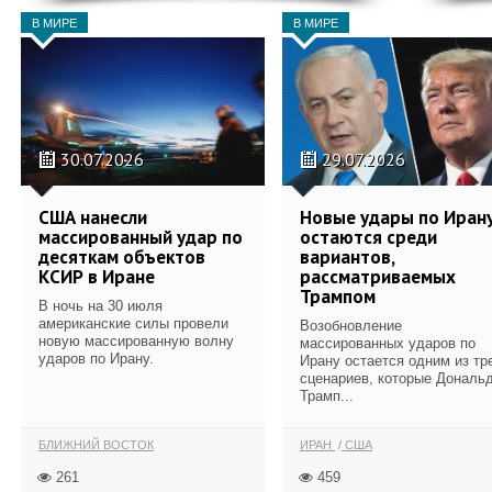
В МИРЕ
В МИРЕ
30.07.2026
29.07.2026
США нанесли
Новые удары по Иран
массированный удар по
остаются среди
десяткам объектов
вариантов,
КСИР в Иране
рассматриваемых
Трампом
В ночь на 30 июля
американские силы провели
Возобновление
новую массированную волну
массированных ударов по
ударов по Ирану.
Ирану остается одним из тр
сценариев, которые Дональ
Трамп...
БЛИЖНИЙ ВОСТОК
ИРАН
США
261
459