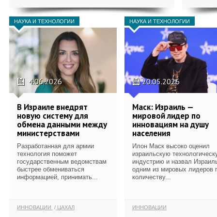
НАУКА И ТЕХНОЛОГИИ
НАУКА И ТЕХНОЛОГИИ
4.06.2026
20.05.2026
В Израиле внедрят
Маск: Израиль —
новую систему для
мировой лидер по
обмена данными между
инновациям на душу
министерствами
населения
Разработанная для армии
Илон Маск высоко оценил
технология поможет
израильскую технологическ
государственным ведомствам
индустрию и назвал Израил
быстрее обмениваться
одним из мировых лидеров 
информацией, принимать...
количеству...
ИННОВАЦИИ
ЦАХАЛ
ИННОВАЦИИ