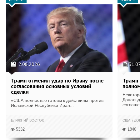
2.08.2026
31.0
Трамп отменил удар по Ирану после
Трамп 
согласования основных условий
полном
сделки
Некотор
Дональд
«США полностью готовы к действиям против
соглаше
Исламской Республики Иран...
БЛИЖНИЙ ВОСТОК
США
ДОН
5332
1840