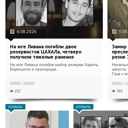
6.08.2026
5.08
На юге Ливана погибли двое
Замир 
резервистов ЦАХАЛа, четверо
пресле
получили тяжелые ранения
резне 
На юге Ливана погибли майор резерва Харель
Начальн
Биреншток и прапорщик...
августа,
Газа с к
ЛИВАН
ЦАХАЛ
ЦАХАЛ
С
222
342
ИЗРАИЛЬ
ИЗРАИЛЬ