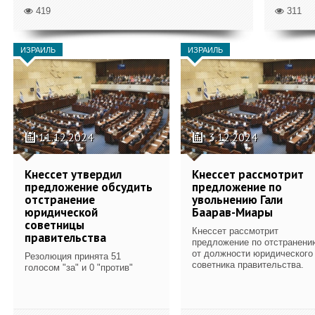
419
311
ИЗРАИЛЬ
ИЗРАИЛЬ
11.12.2024
3.12.2024
Кнессет утвердил
Кнессет рассмотрит
предложение обсудить
предложение по
отстранение
увольнению Гали
юридической
Баарав-Миары
советницы
Кнессет рассмотрит
правительства
предложение по отстранени
от должности юридического
Резолюция принята 51
советника правительства.
голосом "за" и 0 "против"