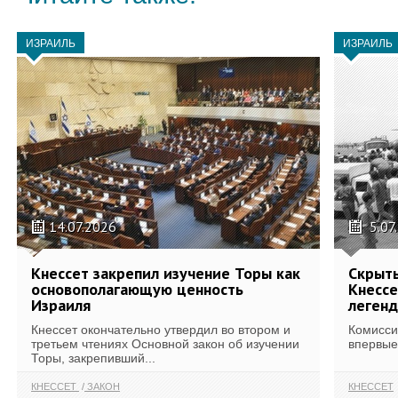
ИЗРАИЛЬ
ИЗРАИЛЬ
14.07.2026
5.07
Кнессет закрепил изучение Торы как
Скрыт
основополагающую ценность
Кнессе
Израиля
леген
Кнессет окончательно утвердил во втором и
Комисси
третьем чтениях Основной закон об изучении
впервые
Торы, закрепивший...
КНЕССЕТ
ЗАКОН
КНЕССЕТ