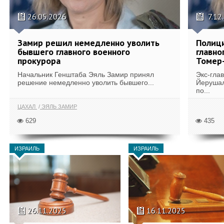
26.05.2026
7.12
Замир решил немедленно уволить
Полиц
бывшего главного военного
главно
прокурора
Томер
Начальник Генштаба Эяль Замир принял
Экс-гла
решение немедленно уволить бывшего...
Йерушал
по...
ЦАХАЛ
ЭЯЛЬ ЗАМИР
629
435
ИЗРАИЛЬ
ИЗРАИЛЬ
26.11.2025
16.11.2025