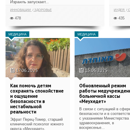
Израиль запускает...
ИННОВАЦИИ
ЗДОРОВЬЕ
ИУДЕЯ
С
478
435
МЕДИЦИНА
МЕДИЦИНА
17.06.2025
15.06.2025
Как помочь детям
Обновленный режим
сохранять спокойствие
работы медучрежден
и ощущение
больничной кассы
безопасности в
«Меухедет»
нестабильной
В связи с ситуацией в сфер
реальности
безопасности и в соответст
с указаниями Министерства
Эфрат Перец-Томер, старший
здравоохранения, в
клинический психолог южного
воскресенье...
округа «Меухедет»,