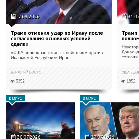
2.08.2026
31.0
Трамп отменил удар по Ирану после
Трамп 
согласования основных условий
полном
сделки
Некотор
Дональд
«США полностью готовы к действиям против
соглаше
Исламской Республики Иран...
БЛИЖНИЙ ВОСТОК
США
ДОН
5352
1852
В МИРЕ
В МИРЕ
30.07.2026
29.07.2026