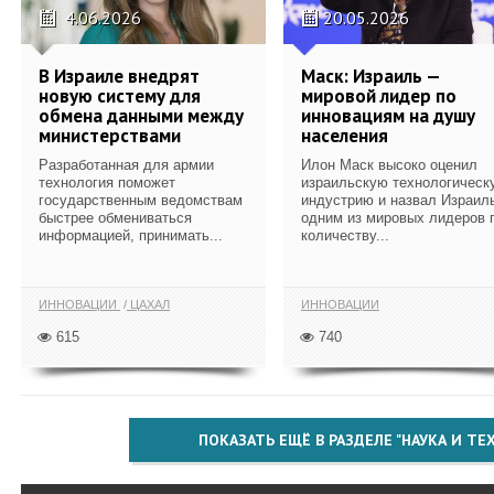
4.06.2026
20.05.2026
В Израиле внедрят
Маск: Израиль —
новую систему для
мировой лидер по
обмена данными между
инновациям на душу
министерствами
населения
Разработанная для армии
Илон Маск высоко оценил
технология поможет
израильскую технологическ
государственным ведомствам
индустрию и назвал Израил
быстрее обмениваться
одним из мировых лидеров 
информацией, принимать...
количеству...
ИННОВАЦИИ
ЦАХАЛ
ИННОВАЦИИ
615
740
ПОКАЗАТЬ ЕЩЁ В РАЗДЕЛЕ "НАУКА И Т