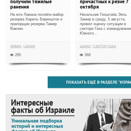
получили тяжелые
причастных к резне 7
ранения
октября
На юге Ливана погибли майор
Начальник Генштаба Эяль
резерва Харель Биреншток и
Замир в среду, 5 августа,
прапорщик резерва Тамир
провел оценку ситуации в
Вакнин.
секторе Газа с командовани
Южного...
ЛИВАН
ЦАХАЛ
ЦАХАЛ
СЕКТОР ГАЗЫ
285
368
ПОКАЗАТЬ ЕЩЁ В РАЗДЕЛЕ "ИЗРА