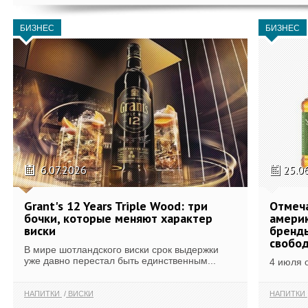
БИЗНЕС
БИЗНЕС
6.07.2026
25.0
Grant's 12 Years Triple Wood: три
Отмеч
бочки, которые меняют характер
америк
виски
бренды
свобо
В мире шотландского виски срок выдержки
уже давно перестал быть единственным...
4 июля 
НАПИТКИ
ВИСКИ
НАПИТКИ