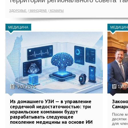
ЗДОРОВЬЕ
МИНЗДРАВ
КОМАРЫ
МЕДИЦИНА
МЕДИЦИН
9.07.2026
18.0
Из домашнего УЗИ — в управление
Законо
сердечной недостаточностью: три
Самари
израильские компании будут
После м
разрабатывать следующее
десятки
поколение медицины на основе ИИ
для член