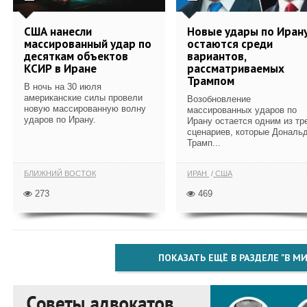
США нанесли
Новые удары по Иран
массированный удар по
остаются среди
десяткам объектов
вариантов,
КСИР в Иране
рассматриваемых
Трампом
В ночь на 30 июля
американские силы провели
Возобновление
новую массированную волну
массированных ударов по
ударов по Ирану.
Ирану остается одним из тр
сценариев, которые Дональ
Трамп...
БЛИЖНИЙ ВОСТОК
ИРАН
США
273
469
ПОКАЗАТЬ ЕЩЁ В РАЗДЕЛЕ "В МИ