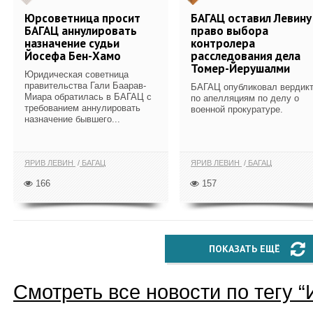
Юрсоветница просит
БАГАЦ оставил Левину
БАГАЦ аннулировать
право выбора
назначение судьи
контролера
Йосефа Бен-Хамо
расследования дела
Томер-Йерушалми
Юридическая советница
правительства Гали Баарав-
БАГАЦ опубликовал вердик
Миара обратилась в БАГАЦ с
по апелляциям по делу о
требованием аннулировать
военной прокуратуре.
назначение бывшего...
ЯРИВ ЛЕВИН
БАГАЦ
ЯРИВ ЛЕВИН
БАГАЦ
166
157
ПОКАЗАТЬ ЕЩЁ
Смотреть все новости по тегу “