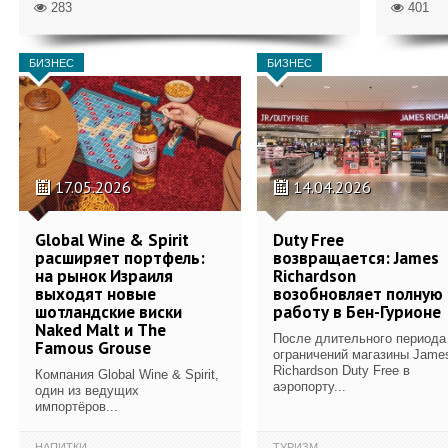
283
401
БИЗНЕС
БИЗНЕС
17.05.2026
14.04.2026
Global Wine & Spirit
Duty Free
расширяет портфель:
возвращается: James
на рынок Израиля
Richardson
выходят новые
возобновляет полную
шотландские виски
работу в Бен-Гурионе
Naked Malt и The
После длительного периода
Famous Grouse
ограничений магазины Jame
Richardson Duty Free в
Компания Global Wine & Spirit,
аэропорту...
один из ведущих
импортёров...
НАПИТКИ
ТУРИЗМ