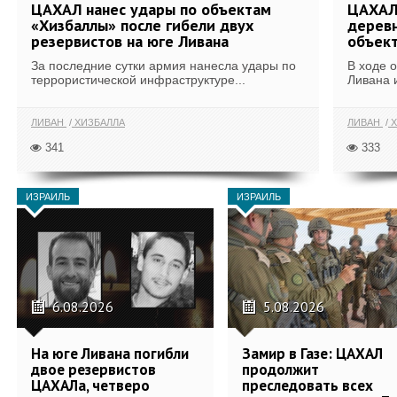
ЦАХАЛ нанес удары по объектам
ЦАХАЛ:
«Хизбаллы» после гибели двух
деревн
резервистов на юге Ливана
объек
За последние сутки армия нанесла удары по
В ходе 
террористической инфраструктуре...
Ливана 
ЛИВАН
ХИЗБАЛЛА
ЛИВАН
Х
341
333
ИЗРАИЛЬ
ИЗРАИЛЬ
6.08.2026
5.08.2026
На юге Ливана погибли
Замир в Газе: ЦАХАЛ
двое резервистов
продолжит
ЦАХАЛа, четверо
преследовать всех