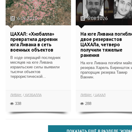
6.08.2026
6.08.2026
ЦАХАЛ: «Хизбалла»
На юге Ливана погибл
превратила деревни
двое резервистов
юга Ливана в сеть
ЦАХАЛа, четверо
военных объектов
получили тяжелые
ранения
В ходе операций последних
месяцев на юге Ливана
На юге Ливана погибли май
израильские силы выявили
резерва Харель Биреншток 
тысячи объектов
прапорщик резерва Тамир
террористической...
Вакнин.
ЛИВАН
ХИЗБАЛЛА
ЛИВАН
ЦАХАЛ
338
288
ПОКАЗАТЬ ЕЩЁ В РАЗДЕЛЕ "ИЗРА