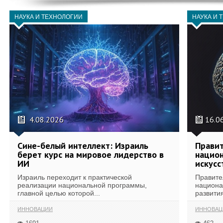
НАУКА И ТЕХНОЛОГИИ
НАУКА И 
4.08.2026
16.0
Сине-белый интеллект: Израиль
Правит
берет курс на мировое лидерство в
национ
ИИ
искусс
Израиль переходит к практической
Правите
реализации национальной программы,
национа
главной целью которой...
развития
ИННОВАЦИИ
ИННОВАЦ