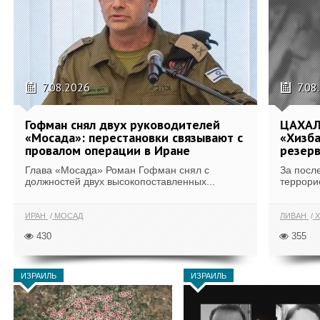
7.08.2026
7.08
Гофман снял двух руководителей
ЦАХАЛ
«Мосада»: перестановки связывают с
«Хизба
провалом операции в Иране
резерв
Глава «Мосада» Роман Гофман снял с
За посл
должностей двух высокопоставленных...
террори
ИРАН
МОСАД
ЛИВАН
Х
430
355
ИЗРАИЛЬ
ИЗРАИЛЬ