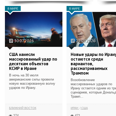
В МИРЕ
В МИРЕ
30.07.2026
29.07.2026
США нанесли
Новые удары по Иран
массированный удар по
остаются среди
десяткам объектов
вариантов,
КСИР в Иране
рассматриваемых
Трампом
В ночь на 30 июля
американские силы провели
Возобновление
новую массированную волну
массированных ударов по
ударов по Ирану.
Ирану остается одним из тр
сценариев, которые Дональ
Трамп...
БЛИЖНИЙ ВОСТОК
ИРАН
США
274
471