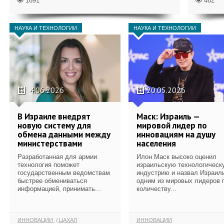
1691
462
НАУКА И ТЕХНОЛОГИИ
НАУКА И ТЕХНОЛОГИИ
4.06.2026
20.05.2026
В Израиле внедрят
Маск: Израиль —
новую систему для
мировой лидер по
обмена данными между
инновациям на душу
министерствами
населения
Разработанная для армии
Илон Маск высоко оценил
технология поможет
израильскую технологическ
государственным ведомствам
индустрию и назвал Израил
быстрее обмениваться
одним из мировых лидеров 
информацией, принимать...
количеству...
ИННОВАЦИИ
ЦАХАЛ
ИННОВАЦИИ