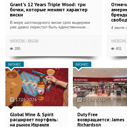
Grant's 12 Years Triple Wood: три
Отмеч
бочки, которые меняют характер
америк
виски
бренды
свобо
В мире шотландского виски срок выдержки
уже давно перестал быть единственным...
4 июля 
НАПИТКИ
ВИСКИ
НАПИТКИ
285
401
БИЗНЕС
БИЗНЕС
17.05.2026
14.04.2026
Global Wine & Spirit
Duty Free
расширяет портфель:
возвращается: James
на рынок Израиля
Richardson