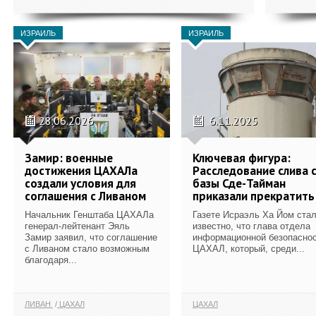
ИЗРАИЛЬ
ИЗРАИЛЬ
28.06.2026
6.11.2025
Замир: военные
Ключевая фигура:
достижения ЦАХАЛа
Расследование слива 
создали условия для
базы Сде-Тайман
соглашения с Ливаном
приказали прекратить
Начальник Генштаба ЦАХАЛа
Газете Исраэль Ха Йом ста
генерал-лейтенант Эяль
известно, что глава отдела
Замир заявил, что соглашение
информационной безопасно
с Ливаном стало возможным
ЦАХАЛ, который, среди...
благодаря...
ЛИВАН
ЦАХАЛ
ЦАХАЛ