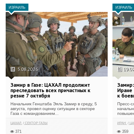
ИЗРАИЛЬ
ИЗРАИЛЬ
5.08.2026
19.0
Замир в Газе: ЦАХАЛ продолжит
Замир:
преследовать всех причастных к
Иране 
резне 7 октября
к бое
Начальник Генштаба Эяль Замир в среду, 5
Пресс-с
августа, провел оценку ситуации в секторе
начальн
Газа с командованием...
повышен
ЦАХАЛ
СЕКТОР ГАЗЫ
ИРАН
ЦА
371
359