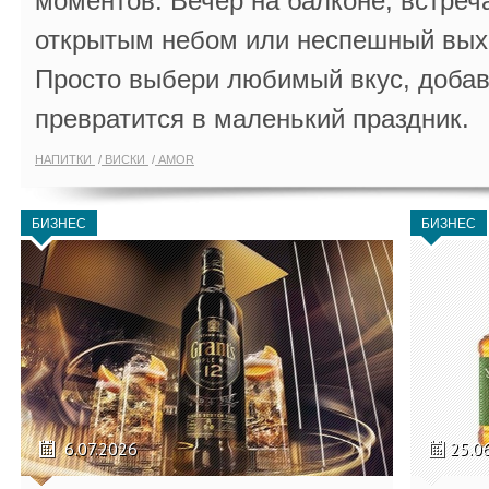
моментов. Вечер на балконе, встреч
открытым небом или неспешный выхо
Просто выбери любимый вкус, добав
превратится в маленький праздник.
НАПИТКИ
ВИСКИ
AMOR
БИЗНЕС
БИЗНЕС
6.07.2026
25.0