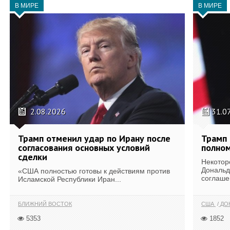
В МИРЕ
В МИРЕ
2.08.2026
31.0
Трамп отменил удар по Ирану после
Трамп 
согласования основных условий
полном
сделки
Некотор
Дональд
«США полностью готовы к действиям против
соглаше
Исламской Республики Иран...
БЛИЖНИЙ ВОСТОК
США
ДОН
5353
1852