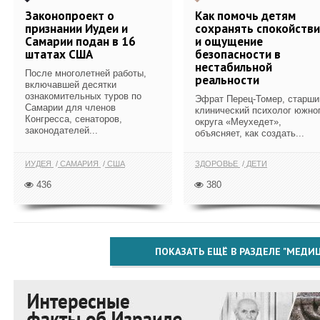
Законопроект о
Как помочь детям
признании Иудеи и
сохранять спокойств
Самарии подан в 16
и ощущение
штатах США
безопасности в
нестабильной
После многолетней работы,
реальности
включавшей десятки
ознакомительных туров по
Эфрат Перец-Томер, старши
Самарии для членов
клинический психолог южно
Конгресса, сенаторов,
округа «Меухедет»,
законодателей...
объясняет, как создать...
ИУДЕЯ
САМАРИЯ
США
ЗДОРОВЬЕ
ДЕТИ
436
380
ПОКАЗАТЬ ЕЩЁ В РАЗДЕЛЕ "МЕДИ