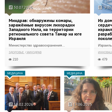
30.07.2026
9.07
Миндрав: обнаружены комары,
Из дом
заражённые вирусом лихорадки
сердеч
Западного Нила, на территории
израил
регионального совета Тамар на юге
разра
Израиля
поколе
Министерство здравоохранения...
Израиль 
ЗДОРОВЬЕ
МИНЗДРАВ
ИННОВА
210
479
МЕДИЦИНА
МЕДИЦИНА
18.02.2026
17.06.2025