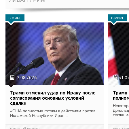
В МИРЕ
В МИРЕ
2.08.2026
31.0
Трамп отменил удар по Ирану после
Трамп 
согласования основных условий
полном
сделки
Некотор
Дональд
«США полностью готовы к действиям против
соглаше
Исламской Республики Иран...