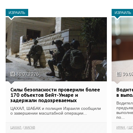
ИЗРАИЛЬ
ИЗРАИЛЬ
30.07.2026
30.0
Силы безопасности проверили более
Водите
170 объектов Бейт-Умаре и
в выпо
задержали подозреваемых
Водител
предъяв
ЦАХАЛ, ШАБАК и полиция Израиля сообщили
выполне
о завершении масштабной операции...
по...
ЦАХАЛ
МАГАВ
ИРАН
ШП