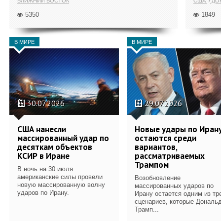
БЛИЖНИЙ ВОСТОК
США
ДОН
5350
1849
В МИРЕ
В МИРЕ
30.07.2026
29.07.2026
США нанесли
Новые удары по Иран
массированный удар по
остаются среди
десяткам объектов
вариантов,
КСИР в Иране
рассматриваемых
Трампом
В ночь на 30 июля
американские силы провели
Возобновление
новую массированную волну
массированных ударов по
ударов по Ирану.
Ирану остается одним из тр
сценариев, которые Дональ
Трамп...