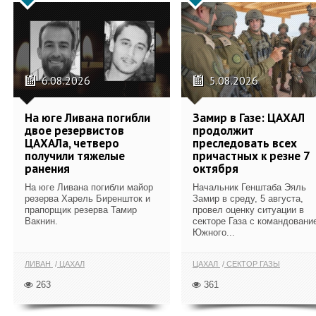
6.08.2026
5.08.2026
На юге Ливана погибли
Замир в Газе: ЦАХАЛ
двое резервистов
продолжит
ЦАХАЛа, четверо
преследовать всех
получили тяжелые
причастных к резне 7
ранения
октября
На юге Ливана погибли майор
Начальник Генштаба Эяль
резерва Харель Биреншток и
Замир в среду, 5 августа,
прапорщик резерва Тамир
провел оценку ситуации в
Вакнин.
секторе Газа с командовани
Южного...
ЛИВАН
ЦАХАЛ
ЦАХАЛ
СЕКТОР ГАЗЫ
263
361