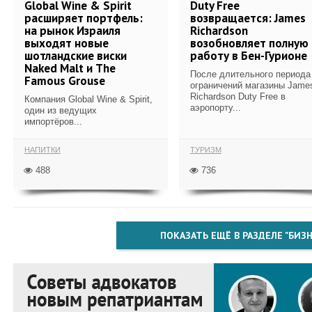
Global Wine & Spirit
Duty Free
расширяет портфель:
возвращается: James
на рынок Израиля
Richardson
выходят новые
возобновляет полную
шотландские виски
работу в Бен-Гурионе
Naked Malt и The
После длительного периода
Famous Grouse
ограничений магазины Jame
Richardson Duty Free в
Компания Global Wine & Spirit,
аэропорту...
один из ведущих
импортёров...
НАПИТКИ
ТУРИЗМ
488
736
ПОКАЗАТЬ ЕЩЁ В РАЗДЕЛЕ "БИЗН