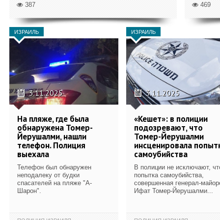
387
469
ИЗРАИЛЬ
ИЗРАИЛЬ
3.11.2025
3.11.2025
На пляже, где была
«Кешет»: в полиции
обнаружена Томер-
подозревают, что
Йерушалми, нашли
Томер-Йерушалми
телефон. Полиция
инсценировала попыт
выехала
самоубийства
Телефон был обнаружен
В полиции не исключают, чт
неподалеку от будки
попытка самоубийства,
спасателей на пляже "А-
совершенная генерал-майор
Шарон".
Ифат Томер-Йерушалми...