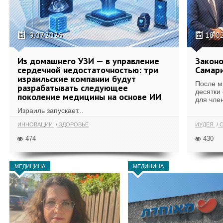
9.07.2026
18.0
Из домашнего УЗИ — в управление
Законо
сердечной недостаточностью: три
Самари
израильские компании будут
После м
разрабатывать следующее
десятки
поколение медицины на основе ИИ
для член
Израиль запускает...
ИННОВАЦИИ
ЗДОРОВЬЕ
ИУДЕЯ
С
474
430
МЕДИЦИНА
МЕДИЦИНА