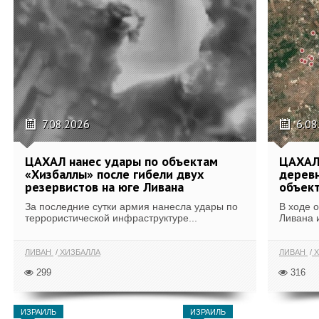
7.08.2026
6.08
ЦАХАЛ нанес удары по объектам
ЦАХАЛ:
«Хизбаллы» после гибели двух
деревн
резервистов на юге Ливана
объек
За последние сутки армия нанесла удары по
В ходе 
террористической инфраструктуре...
Ливана 
ЛИВАН
ХИЗБАЛЛА
ЛИВАН
Х
299
316
ИЗРАИЛЬ
ИЗРАИЛЬ