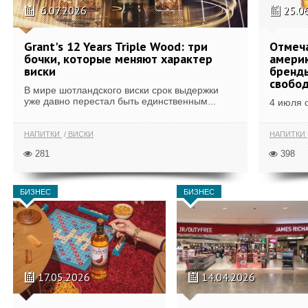
6.07.2026
25.0
Grant's 12 Years Triple Wood: три
Отмеч
бочки, которые меняют характер
америк
виски
бренды
свобо
В мире шотландского виски срок выдержки
уже давно перестал быть единственным...
4 июля 
НАПИТКИ
ВИСКИ
НАПИТКИ
281
398
БИЗНЕС
БИЗНЕС
17.05.2026
14.04.2026