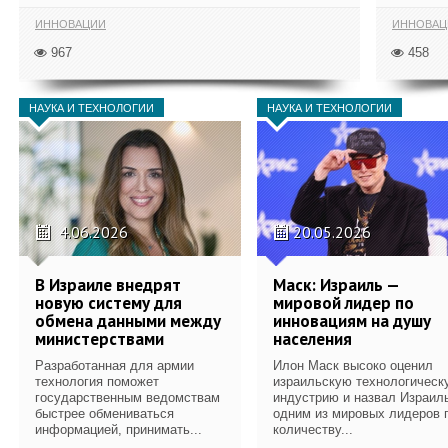
ИННОВАЦИИ
ИННОВАЦ
967
458
НАУКА И ТЕХНОЛОГИИ
НАУКА И ТЕХНОЛОГИИ
4.06.2026
20.05.2026
В Израиле внедрят
Маск: Израиль —
новую систему для
мировой лидер по
обмена данными между
инновациям на душу
министерствами
населения
Разработанная для армии
Илон Маск высоко оценил
технология поможет
израильскую технологическ
государственным ведомствам
индустрию и назвал Израил
быстрее обмениваться
одним из мировых лидеров 
информацией, принимать...
количеству...