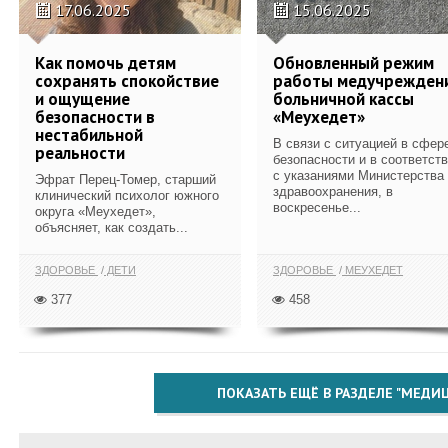
17.06.2025
15.06.2025
Как помочь детям
Обновленный режим
сохранять спокойствие
работы медучрежден
и ощущение
больничной кассы
безопасности в
«Меухедет»
нестабильной
В связи с ситуацией в сфер
реальности
безопасности и в соответст
с указаниями Министерства
Эфрат Перец-Томер, старший
здравоохранения, в
клинический психолог южного
воскресенье...
округа «Меухедет»,
объясняет, как создать...
ЗДОРОВЬЕ
ДЕТИ
ЗДОРОВЬЕ
МЕУХЕДЕТ
377
458
ПОКАЗАТЬ ЕЩЁ В РАЗДЕЛЕ "МЕДИ