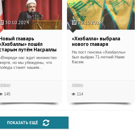
30.10.2024
29.10.2024
Новый главарь
«Хизбалла» выбрала
«Хизбаллы» пошёл
нового главаря
старым путём Насраллы
На пост генсека «Хизбаллы»
был выбран 71-летний Наим
«Впереди нас ждет множество
Касем.
жертв, но мы убеждены, что
победа станет нашим...
ЛИВАН
ЛИВАН
145
114
ПОКАЗАТЬ ЕЩЁ