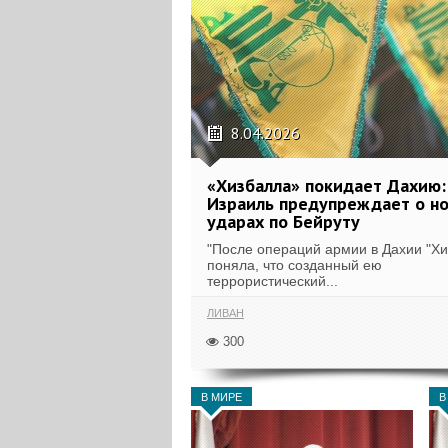
8.04.2026
«Хизбалла» покидает Дахию:
Израиль предупреждает о н
ударах по Бейруту
"После операций армии в Дахии "Хи
поняла, что созданный ею
террористический...
ЛИВАН
300
В МИРЕ
В