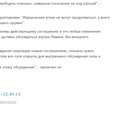
вободить пленных, северные поселения не под угрозой", -
руппировки: "Израильские атаки не могут продолжаться, у всего
ашего оружия".
рнативы действующему соглашению и что любые изменения
 должны обсуждаться внутри Ливана, без внешнего
авдания оккупации новым соглашением, сначала нужно
атем все пути открыты для внутреннего обсуждения силы и
 этому обсуждению", - заключил он.
g
/
CC BY 2.0
АИМ КАСЕМ