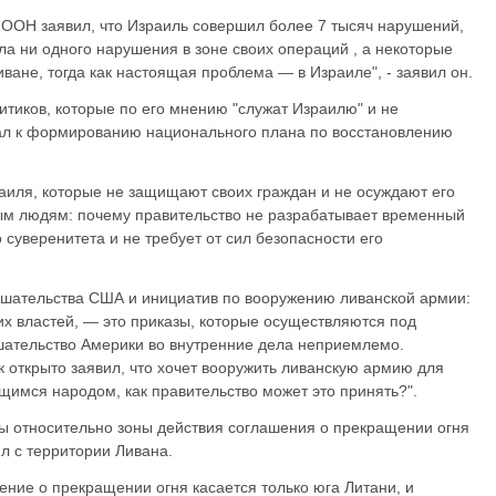
 ООН заявил, что Израиль совершил более 7 тысяч нарушений,
ла ни одного нарушения в зоне своих операций , а некоторые
иване, тогда как настоящая проблема — в Израиле", - заявил он.
итиков, которые по его мнению "служат Израилю" и не
ал к формированию национального плана по восстановлению
раиля, которые не защищают своих граждан и не осуждают его
ым людям: почему правительство не разрабатывает временный
суверенитета и не требует от сил безопасности его
ешательства США и инициатив по вооружению ливанской армии:
ких властей, — это приказы, которые осуществляются под
шательство Америки во внутренние дела неприемлемо.
 открыто заявил, что хочет вооружить ливанскую армию для
имся народом, как правительство может это принять?".
ы относительно зоны действия соглашения о прекращении огня
л с территории Ливана.
ение о прекращении огня касается только юга Литани, и