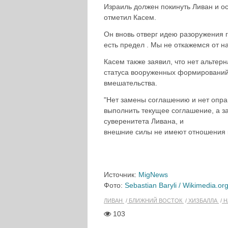
Израиль должен покинуть Ливан и ос
отметил Касем.
Он вновь отверг идею разоружения г
есть предел . Мы не откажемся от н
Касем также заявил, что нет альте
статуса вооруженных формирований
вмешательства.
"Нет замены соглашению и нет опр
выполнить текущее соглашение, а з
суверенитета Ливана, и
внешние силы не имеют отношения к
Источник:
MigNews
Фото:
Sebastian Baryli / Wikimedia.or
ЛИВАН
БЛИЖНИЙ ВОСТОК
ХИЗБАЛЛА
Н
103