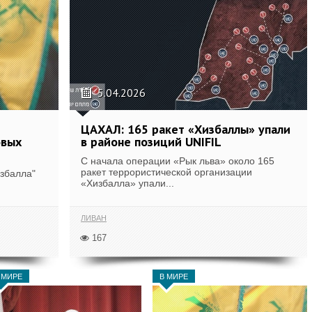
5.04.2026
ЦАХАЛ: 165 ракет «Хизбаллы» упали
овых
в районе позиций UNIFIL
С начала операции «Рык льва» около 165
ракет террористической организации
збалла"
«Хизбалла» упали...
ЛИВАН
167
 МИРЕ
В МИРЕ