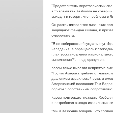
"Представитель миротворческих сил
в то время как Хезболла не соверши
выходят и говорят, что проблема в Л
Он раскритиковал тех ливанских пол
защищают граждан Ливана, и призв
суверенитета.
"Я не собираюсь обсуждать слуг Из
нападения, а обращаюсь к свободн
план восстановления национального 
выполнения?", - подчеркнул он.
Касем также выразил неприятие вм
"То, что Америка требует от ливанс
давлением израильской руки, и вме
Американский посланник Том Баррак
борьбы с собственным сопротивляющ
Касем подтвердил позицию Хезболл
и потребовал вывода израильских си
"Мы в Хезболле говорим, что соглаш