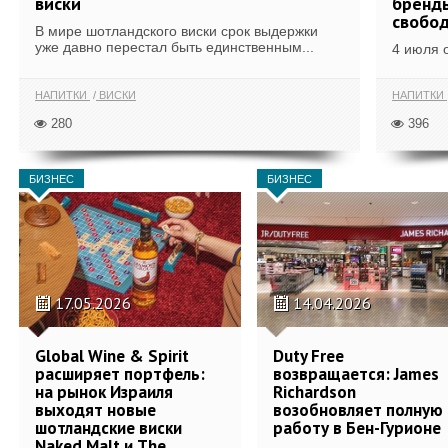
виски
бренды
свобо
В мире шотландского виски срок выдержки
уже давно перестал быть единственным...
4 июля 
НАПИТКИ
ВИСКИ
НАПИТКИ
280
396
БИЗНЕС
БИЗНЕС
17.05.2026
14.04.2026
Global Wine & Spirit
Duty Free
расширяет портфель:
возвращается: James
на рынок Израиля
Richardson
выходят новые
возобновляет полную
шотландские виски
работу в Бен-Гурионе
Naked Malt и The