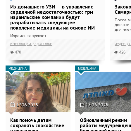
Из домашнего УЗИ — в управление
Законо
сердечной недостаточностью: три
Самари
израильские компании будут
После м
разрабатывать следующее
десятки
поколение медицины на основе ИИ
для член
Израиль запускает...
ИННОВАЦИИ
ЗДОРОВЬЕ
ИУДЕЯ
С
470
426
МЕДИЦИНА
МЕДИЦИНА
17.06.2025
15.06.2025
Как помочь детям
Обновленный режим
сохранять спокойствие
работы медучрежден
и ощущение
больничной кассы