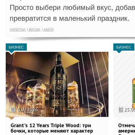
Просто выбери любимый вкус, добав
превратится в маленький праздник.
НАПИТКИ
ВИСКИ
AMOR
БИЗНЕС
БИЗНЕС
6.07.2026
25.0
Grant's 12 Years Triple Wood: три
Отмеч
бочки, которые меняют характер
америк