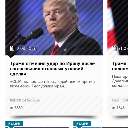
2.08.2026
31.0
Трамп отменил удар по Ирану после
Трамп 
согласования основных условий
полном
сделки
Некотор
Дональд
«США полностью готовы к действиям против
соглаше
Исламской Республики Иран...
БЛИЖНИЙ ВОСТОК
США
ДОН
5339
1846
В МИРЕ
В МИРЕ