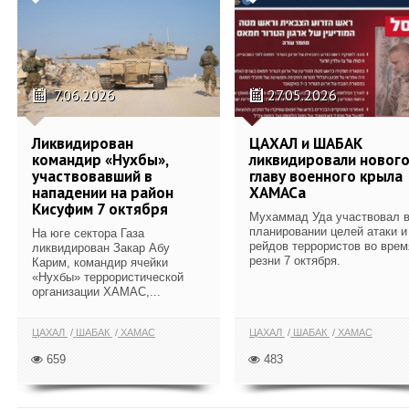
7.06.2026
27.05.2026
Ликвидирован
ЦАХАЛ и ШАБАК
командир «Нухбы»,
ликвидировали новог
участвовавший в
главу военного крыла
нападении на район
ХАМАСа
Кисуфим 7 октября
Мухаммад Уда участвовал 
планировании целей атаки и
На юге сектора Газа
рейдов террористов во врем
ликвидирован Закар Абу
резни 7 октября.
Карим, командир ячейки
«Нухбы» террористической
организации ХАМАС,...
ЦАХАЛ
ШАБАК
ХАМАС
ЦАХАЛ
ШАБАК
ХАМАС
659
483