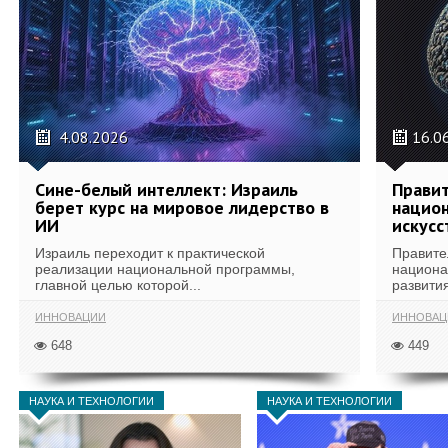
4.08.2026
16.0
Сине-белый интеллект: Израиль
Правит
берет курс на мировое лидерство в
национ
ИИ
искусс
Израиль переходит к практической
Правите
реализации национальной программы,
национа
главной целью которой...
развития
ИННОВАЦИИ
ИННОВАЦ
648
449
НАУКА И ТЕХНОЛОГИИ
НАУКА И ТЕХНОЛОГИИ