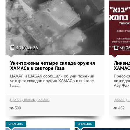
30.07.2026
30.0
Уничтожены четыре склада оружия
Ликви
ХАМАСа в секторе Газа
ХАМАС
ЦАХАЛ и ШАБАК сообщили об уничтожении
Пресс-с
четырех складов оружия ХАМАСа в секторе
ликвида
Газа.
Абу Фах
ЦАХАЛ
ШАБАК
ХАМАС
ЦАХАЛ
Ш
500
452
ИЗРАИЛЬ
ИЗРАИЛЬ