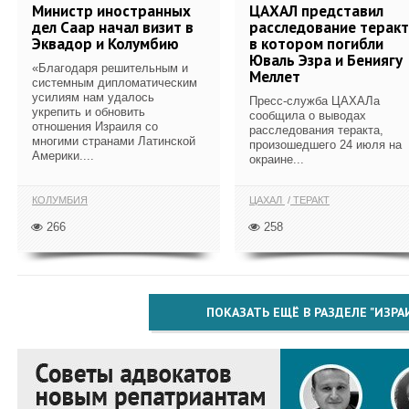
Министр иностранных
ЦАХАЛ представил
дел Саар начал визит в
расследование теракт
Эквадор и Колумбию
в котором погибли
Юваль Эзра и Бениягу
«Благодаря решительным и
Меллет
системным дипломатическим
усилиям нам удалось
Пресс-служба ЦАХАЛа
укрепить и обновить
сообщила о выводах
отношения Израиля со
расследования теракта,
многими странами Латинской
произошедшего 24 июля на
Америки....
окраине...
КОЛУМБИЯ
ЦАХАЛ
ТЕРАКТ
266
258
ПОКАЗАТЬ ЕЩЁ В РАЗДЕЛЕ "ИЗРА