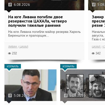
6.08.2026
5.08
На юге Ливана погибли двое
Замир 
резервистов ЦАХАЛа, четверо
пресле
получили тяжелые ранения
резне 
На юге Ливана погибли майор резерва Харель
Начальн
Биреншток и прапорщик...
августа,
Газа с к
ЛИВАН
ЦАХАЛ
ЦАХАЛ
С
232
342
ИЗРАИЛЬ
ИЗРАИЛЬ
5.08.2026
5.08.2026