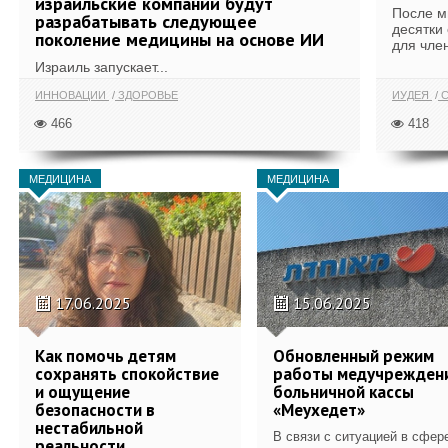
израильские компании будут
После м
разрабатывать следующее
десятки
поколение медицины на основе ИИ
для член
Израиль запускает...
ИННОВАЦИИ
ЗДОРОВЬЕ
ИУДЕЯ
С
466
418
МЕДИЦИНА
МЕДИЦИНА
17.06.2025
15.06.2025
Как помочь детям
Обновленный режим
сохранять спокойствие
работы медучрежден
и ощущение
больничной кассы
безопасности в
«Меухедет»
нестабильной
В связи с ситуацией в сфер
реальности