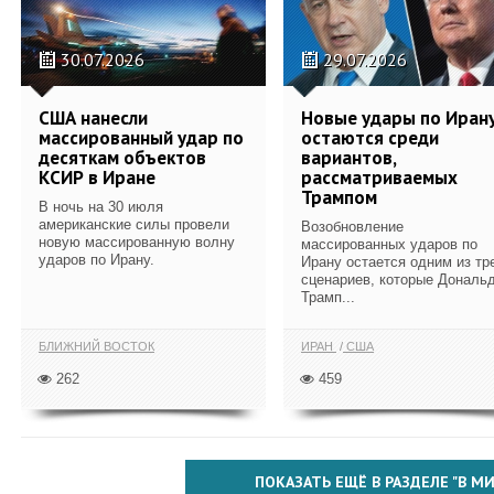
30.07.2026
29.07.2026
США нанесли
Новые удары по Иран
массированный удар по
остаются среди
десяткам объектов
вариантов,
КСИР в Иране
рассматриваемых
Трампом
В ночь на 30 июля
американские силы провели
Возобновление
новую массированную волну
массированных ударов по
ударов по Ирану.
Ирану остается одним из тр
сценариев, которые Дональ
Трамп...
БЛИЖНИЙ ВОСТОК
ИРАН
США
262
459
ПОКАЗАТЬ ЕЩЁ В РАЗДЕЛЕ "В МИ