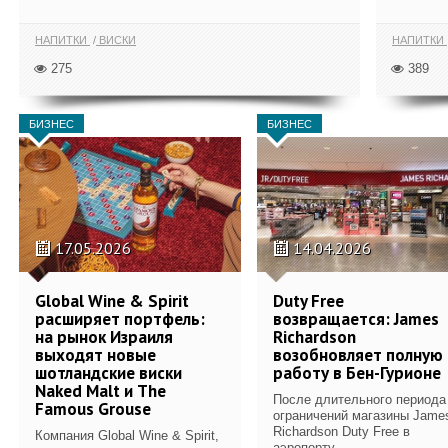
НАПИТКИ
ВИСКИ
НАПИТКИ
275
389
БИЗНЕС
БИЗНЕС
17.05.2026
14.04.2026
Global Wine & Spirit
Duty Free
расширяет портфель:
возвращается: James
на рынок Израиля
Richardson
выходят новые
возобновляет полную
шотландские виски
работу в Бен-Гурионе
Naked Malt и The
После длительного периода
Famous Grouse
ограничений магазины Jame
Richardson Duty Free в
Компания Global Wine & Spirit,
аэропорту...