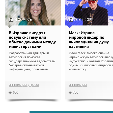
4.06.2026
20.05.2026
В Израиле внедрят
Маск: Израиль —
новую систему для
мировой лидер по
обмена данными между
инновациям на душу
министерствами
населения
Разработанная для армии
Илон Маск высоко оценил
технология поможет
израильскую технологическ
государственным ведомствам
индустрию и назвал Израил
быстрее обмениваться
одним из мировых лидеров 
информацией, принимать...
количеству...
ИННОВАЦИИ
ЦАХАЛ
ИННОВАЦИИ
600
730