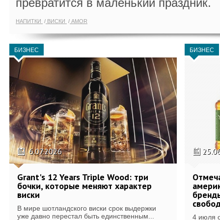
превратится в маленький праздник.
НАПИТКИ
ВИСКИ
AMOR
БИЗНЕС
БИЗНЕС
6.07.2026
25.0
Grant's 12 Years Triple Wood: три
Отмеч
бочки, которые меняют характер
америк
виски
бренды
свобо
В мире шотландского виски срок выдержки
уже давно перестал быть единственным...
4 июля 