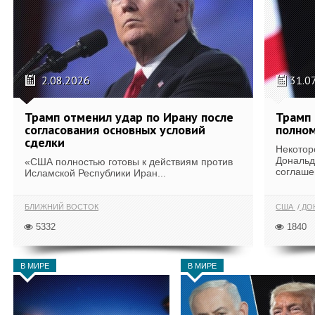
2.08.2026
31.0
Трамп отменил удар по Ирану после
Трамп 
согласования основных условий
полном
сделки
Некотор
Дональд
«США полностью готовы к действиям против
соглаше
Исламской Республики Иран...
БЛИЖНИЙ ВОСТОК
США
ДОН
5332
1840
В МИРЕ
В МИРЕ