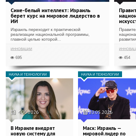
Сине-белый интеллект: Израиль
Правит
берет курс на мировое лидерство в
национ
ИИ
искусс
Израиль переходит к практической
Правите
реализации национальной программы,
национа
главной целью которой...
развития
ИННОВАЦИИ
ИННОВАЦ
695
454
НАУКА И ТЕХНОЛОГИИ
НАУКА И ТЕХНОЛОГИИ
4.06.2026
20.05.2026
В Израиле внедрят
Маск: Израиль —
новую систему для
мировой лидер по