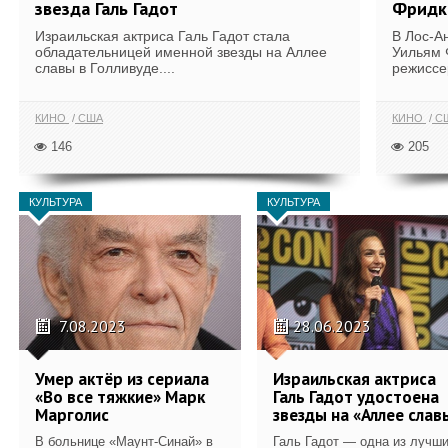
звезда Галь Гадот
Фридк
Израильская актриса Галь Гадот стала
В Лос-А
обладательницей именной звезды на Аллее
Уильям 
славы в Голливуде....
режиссе
КИНО
США
КИНО
С
146
205
КУЛЬТУРА
КУЛЬТУРА
7.08.2023
28.06.2023
Умер актёр из сериала
Израильская актриса
«Во все тяжкие» Марк
Галь Гадот удостоена
Марголис
звезды на «Аллее слав
В больнице «Маунт-Синай» в
Галь Гадот — одна из лучш