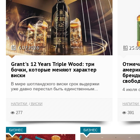
6.07.2026
25.0
Grant's 12 Years Triple Wood: три
Отмеч
бочки, которые меняют характер
америк
виски
бренды
свобо
В мире шотландского виски срок выдержки
уже давно перестал быть единственным...
4 июля 
НАПИТКИ
ВИСКИ
НАПИТКИ
277
391
БИЗНЕС
БИЗНЕС