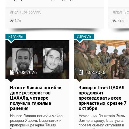
ЛИВАН
ХИЗБАЛЛА
ЛИВАН
Х
125
275
ИЗРАИЛЬ
ИЗРАИЛЬ
6.08.2026
5.08.2026
На юге Ливана погибли
Замир в Газе: ЦАХАЛ
двое резервистов
продолжит
ЦАХАЛа, четверо
преследовать всех
получили тяжелые
причастных к резне 7
ранения
октября
На юге Ливана погибли майор
Начальник Генштаба Эяль
резерва Харель Биреншток и
Замир в среду, 5 августа,
прапорщик резерва Тамир
провел оценку ситуации в