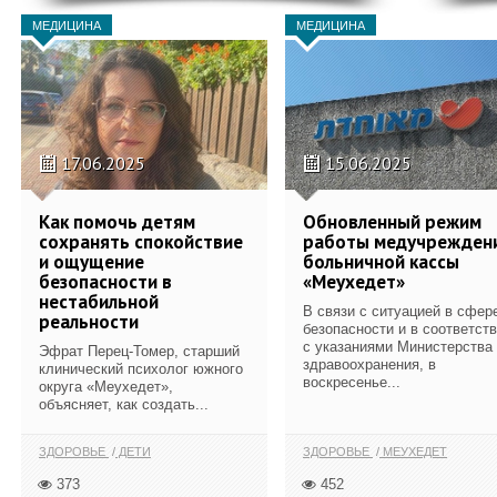
МЕДИЦИНА
МЕДИЦИНА
17.06.2025
15.06.2025
Как помочь детям
Обновленный режим
сохранять спокойствие
работы медучрежден
и ощущение
больничной кассы
безопасности в
«Меухедет»
нестабильной
В связи с ситуацией в сфер
реальности
безопасности и в соответст
с указаниями Министерства
Эфрат Перец-Томер, старший
здравоохранения, в
клинический психолог южного
воскресенье...
округа «Меухедет»,
объясняет, как создать...
ЗДОРОВЬЕ
ДЕТИ
ЗДОРОВЬЕ
МЕУХЕДЕТ
373
452