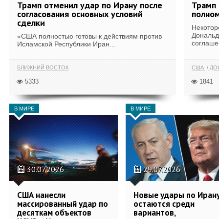
Трамп отменил удар по Ирану после
Трамп 
согласования основных условий
полном
сделки
Некотор
Дональд
«США полностью готовы к действиям против
соглаше
Исламской Республики Иран...
БЛИЖНИЙ ВОСТОК
США
ДОН
5333
1841
В МИРЕ
В МИРЕ
30.07.2026
29.07.2026
США нанесли
Новые удары по Иран
массированный удар по
остаются среди
десяткам объектов
вариантов,