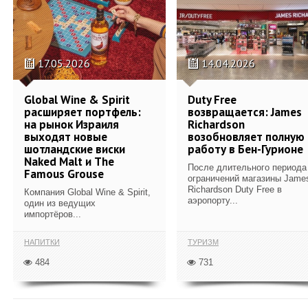
17.05.2026
14.04.2026
Global Wine & Spirit
Duty Free
расширяет портфель:
возвращается: James
на рынок Израиля
Richardson
выходят новые
возобновляет полную
шотландские виски
работу в Бен-Гурионе
Naked Malt и The
После длительного периода
Famous Grouse
ограничений магазины Jame
Richardson Duty Free в
Компания Global Wine & Spirit,
аэропорту...
один из ведущих
импортёров...
НАПИТКИ
ТУРИЗМ
484
731