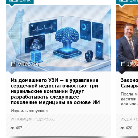
МЕДИЦИНА
МЕДИЦИН
9.07.2026
18.0
Из домашнего УЗИ — в управление
Законо
сердечной недостаточностью: три
Самари
израильские компании будут
После м
разрабатывать следующее
десятки
поколение медицины на основе ИИ
для член
Израиль запускает...
ИННОВАЦИИ
ЗДОРОВЬЕ
ИУДЕЯ
С
467
420