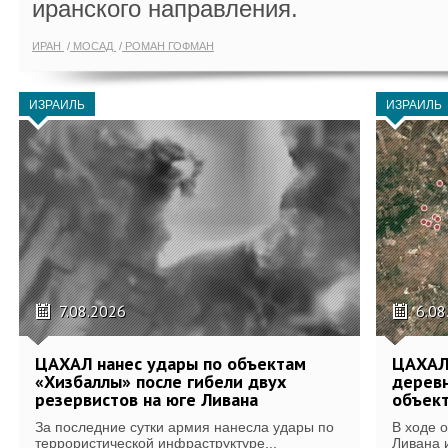
иранского направления.
ИРАН
МОСАД
РОМАН ГОФМАН
ИЗРАИЛЬ
ИЗРАИЛЬ
7.08.2026
6.08
ЦАХАЛ нанес удары по объектам
ЦАХАЛ:
«Хизбаллы» после гибели двух
деревн
резервистов на юге Ливана
объек
За последние сутки армия нанесла удары по
В ходе 
террористической инфраструктуре...
Ливана 