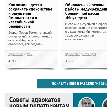
Как помочь детям
Обновленный режим
сохранять спокойствие
работы медучрежден
и ощущение
больничной кассы
безопасности в
«Меухедет»
нестабильной
В связи с ситуацией в сфер
реальности
безопасности и в соответст
с указаниями Министерства
Эфрат Перец-Томер, старший
здравоохранения, в
клинический психолог южного
воскресенье...
округа «Меухедет»,
объясняет, как создать...
ЗДОРОВЬЕ
ДЕТИ
ЗДОРОВЬЕ
МЕУХЕДЕТ
380
466
ПОКАЗАТЬ ЕЩЁ В РАЗДЕЛЕ "МЕДИ