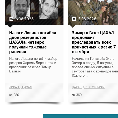
6.08.2026
5.08.2026
На юге Ливана погибли
Замир в Газе: ЦАХАЛ
двое резервистов
продолжит
ЦАХАЛа, четверо
преследовать всех
получили тяжелые
причастных к резне 7
ранения
октября
На юге Ливана погибли майор
Начальник Генштаба Эяль
резерва Харель Биреншток и
Замир в среду, 5 августа,
прапорщик резерва Тамир
провел оценку ситуации в
Вакнин.
секторе Газа с командовани
Южного...
ЛИВАН
ЦАХАЛ
ЦАХАЛ
СЕКТОР ГАЗЫ
286
369