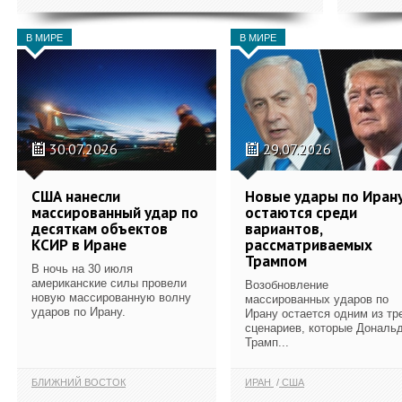
В МИРЕ
В МИРЕ
30.07.2026
29.07.2026
США нанесли
Новые удары по Иран
массированный удар по
остаются среди
десяткам объектов
вариантов,
КСИР в Иране
рассматриваемых
Трампом
В ночь на 30 июля
американские силы провели
Возобновление
новую массированную волну
массированных ударов по
ударов по Ирану.
Ирану остается одним из тр
сценариев, которые Дональ
Трамп...
БЛИЖНИЙ ВОСТОК
ИРАН
США