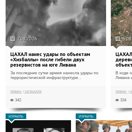
7.08.2026
6.08
ЦАХАЛ нанес удары по объектам
ЦАХАЛ:
«Хизбаллы» после гибели двух
деревн
резервистов на юге Ливана
объек
За последние сутки армия нанесла удары по
В ходе 
террористической инфраструктуре...
Ливана 
ЛИВАН
ХИЗБАЛЛА
ЛИВАН
Х
342
334
ИЗРАИЛЬ
ИЗРАИЛЬ