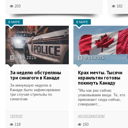
203
182
В МИРЕ
В МИРЕ
9.03.2026
9.11.2025
За неделю обстреляны
Крах мечты. Тысячи
три синагоги в Канаде
израильтян готовы
покинуть Канаду
За минувшую неделю в
Канаде было зафиксировано
"Мы как раз сейчас
три случая стрельбы по
упаковываем вещи. Те, кто
синагогам.
приезжают сюда сейчас,
совершают,...
ТЕРРОР
АНТИСЕМИТИЗМ
118
150