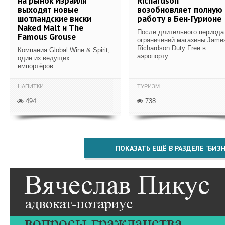
на рынок Израиля
Richardson
выходят новые
возобновляет полную
шотландские виски
работу в Бен-Гурионе
Naked Malt и The
После длительного периода
Famous Grouse
ограничений магазины Jame
Richardson Duty Free в
Компания Global Wine & Spirit,
аэропорту...
один из ведущих
импортёров...
НАПИТКИ
ТУРИЗМ
494
738
ПОКАЗАТЬ ЕЩЁ В РАЗДЕЛЕ "БИЗН