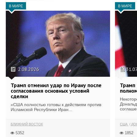
В МИРЕ
В МИРЕ
2.08.2026
31.0
Трамп отменил удар по Ирану после
Трамп 
согласования основных условий
полном
сделки
Некотор
Дональд
«США полностью готовы к действиям против
соглаше
Исламской Республики Иран...
БЛИЖНИЙ ВОСТОК
США
ДОН
5352
1852