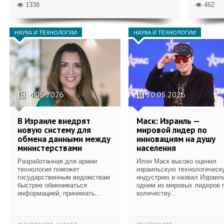
1338
462
НАУКА И ТЕХНОЛОГИИ
НАУКА И ТЕХНОЛОГИИ
4.06.2026
20.05.2026
В Израиле внедрят
Маск: Израиль —
новую систему для
мировой лидер по
обмена данными между
инновациям на душу
министерствами
населения
Разработанная для армии
Илон Маск высоко оценил
технология поможет
израильскую технологическ
государственным ведомствам
индустрию и назвал Израил
быстрее обмениваться
одним из мировых лидеров 
информацией, принимать...
количеству...