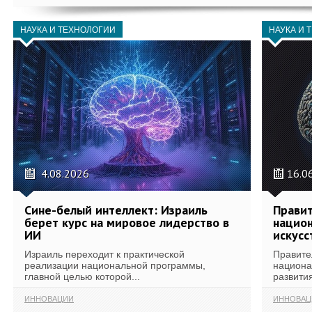
НАУКА И ТЕХНОЛОГИИ
НАУКА И 
4.08.2026
16.0
Сине-белый интеллект: Израиль
Правит
берет курс на мировое лидерство в
национ
ИИ
искусс
Израиль переходит к практической
Правите
реализации национальной программы,
национа
главной целью которой...
развития
ИННОВАЦИИ
ИННОВАЦ