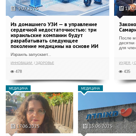
9.07.2026
18.0
Из домашнего УЗИ — в управление
Законо
сердечной недостаточностью: три
Самари
израильские компании будут
После м
разрабатывать следующее
десятки
поколение медицины на основе ИИ
для член
Израиль запускает...
ИННОВАЦИИ
ЗДОРОВЬЕ
ИУДЕЯ
С
478
435
МЕДИЦИНА
МЕДИЦИНА
17.06.2025
15.06.2025