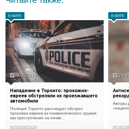
Читайте также:
В МИРЕ
В МИРЕ
4.05.2026
28.0
Нападение в Торонто: прохожих-
Антисе
евреев обстреляли из проезжавшего
рекор
автомобиля
Авторы 
«национ
Полиция Торонто расследует обстрел
прохожих-евреев из пневматического оружия
как преступление на почве...
АНТИСЕМИТИЗМ
АНТИСЕМ