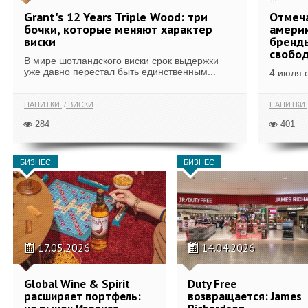
Grant's 12 Years Triple Wood: три
Отмеч
бочки, которые меняют характер
америк
виски
бренды
свобо
В мире шотландского виски срок выдержки
уже давно перестал быть единственным...
4 июля 
НАПИТКИ
ВИСКИ
НАПИТКИ
284
401
БИЗНЕС
БИЗНЕС
17.05.2026
14.04.2026
Global Wine & Spirit
Duty Free
расширяет портфель:
возвращается: James