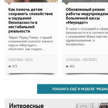
Как помочь детям
Обновленный режим
сохранять спокойствие
работы медучрежден
и ощущение
больничной кассы
безопасности в
«Меухедет»
нестабильной
В связи с ситуацией в сфер
реальности
безопасности и в соответст
с указаниями Министерства
Эфрат Перец-Томер, старший
здравоохранения, в
клинический психолог южного
воскресенье...
округа «Меухедет»,
объясняет, как создать...
ЗДОРОВЬЕ
ДЕТИ
ЗДОРОВЬЕ
МЕУХЕДЕТ
372
451
ПОКАЗАТЬ ЕЩЁ В РАЗДЕЛЕ "МЕДИ