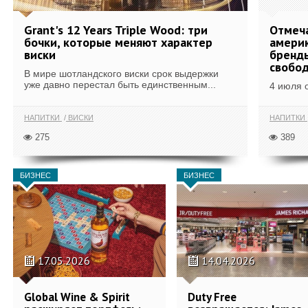
Grant's 12 Years Triple Wood: три
Отмеч
бочки, которые меняют характер
америк
виски
бренды
свобо
В мире шотландского виски срок выдержки
уже давно перестал быть единственным...
4 июля 
НАПИТКИ
ВИСКИ
НАПИТКИ
275
389
БИЗНЕС
БИЗНЕС
17.05.2026
14.04.2026
Global Wine & Spirit
Duty Free