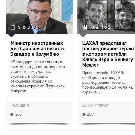
5.08.2026
5.08.2026
Министр иностранных
ЦАХАЛ представил
дел Саар начал визит в
расследование теракт
Эквадор и Колумбию
в котором погибли
Юваль Эзра и Бениягу
«Благодаря решительным и
Меллет
системным дипломатическим
усилиям нам удалось
Пресс-служба ЦАХАЛа
укрепить и обновить
сообщила о выводах
отношения Израиля со
расследования теракта,
многими странами Латинской
произошедшего 24 июля на
Америки....
окраине...
КОЛУМБИЯ
ЦАХАЛ
ТЕРАКТ
266
258