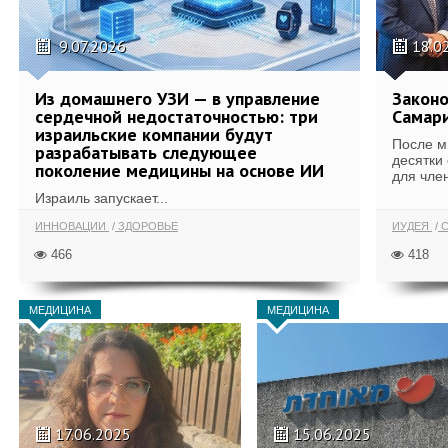
9.07.2026
18.0
Из домашнего УЗИ — в управление
Законо
сердечной недостаточностью: три
Самари
израильские компании будут
После м
разрабатывать следующее
десятки
поколение медицины на основе ИИ
для член
Израиль запускает...
ИННОВАЦИИ
ЗДОРОВЬЕ
ИУДЕЯ
С
466
418
МЕДИЦИНА
МЕДИЦИНА
17.06.2025
15.06.2025