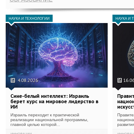
НАУКА И ТЕХНОЛОГИИ
НАУКА И 
4.08.2026
16.0
Сине-белый интеллект: Израиль
Правит
берет курс на мировое лидерство в
национ
ИИ
искусс
Израиль переходит к практической
Правите
реализации национальной программы,
национа
главной целью которой...
развития
ИННОВАЦИИ
ИННОВАЦ