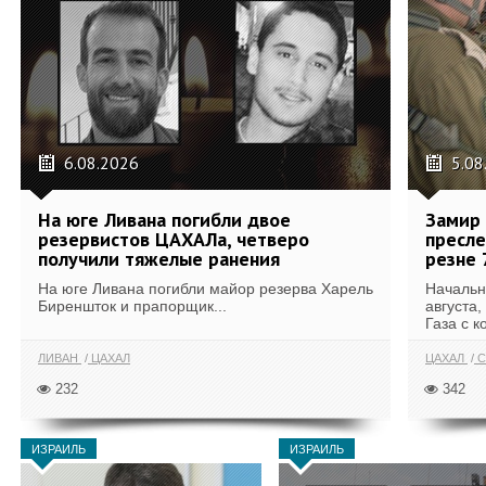
6.08.2026
5.08
На юге Ливана погибли двое
Замир 
резервистов ЦАХАЛа, четверо
пресле
получили тяжелые ранения
резне 
На юге Ливана погибли майор резерва Харель
Начальн
Биреншток и прапорщик...
августа,
Газа с к
ЛИВАН
ЦАХАЛ
ЦАХАЛ
С
232
342
ИЗРАИЛЬ
ИЗРАИЛЬ