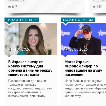
647
449
НАУКА И ТЕХНОЛОГИИ
НАУКА И ТЕХНОЛОГИИ
4.06.2026
20.05.2026
В Израиле внедрят
Маск: Израиль —
новую систему для
мировой лидер по
обмена данными между
инновациям на душу
министерствами
населения
Разработанная для армии
Илон Маск высоко оценил
технология поможет
израильскую технологическ
государственным ведомствам
индустрию и назвал Израил
быстрее обмениваться
одним из мировых лидеров 
информацией, принимать...
количеству...