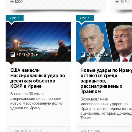
5332
1840
В МИРЕ
В МИРЕ
30.07.2026
29.07.2026
США нанесли
Новые удары по Иран
массированный удар по
остаются среди
десяткам объектов
вариантов,
КСИР в Иране
рассматриваемых
Трампом
В ночь на 30 июля
американские силы провели
Возобновление
новую массированную волну
массированных ударов по
ударов по Ирану.
Ирану остается одним из тр
сценариев, которые Дональ
Трамп...
БЛИЖНИЙ ВОСТОК
ИРАН
США