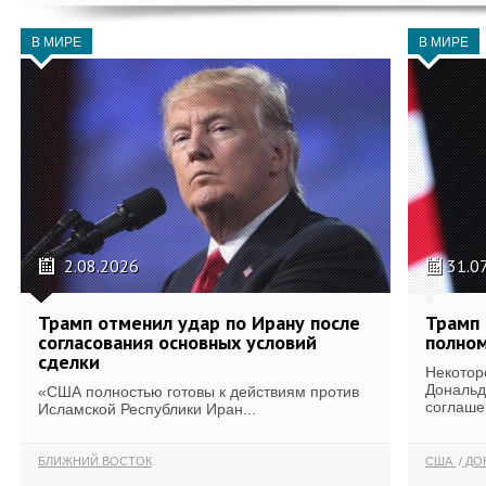
В МИРЕ
В МИРЕ
2.08.2026
31.0
Трамп отменил удар по Ирану после
Трамп 
согласования основных условий
полном
сделки
Некотор
Дональд
«США полностью готовы к действиям против
соглаше
Исламской Республики Иран...
БЛИЖНИЙ ВОСТОК
США
ДОН