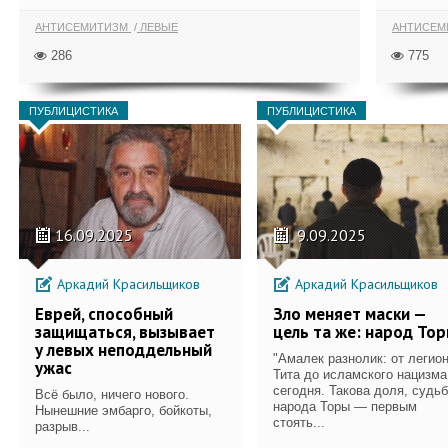
АНТИСЕМИТИЗМ
ЛЕВЫЕ
АНТИСЕМ
286
775
ПУБЛИЦИСТИКА
ПУБЛИЦИСТИКА
16.09.2025
9.09.2025
Аркадий Красильщиков
Аркадий Красильщиков
Еврей, способный
Зло меняет маски —
защищаться, вызывает
цель та же: народ То
у левых неподдельный
"Амалек разнолик: от легио
ужас
Тита до исламского нацизма
сегодня. Такова доля, судь
Всё было, ничего нового.
народа Торы — первым
Нынешние эмбарго, бойкоты,
стоять...
разрыв...