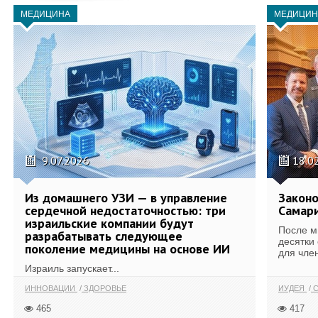
МЕДИЦИНА
МЕДИЦИН
9.07.2026
18.0
Из домашнего УЗИ — в управление
Законо
сердечной недостаточностью: три
Самари
израильские компании будут
После м
разрабатывать следующее
десятки
поколение медицины на основе ИИ
для член
Израиль запускает...
ИННОВАЦИИ
ЗДОРОВЬЕ
ИУДЕЯ
С
465
417