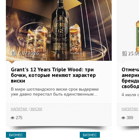
6.07.2026
25.0
Grant's 12 Years Triple Wood: три
Отмеч
бочки, которые меняют характер
америк
виски
бренды
свобо
В мире шотландского виски срок выдержки
уже давно перестал быть единственным...
4 июля 
НАПИТКИ
ВИСКИ
НАПИТКИ
275
389
БИЗНЕС
БИЗНЕС