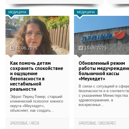
МЕДИЦИНА
МЕДИЦИНА
17.06.2025
15.06.2025
Как помочь детям
Обновленный режим
сохранять спокойствие
работы медучрежден
и ощущение
больничной кассы
безопасности в
«Меухедет»
нестабильной
В связи с ситуацией в сфер
реальности
безопасности и в соответст
с указаниями Министерства
Эфрат Перец-Томер, старший
здравоохранения, в
клинический психолог южного
воскресенье...
округа «Меухедет»,
объясняет, как создать...
ЗДОРОВЬЕ
ДЕТИ
ЗДОРОВЬЕ
МЕУХЕДЕТ