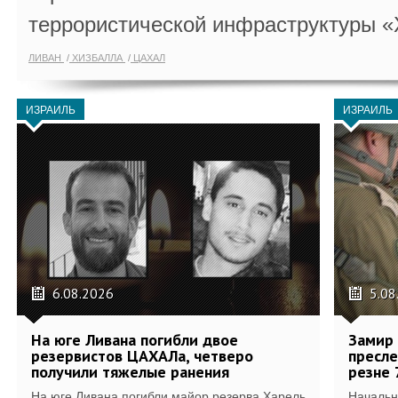
террористической инфраструктуры «
ЛИВАН
ХИЗБАЛЛА
ЦАХАЛ
ИЗРАИЛЬ
ИЗРАИЛЬ
6.08.2026
5.08
На юге Ливана погибли двое
Замир 
резервистов ЦАХАЛа, четверо
пресле
получили тяжелые ранения
резне 
На юге Ливана погибли майор резерва Харель
Начальн