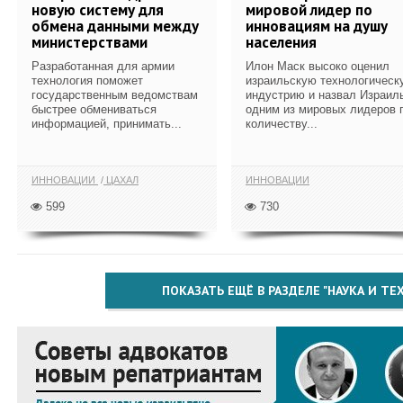
новую систему для
мировой лидер по
обмена данными между
инновациям на душу
министерствами
населения
Разработанная для армии
Илон Маск высоко оценил
технология поможет
израильскую технологическ
государственным ведомствам
индустрию и назвал Израил
быстрее обмениваться
одним из мировых лидеров 
информацией, принимать...
количеству...
ИННОВАЦИИ
ЦАХАЛ
ИННОВАЦИИ
599
730
ПОКАЗАТЬ ЕЩЁ В РАЗДЕЛЕ "НАУКА И Т