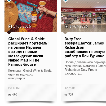
17.05.2026
14.04.2026
Global Wine & Spirit
Duty Free
расширяет портфель:
возвращается: James
на рынок Израиля
Richardson
выходят новые
возобновляет полную
шотландские виски
работу в Бен-Гурионе
Naked Malt и The
После длительного периода
Famous Grouse
ограничений магазины Jame
Richardson Duty Free в
Компания Global Wine & Spirit,
аэропорту...
один из ведущих
импортёров...
НАПИТКИ
ТУРИЗМ
480
726