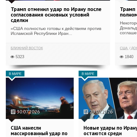
Трамп отменил удар по Ирану после
Трамп 
согласования основных условий
полном
сделки
Некотор
Дональд
«США полностью готовы к действиям против
соглаше
Исламской Республики Иран...
БЛИЖНИЙ ВОСТОК
США
ДОН
5323
1840
В МИРЕ
В МИРЕ
30.07.2026
29.07.2026
США нанесли
Новые удары по Иран
массированный удар по
остаются среди