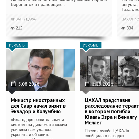
Биреншток и прапорщик...
августа,
Газа с к
ЛИВАН
ЦАХАЛ
ЦАХАЛ
С
212
334
ИЗРАИЛЬ
ИЗРАИЛЬ
5.08.2026
5.08.2026
Министр иностранных
ЦАХАЛ представил
дел Саар начал визит в
расследование теракт
Эквадор и Колумбию
в котором погибли
Юваль Эзра и Бениягу
«Благодаря решительным и
Меллет
системным дипломатическим
усилиям нам удалось
Пресс-служба ЦАХАЛа
укрепить и обновить
сообщила о выводах