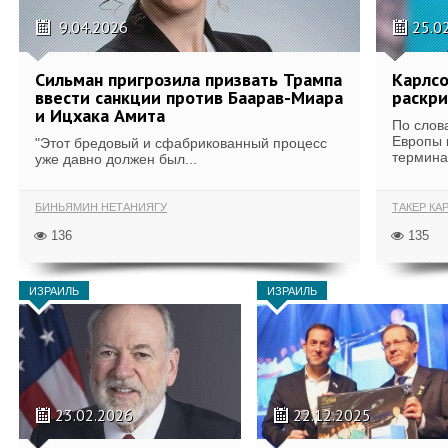
9.04.2026
25.0
Сильман пригрозила призвать Трампа
Карлсо
ввести санкции против Баарав-Миара
раскри
и Ицхака Амита
По слов
Европы 
"Этот бредовый и сфабрикованный процесс
терминал
уже давно должен был...
БИНЬЯМИН НЕТАНИЯГУ
ТАКЕР КА
136
135
ИЗРАИЛЬ
ИЗРАИЛЬ
23.02.2026
22.12.2025