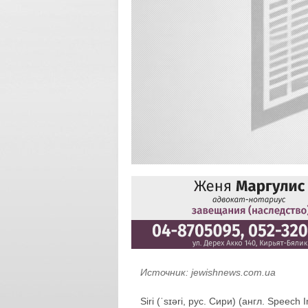
Источник:
jewishnews.com.ua
Siri (ˈsɪəri, рус. Сири) (англ. Speec