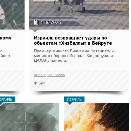
1.06.2026
дному
Израиль возвращает удары по
объектам «Хизбаллы» в Бейруте
по
Премьер-министр Биньямин Нетаниягу и
айоне
министр обороны Исраэль Кац поручили
ЦАХАЛу нанести...
ЛИВАН
ХИЗБАЛЛА
394
ЗРАИЛЬ
ИЗРАИЛЬ