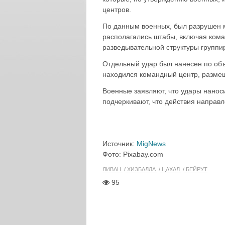
центров.
По данным военных, был разрушен м
располагались штабы, включая кома
разведывательной структуры группи
Отдельный удар был нанесен по объ
находился командный центр, размещ
Военные заявляют, что удары наноси
подчеркивают, что действия направ
Источник:
MigNews
Фото: Pixabay.com
ЛИВАН
ХИЗБАЛЛА
ЦАХАЛ
БЕЙРУТ
95