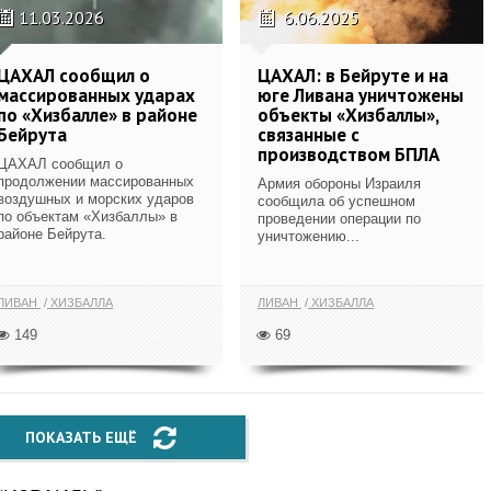
11.03.2026
6.06.2025
ЦАХАЛ сообщил о
ЦАХАЛ: в Бейруте и на
массированных ударах
юге Ливана уничтожены
по ‭«Хизбалле» в районе
объекты «Хизбаллы»,
Бейрута
связанные с
производством БПЛА
ЦАХАЛ сообщил о
продолжении массированных
Армия обороны Израиля
воздушных и морских ударов
сообщила об успешном
по объектам ‭«Хизбаллы» в
проведении операции по
районе Бейрута.
уничтожению...
ЛИВАН
ХИЗБАЛЛА
ЛИВАН
ХИЗБАЛЛА
149
69
ПОКАЗАТЬ ЕЩЁ