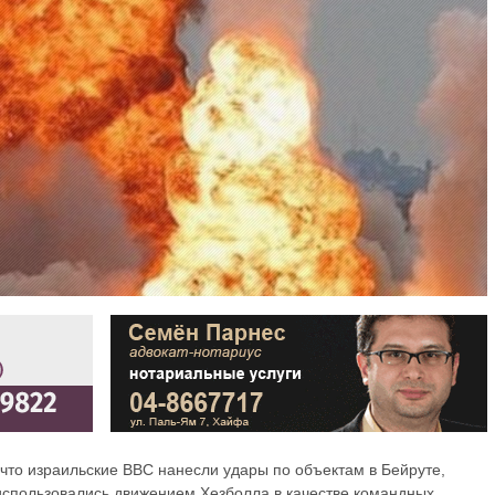
то израильские ВВС нанесли удары по объектам в Бейруте,
использовались движением Хезболла в качестве командных