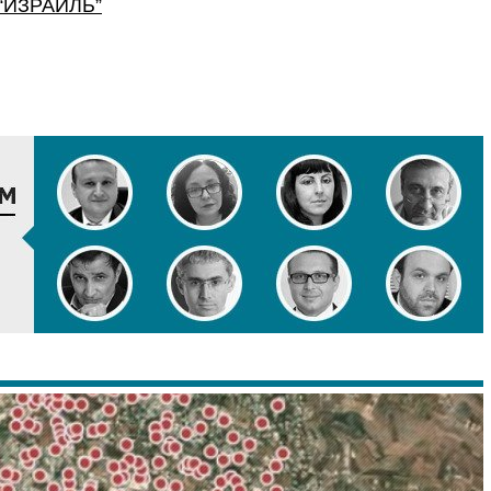
“
ИЗРАИЛЬ
”