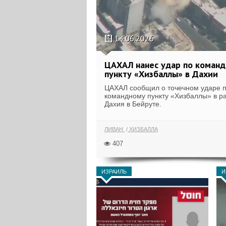
14.06.2026
ЦАХАЛ нанес удар по коман
пункту «Хизбаллы» в Дахии
ЦАХАЛ сообщил о точечном ударе 
командному пункту «Хизбаллы» в р
Дахия в Бейруте.
ЛИВАН
ХИЗБАЛЛА
407
ИЗРАИЛЬ
И