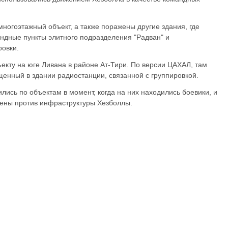
ногоэтажный объект, а также поражены другие здания, где
ндные пункты элитного подразделения "Радван" и
ровки.
екту на юге Ливана в районе Ат-Тири. По версии ЦАХАЛ, там
енный в здании радиостанции, связанной с группировкой.
лись по объектам в момент, когда на них находились боевики, и
лены против инфраструктуры Хезболлы.