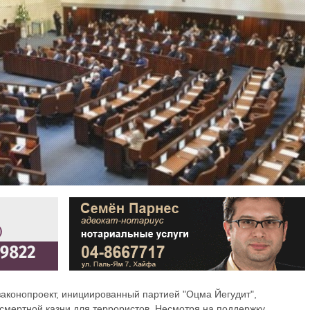
законопроект, инициированный партией "Оцма Йегудит",
смертной казни для террористов. Несмотря на поддержку