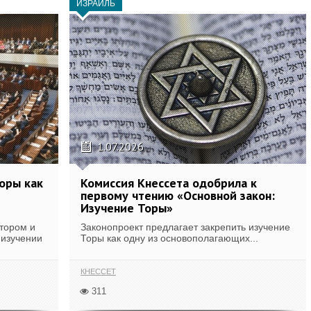
ИЗРАИЛЬ
1.07.2026
оры как
Комиссия Кнессета одобрила к
первому чтению «Основной закон:
Изучение Торы»
втором и
Законопроект предлагает закрепить изучение
 изучении
Торы как одну из основополагающих...
КНЕССЕТ
311