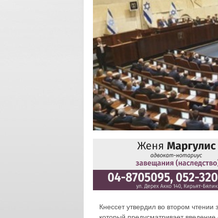
Кнессет утвердил во втором чтении 
который предусматривает введение 