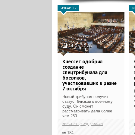
ИЗРАИЛЬ
И
11.05.2026
Кнессет одобрил
создание
спецтрибунала для
боевиков,
участвовавших в резне
7 октября
Новый трибунал получит
статус, близкий к военному
суду. Он сможет
рассматривать дела более
чем 250...
КНЕССЕТ
СУД
ЗАКОН
184