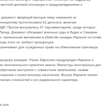
с жесткой критикой оппозиции и предупреждениями о
 документ, вводящий высшую меру наказания за
 инициативу проголосовали 62 депутата, включая
НДИ. Против высказались 47 парламентариев, среди которых
Лапид. Документ обязывает военные суды в Иудее и Самарии
, признанным виновными в убийстве граждан Израиля на почве
огда этого не требует прокуратура.
граничивает для осужденных право на обжалование приговора
ародную реакцию. Ранее Евросоюз предупредил Израиль о
ае окончательного принятия закона. Министры иностранных дел
обритании выступили с совместным заявлением, назвав
ношению к палестинскому населению. Внутри Израиля проект
ических сложностей и его радикального характера.
ck.com