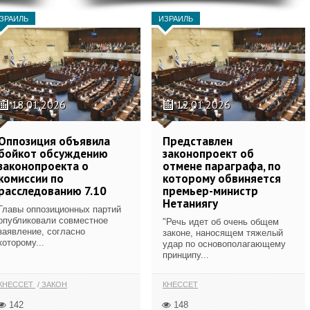
ЗРАИЛЬ
ИЗРАИЛЬ
18.01.2026
12.01.2026
Оппозиция объявила
Представлен
бойкот обсуждению
законопроект об
законопроекта о
отмене параграфа, по
комиссии по
которому обвиняется
расследованию 7.10
премьер-министр
Нетаниягу
Главы оппозиционных партий
опубликовали совместное
"Речь идет об очень общем
заявление, согласно
законе, наносящем тяжелый
которому...
удар по основополагающему
принципу...
КНЕССЕТ
ЗАКОН
КНЕССЕТ
142
148