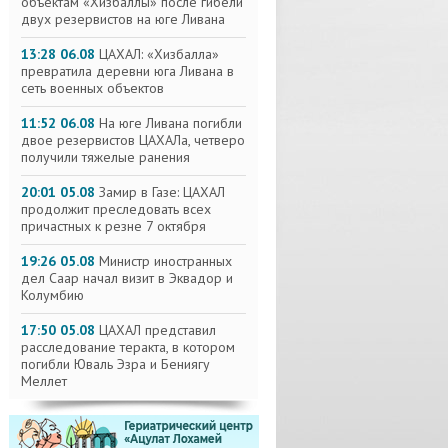
объектам «Хизбаллы» после гибели
двух резервистов на юге Ливана
13:28 06.08
ЦАХАЛ: «Хизбалла»
превратила деревни юга Ливана в
сеть военных объектов
11:52 06.08
На юге Ливана погибли
двое резервистов ЦАХАЛа, четверо
получили тяжелые ранения
20:01 05.08
Замир в Газе: ЦАХАЛ
продолжит преследовать всех
причастных к резне 7 октября
19:26 05.08
Министр иностранных
дел Саар начал визит в Эквадор и
Колумбию
17:50 05.08
ЦАХАЛ представил
расследование теракта, в котором
погибли Юваль Эзра и Бениягу
Меллет