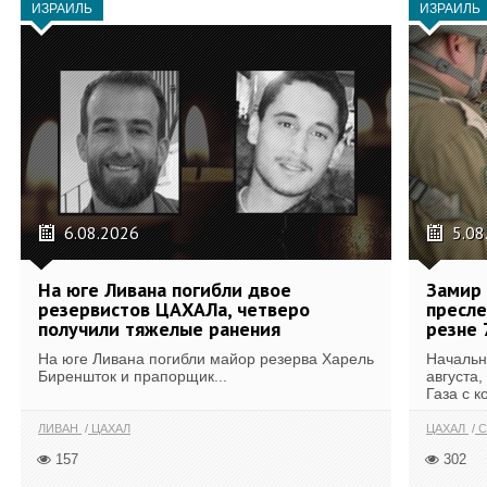
ИЗРАИЛЬ
ИЗРАИЛЬ
6.08.2026
5.08
На юге Ливана погибли двое
Замир 
резервистов ЦАХАЛа, четверо
пресле
получили тяжелые ранения
резне 
На юге Ливана погибли майор резерва Харель
Начальн
Биреншток и прапорщик...
августа,
Газа с к
ЛИВАН
ЦАХАЛ
ЦАХАЛ
С
157
302