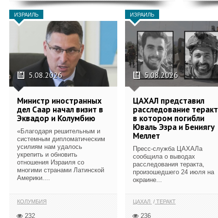
ИЗРАИЛЬ
ИЗРАИЛЬ
5.08.2026
5.08.2026
Министр иностранных
ЦАХАЛ представил
дел Саар начал визит в
расследование теракт
Эквадор и Колумбию
в котором погибли
Юваль Эзра и Бениягу
«Благодаря решительным и
Меллет
системным дипломатическим
усилиям нам удалось
Пресс-служба ЦАХАЛа
укрепить и обновить
сообщила о выводах
отношения Израиля со
расследования теракта,
многими странами Латинской
произошедшего 24 июля на
Америки....
окраине...
КОЛУМБИЯ
ЦАХАЛ
ТЕРАКТ
232
236