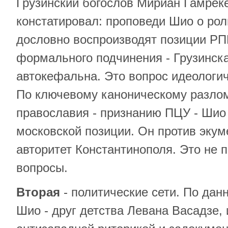
Грузинский богослов Мириан Гамре
констатировал: проповеди Шио о ро
дословно воспроизводят позиции РП
формального подчинения - Грузинск
автокефальна. Это вопрос идеологи
По ключевому каноническому разло
православия - признанию ПЦУ - Шио 
московской позиции. Он против экум
авторитет Константинополя. Это не
вопросы.
Вторая
- политические сети. По дан
Шио - друг детства Левана Васадзе, 