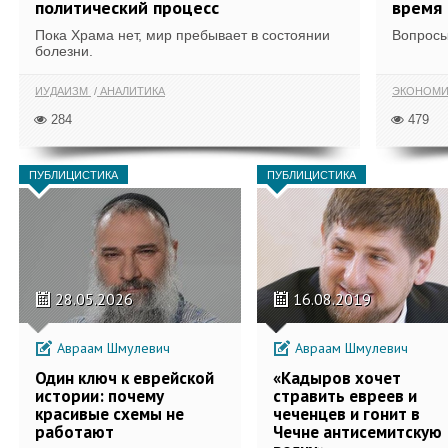
политический процесс
время
Пока Храма нет, мир пребывает в состоянии
Вопросы
болезни.
ИУДАИЗМ
АНАЛИТИКА
ЭКОНОМИ
284
479
ПУБЛИЦИСТИКА
ПУБЛИЦИСТИКА
28.05.2026
16.08.2019
Авраам Шмулевич
Авраам Шмулевич
Один ключ к еврейской
«Кадыров хочет
истории: почему
стравить евреев и
красивые схемы не
чеченцев и гонит в
работают
Чечне антисемитскую