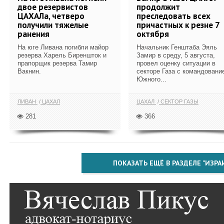
двое резервистов
продолжит
ЦАХАЛа, четверо
преследовать всех
получили тяжелые
причастных к резне 7
ранения
октября
На юге Ливана погибли майор
Начальник Генштаба Эяль
резерва Харель Биреншток и
Замир в среду, 5 августа,
прапорщик резерва Тамир
провел оценку ситуации в
Вакнин.
секторе Газа с командовани
Южного...
ЛИВАН
ЦАХАЛ
ЦАХАЛ
СЕКТОР ГАЗЫ
281
366
ПОКАЗАТЬ ЕЩЁ В РАЗДЕЛЕ "ИЗРА