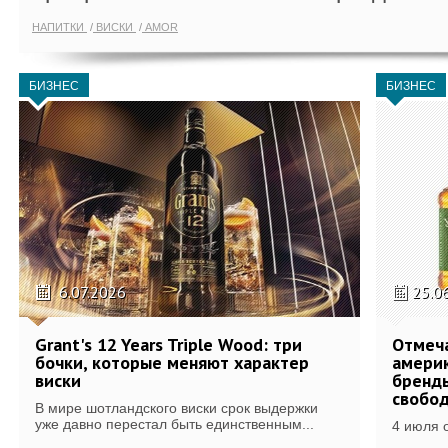
НАПИТКИ
ВИСКИ
AMOR
БИЗНЕС
БИЗНЕС
6.07.2026
25.0
Grant's 12 Years Triple Wood: три
Отмеч
бочки, которые меняют характер
америк
виски
бренды
свобо
В мире шотландского виски срок выдержки
уже давно перестал быть единственным...
4 июля 