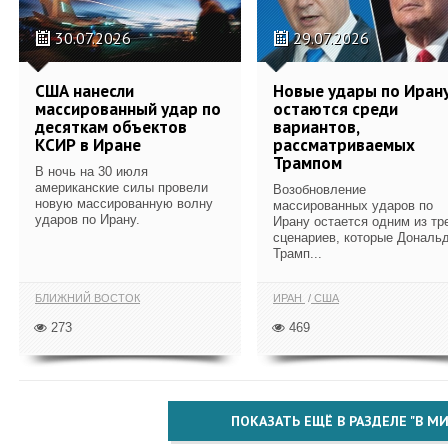
30.07.2026
29.07.2026
США нанесли
Новые удары по Иран
массированный удар по
остаются среди
десяткам объектов
вариантов,
КСИР в Иране
рассматриваемых
Трампом
В ночь на 30 июля
американские силы провели
Возобновление
новую массированную волну
массированных ударов по
ударов по Ирану.
Ирану остается одним из тр
сценариев, которые Дональ
Трамп...
БЛИЖНИЙ ВОСТОК
ИРАН
США
273
469
ПОКАЗАТЬ ЕЩЁ В РАЗДЕЛЕ "В МИ