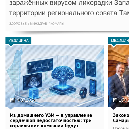
заражённых вирусом лихорадки Запа
территории регионального совета Та
ЗДОРОВЬЕ
МИНЗДРАВ
КОМАРЫ
МЕДИЦИНА
МЕДИЦИН
9.07.2026
18.0
Из домашнего УЗИ — в управление
Законо
сердечной недостаточностью: три
Самари
израильские компании будут
После м