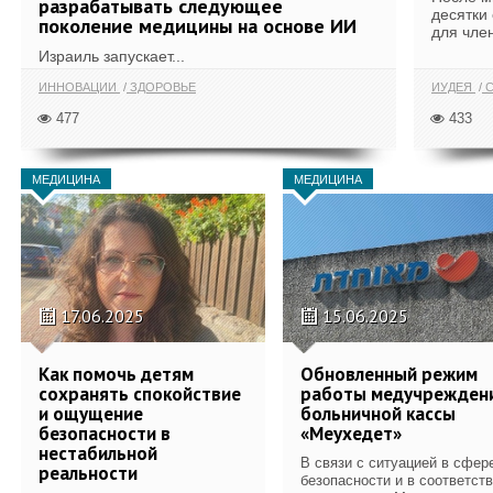
разрабатывать следующее
десятки
поколение медицины на основе ИИ
для член
Израиль запускает...
ИННОВАЦИИ
ЗДОРОВЬЕ
ИУДЕЯ
С
477
433
МЕДИЦИНА
МЕДИЦИНА
17.06.2025
15.06.2025
Как помочь детям
Обновленный режим
сохранять спокойствие
работы медучрежден
и ощущение
больничной кассы
безопасности в
«Меухедет»
нестабильной
В связи с ситуацией в сфер
реальности
безопасности и в соответст