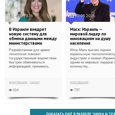
4.06.2026
20.05.2026
В Израиле внедрят
Маск: Израиль —
новую систему для
мировой лидер по
обмена данными между
инновациям на душу
министерствами
населения
Разработанная для армии
Илон Маск высоко оценил
технология поможет
израильскую технологическ
государственным ведомствам
индустрию и назвал Израил
быстрее обмениваться
одним из мировых лидеров 
информацией, принимать...
количеству...
ИННОВАЦИИ
ЦАХАЛ
ИННОВАЦИИ
614
737
ПОКАЗАТЬ ЕЩЁ В РАЗДЕЛЕ "НАУКА И Т