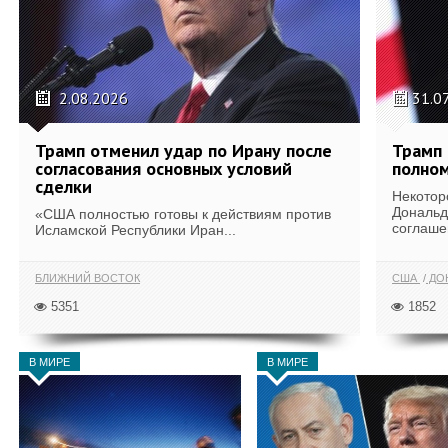
2.08.2026
31.0
Трамп отменил удар по Ирану после
Трамп 
согласования основных условий
полном
сделки
Некотор
Дональд
«США полностью готовы к действиям против
соглаше
Исламской Республики Иран...
БЛИЖНИЙ ВОСТОК
США
ДОН
5351
1852
В МИРЕ
В МИРЕ