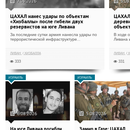
7.08.2026
6.08
ЦАХАЛ нанес удары по объектам
ЦАХАЛ:
«Хизбаллы» после гибели двух
деревн
резервистов на юге Ливана
объек
За последние сутки армия нанесла удары по
В ходе 
террористической инфраструктуре...
Ливана 
ЛИВАН
ХИЗБАЛЛА
ЛИВАН
Х
333
331
ИЗРАИЛЬ
ИЗРАИЛЬ
6.08.2026
5.08.2026
На юге Ливана погибли
Замир в Газе: ЦАХАЛ