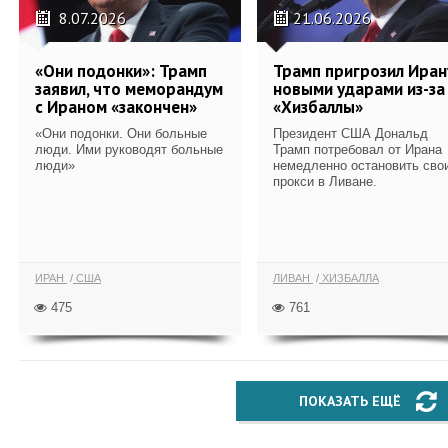
8.07.2026
21.06.2026
«Они подонки»: Трамп
Трамп пригрозил Иран
заявил, что меморандум
новыми ударами из-за
с Ираном «закончен»
«Хизбаллы»
«Они подонки. Они больные
Президент США Дональд
люди. Ими руководят больные
Трамп потребовал от Ирана
люди»
немедленно остановить сво
прокси в Ливане.
ИРАН
США
ЛИВАН
ХИЗБАЛЛА
475
761
ПОКАЗАТЬ ЕЩЁ