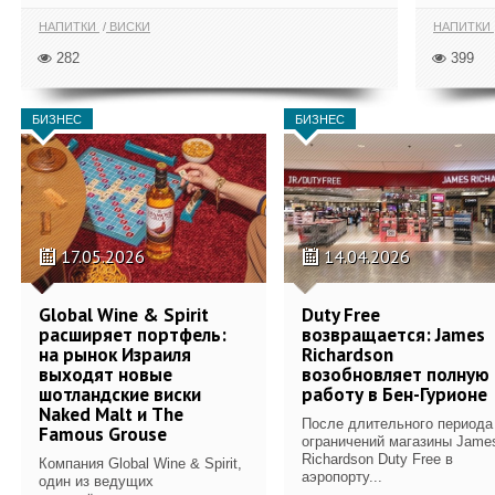
НАПИТКИ
ВИСКИ
НАПИТКИ
282
399
БИЗНЕС
БИЗНЕС
17.05.2026
14.04.2026
Global Wine & Spirit
Duty Free
расширяет портфель:
возвращается: James
на рынок Израиля
Richardson
выходят новые
возобновляет полную
шотландские виски
работу в Бен-Гурионе
Naked Malt и The
После длительного периода
Famous Grouse
ограничений магазины Jame
Richardson Duty Free в
Компания Global Wine & Spirit,
аэропорту...
один из ведущих