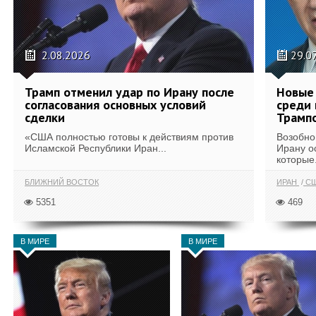
2.08.2026
29.0
Трамп отменил удар по Ирану после
Новые 
согласования основных условий
среди 
сделки
Трамп
«США полностью готовы к действиям против
Возобно
Исламской Республики Иран...
Ирану о
которые.
БЛИЖНИЙ ВОСТОК
ИРАН
С
5351
469
В МИРЕ
В МИРЕ