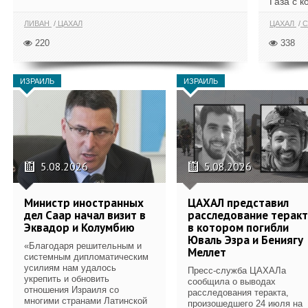
Газа с к
ЛИВАН
ЦАХАЛ
ЦАХАЛ
С
220
338
ИЗРАИЛЬ
ИЗРАИЛЬ
5.08.2026
5.08.2026
Министр иностранных
ЦАХАЛ представил
дел Саар начал визит в
расследование теракт
Эквадор и Колумбию
в котором погибли
Юваль Эзра и Бениягу
«Благодаря решительным и
Меллет
системным дипломатическим
усилиям нам удалось
Пресс-служба ЦАХАЛа
укрепить и обновить
сообщила о выводах
отношения Израиля со
расследования теракта,
многими странами Латинской
произошедшего 24 июля на