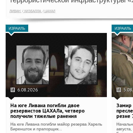
ЛИВАН
ХИЗБАЛЛА
ЦАХАЛ
ИЗРАИЛЬ
ИЗРАИЛЬ
6.08.2026
5.08
На юге Ливана погибли двое
Замир 
резервистов ЦАХАЛа, четверо
пресле
получили тяжелые ранения
резне 
На юге Ливана погибли майор резерва Харель
Начальн
Биреншток и прапорщик...
августа,