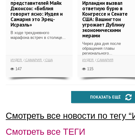
представителей Майк
Ирландии вызвал
Джонсон: «Библия
ответную бурю в
говорит ясно: Иудея и
Конгрессе и Сенате
Самария это Эрец-
США: Вашингтон
Исраэль»
угрожает Дублину
экономическими
В ходе трехдневного
мерами
марафона встреч в столице...
Через два дня после
обращения главы
регионального...
ИУДЕЯ
САМАРИЯ
США
ИУДЕЯ
САМАРИЯ
147
115
ПОКАЗАТЬ ЕЩЁ
Смотреть все новости по тегу “
Смотреть все
ТЕГИ