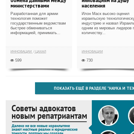
обмена данными между
инновациям на душу
министерствами
населения
Разработанная для армии
Илон Маск высоко оценил
технология поможет
израильскую технологическ
государственным ведомствам
индустрию и назвал Израил
быстрее обмениваться
одним из мировых лидеров 
информацией, принимать...
количеству...
ИННОВАЦИИ
ЦАХАЛ
ИННОВАЦИИ
599
730
ПОКАЗАТЬ ЕЩЁ В РАЗДЕЛЕ "НАУКА И Т