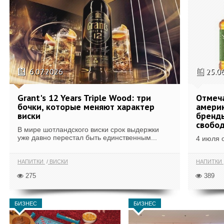
6.07.2026
25.0
Grant's 12 Years Triple Wood: три
Отмеч
бочки, которые меняют характер
америк
виски
бренды
свобо
В мире шотландского виски срок выдержки
уже давно перестал быть единственным...
4 июля 
НАПИТКИ
ВИСКИ
НАПИТКИ
275
389
БИЗНЕС
БИЗНЕС