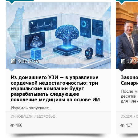
9.07.2026
18.0
Из домашнего УЗИ — в управление
Законо
сердечной недостаточностью: три
Самари
израильские компании будут
После м
разрабатывать следующее
десятки
поколение медицины на основе ИИ
для член
Израиль запускает...
ИННОВАЦИИ
ЗДОРОВЬЕ
ИУДЕЯ
С
466
417