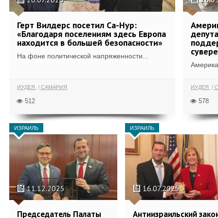
Герт Вилдерс посетил Са-Нур:
Америк
«Благодаря поселениям здесь Европа
депута
находится в большей безопасности»
подде
сувере
На фоне политической напряженности...
Америка
ИУДЕЯ
САМАРИЯ
ИУДЕЯ
С
512
578
ИЗРАИЛЬ
ИЗРАИЛЬ
11.12.2025
16.07.2025
Председатель Палаты
Антиизраильский зако