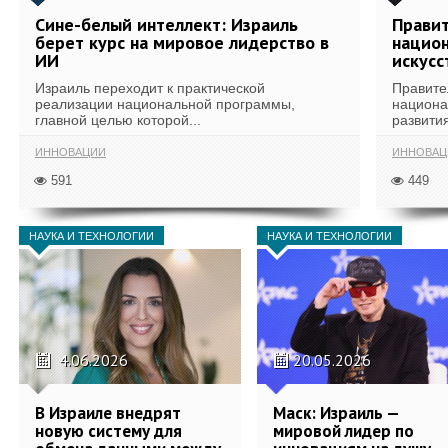
Сине-белый интеллект: Израиль
Правит
берет курс на мировое лидерство в
национ
ИИ
искусс
Израиль переходит к практической
Правите
реализации национальной программы,
национа
главной целью которой...
развития
ИННОВАЦИИ
ИННОВАЦ
591
449
НАУКА И ТЕХНОЛОГИИ
НАУКА И ТЕХНОЛОГИИ
4.06.2026
20.05.2026
В Израиле внедрят
Маск: Израиль —
новую систему для
мировой лидер по