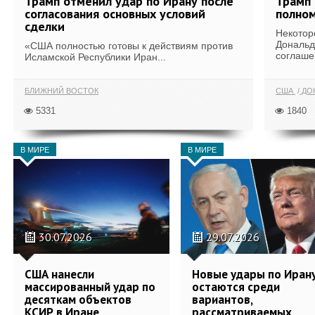
Трамп отменил удар по Ирану после
Трамп 
согласования основных условий
полном
сделки
Некотор
Дональд
«США полностью готовы к действиям против
соглаше
Исламской Республики Иран...
БЛИЖНИЙ ВОСТОК
США
ДОН
5331
1840
В МИРЕ
В МИРЕ
30.07.2026
29.07.2026
США нанесли
Новые удары по Иран
массированный удар по
остаются среди
десяткам объектов
вариантов,
КСИР в Иране
рассматриваемых