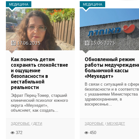
МЕДИЦИНА
МЕДИЦИНА
17.06.2025
15.06.2025
Как помочь детям
Обновленный режим
сохранять спокойствие
работы медучрежден
и ощущение
больничной кассы
безопасности в
«Меухедет»
нестабильной
В связи с ситуацией в сфер
реальности
безопасности и в соответст
с указаниями Министерства
Эфрат Перец-Томер, старший
здравоохранения, в
клинический психолог южного
воскресенье...
округа «Меухедет»,
объясняет, как создать...
ЗДОРОВЬЕ
ДЕТИ
ЗДОРОВЬЕ
МЕУХЕДЕТ
372
450