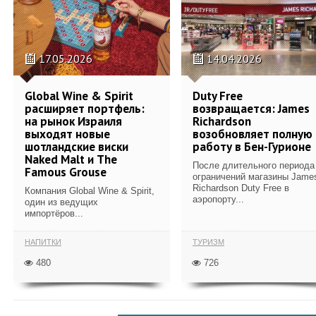
17.05.2026
14.04.2026
Global Wine & Spirit
Duty Free
расширяет портфель:
возвращается: James
на рынок Израиля
Richardson
выходят новые
возобновляет полную
шотландские виски
работу в Бен-Гурионе
Naked Malt и The
После длительного периода
Famous Grouse
ограничений магазины Jame
Richardson Duty Free в
Компания Global Wine & Spirit,
аэропорту...
один из ведущих
импортёров...
НАПИТКИ
ТУРИЗМ
480
726