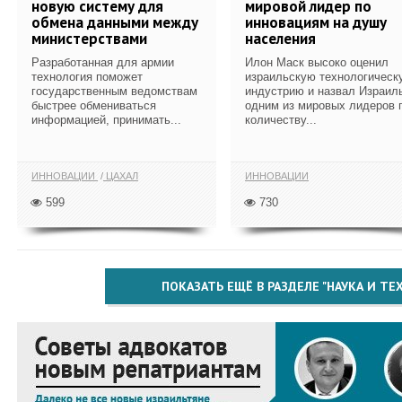
новую систему для
мировой лидер по
обмена данными между
инновациям на душу
министерствами
населения
Разработанная для армии
Илон Маск высоко оценил
технология поможет
израильскую технологическ
государственным ведомствам
индустрию и назвал Израил
быстрее обмениваться
одним из мировых лидеров 
информацией, принимать...
количеству...
ИННОВАЦИИ
ЦАХАЛ
ИННОВАЦИИ
599
730
ПОКАЗАТЬ ЕЩЁ В РАЗДЕЛЕ "НАУКА И Т