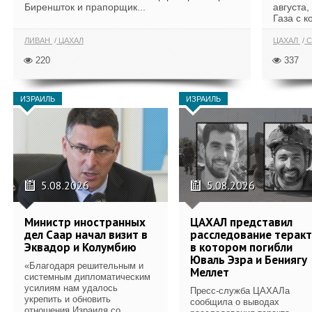
Биреншток и прапорщик...
августа,
Газа с к
ЛИВАН
ЦАХАЛ
ЦАХАЛ
С
220
337
ИЗРАИЛЬ
ИЗРАИЛЬ
5.08.2026
5.08.2026
Министр иностранных
ЦАХАЛ представил
дел Саар начал визит в
расследование теракт
Эквадор и Колумбию
в котором погибли
Юваль Эзра и Бениягу
«Благодаря решительным и
Меллет
системным дипломатическим
усилиям нам удалось
Пресс-служба ЦАХАЛа
укрепить и обновить
сообщила о выводах
отношения Израиля со