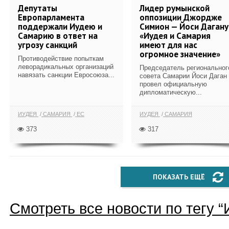
Депутаты
Лидер румынской
Европарламента
оппозиции Джордже
поддержали Иудею и
Симион — Йоси Дагану
Самарию в ответ на
«Иудея и Самария
угрозу санкций
имеют для нас
огромное значение»
Противодействие попыткам
леворадикальных организаций
Председатель региональног
навязать санкции Евросоюза...
совета Самарии Йоси Даган
провел официальную
дипломатическую...
ИУДЕЯ
САМАРИЯ
ЕС
ИУДЕЯ
САМАРИЯ
373
317
ПОКАЗАТЬ ЕЩЁ
Смотреть все новости по тегу “