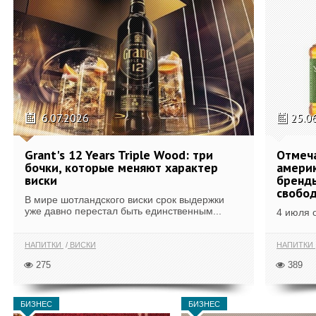
6.07.2026
25.0
Grant's 12 Years Triple Wood: три
Отмеч
бочки, которые меняют характер
америк
виски
бренды
свобо
В мире шотландского виски срок выдержки
уже давно перестал быть единственным...
4 июля 
НАПИТКИ
ВИСКИ
НАПИТКИ
275
389
БИЗНЕС
БИЗНЕС