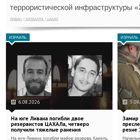
террористической инфраструктуры «
ЛИВАН
ХИЗБАЛЛА
ЦАХАЛ
ИЗРАИЛЬ
ИЗРАИЛЬ
6.08.2026
5.08
На юге Ливана погибли двое
Замир 
резервистов ЦАХАЛа, четверо
пресле
получили тяжелые ранения
резне 
На юге Ливана погибли майор резерва Харель
Начальн