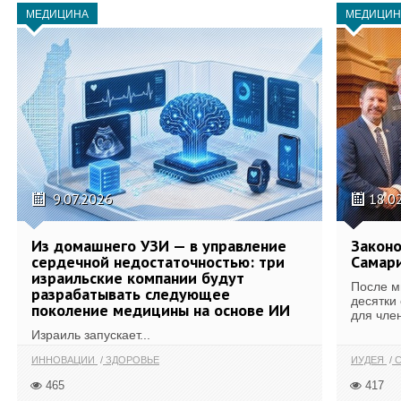
МЕДИЦИНА
МЕДИЦИН
9.07.2026
18.0
Из домашнего УЗИ — в управление
Законо
сердечной недостаточностью: три
Самари
израильские компании будут
После м
разрабатывать следующее
десятки
поколение медицины на основе ИИ
для член
Израиль запускает...
ИННОВАЦИИ
ЗДОРОВЬЕ
ИУДЕЯ
С
465
417