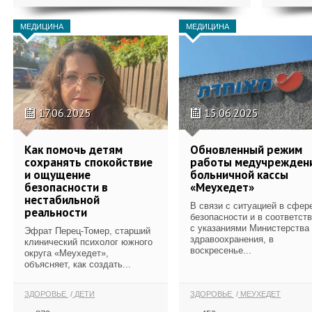
МЕДИЦИНА
МЕДИЦИНА
17.06.2025
15.06.2025
Как помочь детям
Обновленный режим
сохранять спокойствие
работы медучрежден
и ощущение
больничной кассы
безопасности в
«Меухедет»
нестабильной
В связи с ситуацией в сфер
реальности
безопасности и в соответст
с указаниями Министерства
Эфрат Перец-Томер, старший
здравоохранения, в
клинический психолог южного
воскресенье...
округа «Меухедет»,
объясняет, как создать...
ЗДОРОВЬЕ
ДЕТИ
ЗДОРОВЬЕ
МЕУХЕДЕТ