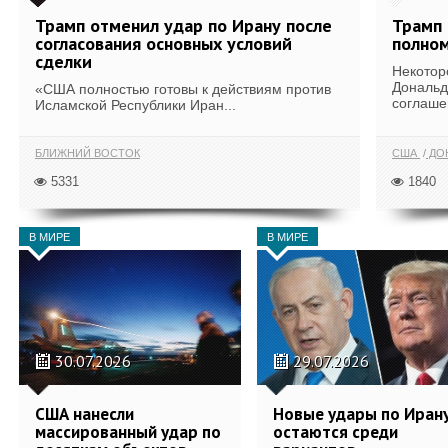
Трамп отменил удар по Ирану после
Трамп 
согласования основных условий
полном
сделки
Некотор
Дональд
«США полностью готовы к действиям против
соглаше
Исламской Республики Иран...
БЛИЖНИЙ ВОСТОК
США
ДОН
5331
1840
В МИРЕ
В МИРЕ
30.07.2026
29.07.2026
США нанесли
Новые удары по Иран
массированный удар по
остаются среди