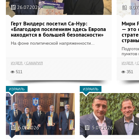
26.07.2026
8.07
Герт Вилдерс посетил Са-Нур:
Мири Р
«Благодаря поселениям здесь Европа
— это 
находится в большей безопасности»
страте
стран
На фоне политической напряженности...
Подгото
пунктов 
ИУДЕЯ
САМАРИЯ
ИУДЕЯ
С
511
351
ИЗРАИЛЬ
ИЗРАИЛЬ
6.07.2026
5.07.2026