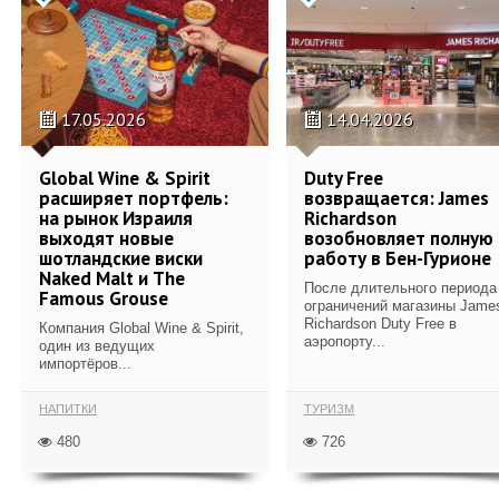
17.05.2026
14.04.2026
Global Wine & Spirit
Duty Free
расширяет портфель:
возвращается: James
на рынок Израиля
Richardson
выходят новые
возобновляет полную
шотландские виски
работу в Бен-Гурионе
Naked Malt и The
После длительного периода
Famous Grouse
ограничений магазины Jame
Richardson Duty Free в
Компания Global Wine & Spirit,
аэропорту...
один из ведущих
импортёров...
НАПИТКИ
ТУРИЗМ
480
726