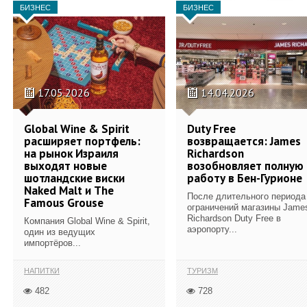
БИЗНЕС
БИЗНЕС
17.05.2026
14.04.2026
Global Wine & Spirit
Duty Free
расширяет портфель:
возвращается: James
на рынок Израиля
Richardson
выходят новые
возобновляет полную
шотландские виски
работу в Бен-Гурионе
Naked Malt и The
После длительного периода
Famous Grouse
ограничений магазины Jame
Richardson Duty Free в
Компания Global Wine & Spirit,
аэропорту...
один из ведущих
импортёров...
НАПИТКИ
ТУРИЗМ
482
728