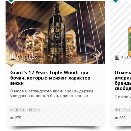
6.07.2026
25.0
Grant's 12 Years Triple Wood: три
Отмеч
бочки, которые меняют характер
америк
виски
бренды
свобо
В мире шотландского виски срок выдержки
уже давно перестал быть единственным...
4 июля 
НАПИТКИ
ВИСКИ
НАПИТКИ
275
389