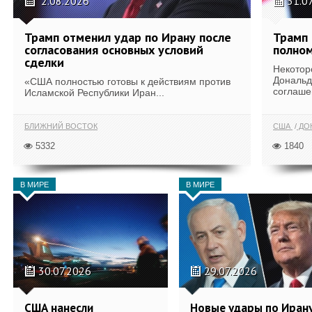
2.08.2026
31.0
Трамп отменил удар по Ирану после
Трамп 
согласования основных условий
полном
сделки
Некотор
Дональд
«США полностью готовы к действиям против
соглаше
Исламской Республики Иран...
БЛИЖНИЙ ВОСТОК
США
ДОН
5332
1840
В МИРЕ
В МИРЕ
30.07.2026
29.07.2026
США нанесли
Новые удары по Иран