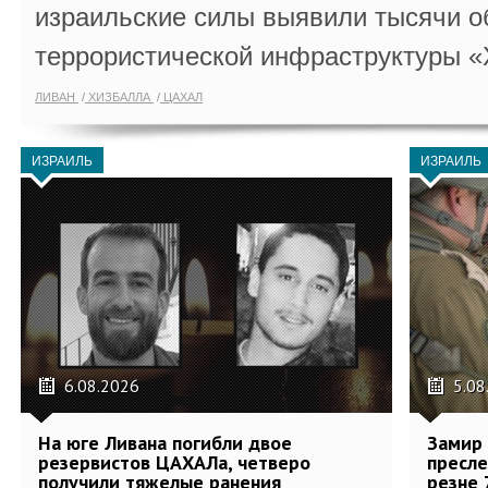
израильские силы выявили тысячи о
террористической инфраструктуры «
ЛИВАН
ХИЗБАЛЛА
ЦАХАЛ
ИЗРАИЛЬ
ИЗРАИЛЬ
6.08.2026
5.08
На юге Ливана погибли двое
Замир 
резервистов ЦАХАЛа, четверо
пресле
получили тяжелые ранения
резне 