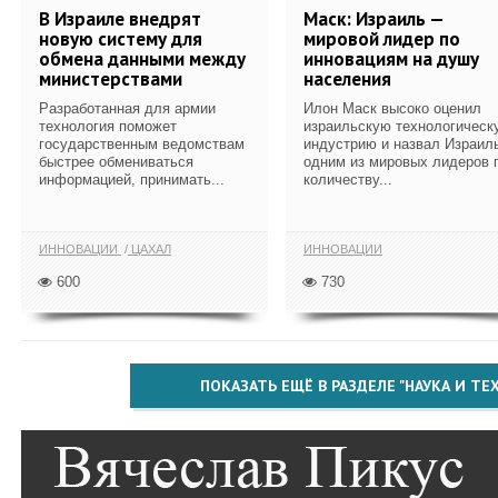
В Израиле внедрят
Маск: Израиль —
новую систему для
мировой лидер по
обмена данными между
инновациям на душу
министерствами
населения
Разработанная для армии
Илон Маск высоко оценил
технология поможет
израильскую технологическ
государственным ведомствам
индустрию и назвал Израил
быстрее обмениваться
одним из мировых лидеров 
информацией, принимать...
количеству...
ИННОВАЦИИ
ЦАХАЛ
ИННОВАЦИИ
600
730
ПОКАЗАТЬ ЕЩЁ В РАЗДЕЛЕ "НАУКА И Т