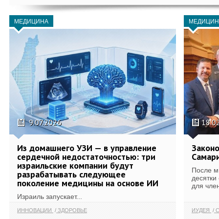
МЕДИЦИНА
МЕДИЦИН
9.07.2026
18.0
Из домашнего УЗИ — в управление
Законо
сердечной недостаточностью: три
Самари
израильские компании будут
После м
разрабатывать следующее
десятки
поколение медицины на основе ИИ
для член
Израиль запускает...
ИННОВАЦИИ
ЗДОРОВЬЕ
ИУДЕЯ
С