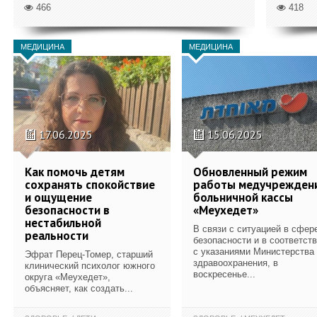
466
418
МЕДИЦИНА
МЕДИЦИНА
17.06.2025
15.06.2025
Как помочь детям
Обновленный режим
сохранять спокойствие
работы медучрежден
и ощущение
больничной кассы
безопасности в
«Меухедет»
нестабильной
В связи с ситуацией в сфер
реальности
безопасности и в соответст
с указаниями Министерства
Эфрат Перец-Томер, старший
здравоохранения, в
клинический психолог южного
воскресенье...
округа «Меухедет»,
объясняет, как создать...