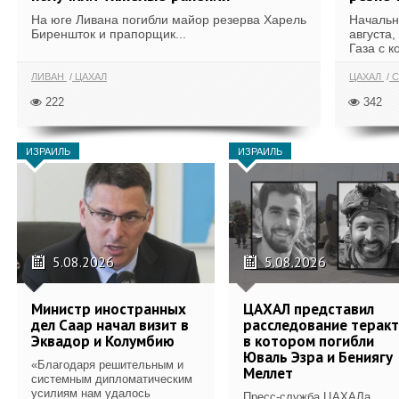
На юге Ливана погибли майор резерва Харель
Начальн
Биреншток и прапорщик...
августа,
Газа с к
ЛИВАН
ЦАХАЛ
ЦАХАЛ
С
222
342
ИЗРАИЛЬ
ИЗРАИЛЬ
5.08.2026
5.08.2026
Министр иностранных
ЦАХАЛ представил
дел Саар начал визит в
расследование теракт
Эквадор и Колумбию
в котором погибли
Юваль Эзра и Бениягу
«Благодаря решительным и
Меллет
системным дипломатическим
усилиям нам удалось
Пресс-служба ЦАХАЛа