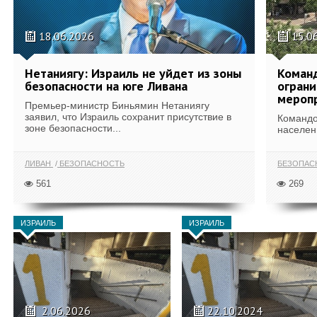
18.06.2026
15.0
Нетаниягу: Израиль не уйдет из зоны
Команд
безопасности на юге Ливана
ограни
меропр
Премьер-министр Биньямин Нетаниягу
заявил, что Израиль сохранит присутствие в
Командо
зоне безопасности...
населен
ЛИВАН
БЕЗОПАСНОСТЬ
БЕЗОПАС
561
269
ИЗРАИЛЬ
ИЗРАИЛЬ
2.06.2026
22.10.2024