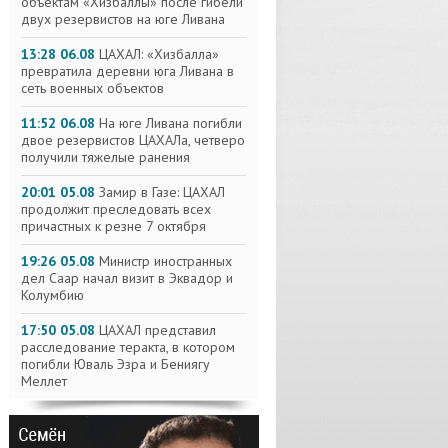
объектам «Хизбаллы» после гибели
двух резервистов на юге Ливана
13:28 06.08
ЦАХАЛ: «Хизбалла»
превратила деревни юга Ливана в
сеть военных объектов
11:52 06.08
На юге Ливана погибли
двое резервистов ЦАХАЛа, четверо
получили тяжелые ранения
20:01 05.08
Замир в Газе: ЦАХАЛ
продолжит преследовать всех
причастных к резне 7 октября
19:26 05.08
Министр иностранных
дел Саар начал визит в Эквадор и
Колумбию
17:50 05.08
ЦАХАЛ представил
расследование теракта, в котором
погибли Юваль Эзра и Бениягу
Меллет