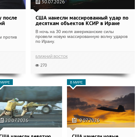
30.07.2026
у после
США нанесли массированный удар по
ий
десяткам объектов КСИР в Иране
В ночь на 30 июля американские силы
провели новую массированную волну ударов
м против
по Ирану.
БЛИЖНИЙ ВОСТОК
270
 МИРЕ
В МИРЕ
20.07.2026
9.07.2026
США нанесли девятую
США нанесли новые