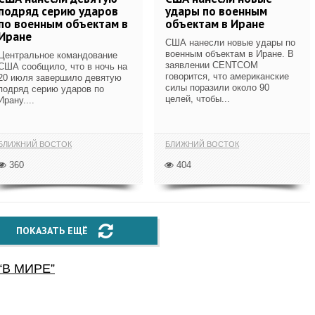
подряд серию ударов
удары по военным
по военным объектам в
объектам в Иране
Иране
США нанесли новые удары по
военным объектам в Иране. В
Центральное командование
заявлении CENTCOM
США сообщило, что в ночь на
говорится, что американские
20 июля завершило девятую
силы поразили около 90
подряд серию ударов по
целей, чтобы...
Ирану....
БЛИЖНИЙ ВОСТОК
БЛИЖНИЙ ВОСТОК
360
404
ПОКАЗАТЬ ЕЩЁ
“
В МИРЕ
”