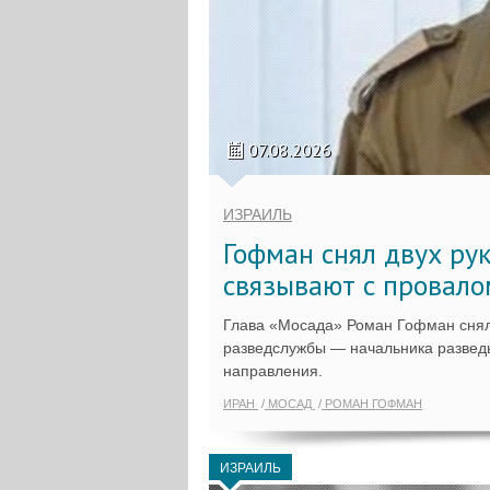
07.08.2026
ИЗРАИЛЬ
Гофман снял двух ру
связывают с провало
Глава «Мосада» Роман Гофман снял
разведслужбы — начальника разведы
направления.
ИРАН
МОСАД
РОМАН ГОФМАН
ИЗРАИЛЬ